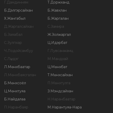
Г
.
Дамдинням
Т
.
Доржханд
Б
.
Дэлгэрсайхан
Б
.
Жавхлан
Х
.
Жангабыл
Б
.
Жаргалан
Д
.
Жаргалсайхан
С
.
Замира
Б
.
Заяабал
Ж
.
Золжаргал
С
.
Зулпхар
Ц
.
Идэрбат
Ч
.
Лодойсамбуу
Г
.
Лувсанжамц
С
.
Лүндэг
М
.
Мандхай
Л
.
Мөнхбаатар
Ц
.
Мөнхбат
Л
.
Мөнхбаясгалан
Т
.
Мөнхсайхан
Б
.
Мөнхсоёл
П
.
Мөнхтулга
Ц
.
Мөнхтуяа
З
.
Мэндсайхан
Б
.
Найдалаа
Н
.
Наранбаатар
П
.
Наранбаяр
М
.
Нарантуяа-Нара