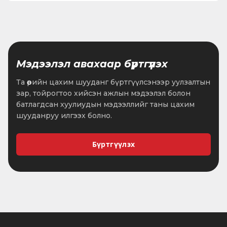
Мэдээлэл авахаар бүртгүүлэх
Та өөрийн цахим шууданг бүртгүүлсэнээр уулзалтын
зар, тойрогтоо хийсэн ажлын мэдээлэл болон
батлагдсан хуулиудын мэдээллийг таны цахим
шууданруу илгээх болно.
Бүртгүүлэх