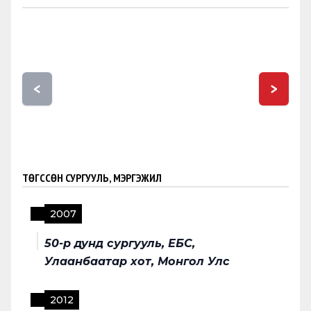
<
>
ТӨГССӨН СУРГУУЛЬ, МЭРГЭЖИЛ
2007
50-р дунд сургууль, ЕБС,
Улаанбаатар хот, Монгол Улс
2012