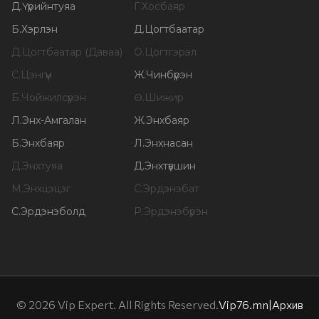
Д
.
Үүрийнтуяа
Г
.
Хосбаяр
Б
.
Хэрлэн
Д
.
Цогтбаатар
Д
.
Цогтбаатар (Даваа)
О
.
Цогтгэрэл
С
.
Цэнгүүн
Ж
.
Чинбүрэн
Б
.
Чойжилсүрэн
Ө
.
Шижир
Л
.
Энх-Амгалан
Ж
.
Энхбаяр
Б
.
Энхбаяр
Л
.
Энхнасан
Д
.
Энхтуяа
Д
.
Энхтүвшин
М
.
Энхцэцэг
С
.
Эрдэнэбат
С
.
Эрдэнэболд
Р
.
Эрдэнэбүрэн
©
2026
Vip Expert. All Rights Reserved.
Vip76.mn
|
Архив