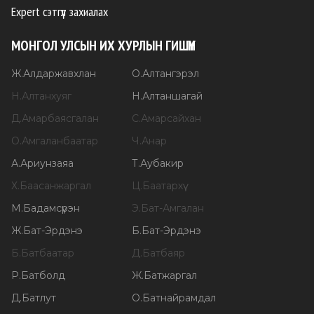
Expert сэтгүүл захиалах
МОНГОЛ УЛСЫН ИХ ХУРЛЫН ГИШҮҮН
Ж
.
Алдаржавхлан
О
.
Алтангэрэл
Н
.
Алтанхуяг
Н
.
Алтаншагай
Д
.
Амарбаясгалан
С
.
Амарсайхан
О
.
Амгаланбаатар
Ч
.
Анар
А
.
Ариунзаяа
Т
.
Аубакир
Х
.
Баасанжаргал
Ц
.
Баатархүү
М
.
Бадамсүрэн
Э
.
Бат-Амгалан
Ж
.
Бат-Эрдэнэ
Б
.
Бат-Эрдэнэ
Б
.
Батбаатар
Д
.
Батбаяр
Р
.
Батболд
Ж
.
Батжаргал
Д
.
Батлут
О
.
Батнайрамдал