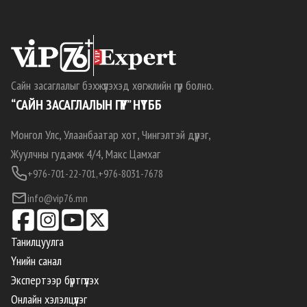
Сайн засаглалыг бэхжүүлэхэд хөгжлийн гүүр болно.
“САЙН ЗАСАГЛАЛЫН ГҮҮР” НҮТББ
Монгол Улс, Улаанбаатар хот, Чингэлтэй дүүрэг,
Жуулчны гудамж 4/4, Макс Цамхаг
+976-701-22-701,
+976-8031-7678
info@vip76.mn
Танилцуулга
Үнийн санал
Экспертээр бүртгүүлэх
Онлайн хэлэлцүүлэг