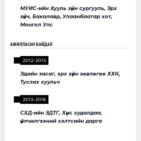
МУИС-ийн Хууль зүйн сургууль, Эрх
зүйч, Бакалавр, Улаанбаатар хот,
Монгол Улс
АЖИЛЛАСАН БАЙДАЛ
2012
-
2013
Эдийн засаг, эрх зүйн зөвлөгөө ХХК,
Туслах хуульч
2013
-
2016
СХД-ийн ЗДТГ, Хүнс худалдаа,
үйлчилгээний хэлтсийн дарга