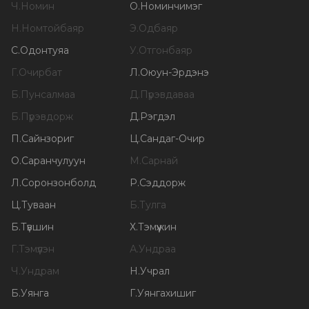
Ч
.
Номин
О
.
Номинчимэг
Н
.
Номтойбаяр
Э
.
Одбаяр
С
.
Одонтуяа
У
.
Отгонбаяр
Г
.
Очирбат
Л
.
Оюун-Эрдэнэ
Б
.
Пунсалмаа
Д
.
Пүрэвдаваа
Б
.
Пүрэвдорж
Д
.
Рэгдэл
П
.
Сайнзориг
Ц
.
Сандаг-Очир
О
.
Саранчулуун
М
.
Сарнай
Л
.
Соронзонболд
Р
.
Сэддорж
Ц
.
Туваан
Б
.
Тулга
Б
.
Түвшин
Х
.
Тэмүүжин
Г
.
Тэмүүлэн
А
.
Ундраа
Ч
.
Ундрам
Н
.
Учрал
Б
.
Уянга
Г
.
Уянгахишиг