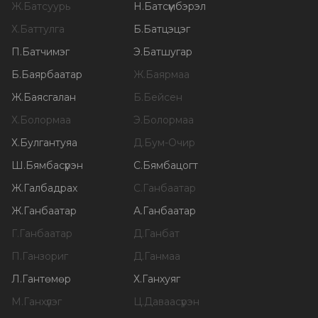
Ж
.
Батсуурь
Н
.
Батсүмбэрэл
Х
.
Баттулга
Б
.
Батцэцэг
П
.
Батчимэг
Э
.
Батшугар
Б
.
Баярбаатар
Ж
.
Баярмаа
Ж
.
Баясгалан
Б
.
Бейсен
Х
.
Болормаа
Э
.
Болормаа
Х
.
Булгантуяа
Д
.
Бум-Очир
Ш
.
Бямбасүрэн
С
.
Бямбацогт
Ж
.
Галбадрах
С
.
Ганбаатар
Ж
.
Ганбаатар
А
.
Ганбаатар
Г
.
Ганбаатар
Д
.
Ганбат
П
.
Ганзориг
Д
.
Ганмаа
Л
.
Гантөмөр
Х
.
Ганхуяг
М
.
Ганхүлэг
Ц
.
Даваасүрэн