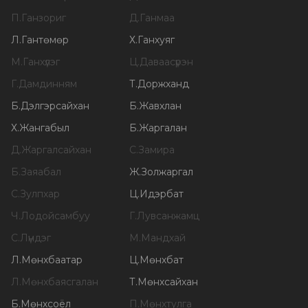
П
.
Ганзориг
Д
.
Ганмаа
Л
.
Гантөмөр
Х
.
Ганхуяг
М
.
Ганхүлэг
Ц
.
Даваасүрэн
Г
.
Дамдинням
Т
.
Доржханд
Б
.
Дэлгэрсайхан
Б
.
Жавхлан
Х
.
Жангабыл
Б
.
Жаргалан
Д
.
Жаргалсайхан
С
.
Замира
Б
.
Заяабал
Ж
.
Золжаргал
С
.
Зулпхар
Ц
.
Идэрбат
Ч
.
Лодойсамбуу
Г
.
Лувсанжамц
С
.
Лүндэг
М
.
Мандхай
Л
.
Мөнхбаатар
Ц
.
Мөнхбат
Л
.
Мөнхбаясгалан
Т
.
Мөнхсайхан
Б
.
Мөнхсоёл
П
.
Мөнхтулга