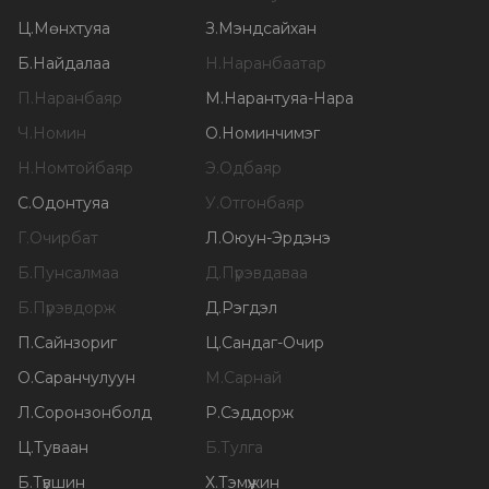
Ц
.
Мөнхтуяа
З
.
Мэндсайхан
Б
.
Найдалаа
Н
.
Наранбаатар
П
.
Наранбаяр
М
.
Нарантуяа-Нара
Ч
.
Номин
О
.
Номинчимэг
Н
.
Номтойбаяр
Э
.
Одбаяр
С
.
Одонтуяа
У
.
Отгонбаяр
Г
.
Очирбат
Л
.
Оюун-Эрдэнэ
Б
.
Пунсалмаа
Д
.
Пүрэвдаваа
Б
.
Пүрэвдорж
Д
.
Рэгдэл
П
.
Сайнзориг
Ц
.
Сандаг-Очир
О
.
Саранчулуун
М
.
Сарнай
Л
.
Соронзонболд
Р
.
Сэддорж
Ц
.
Туваан
Б
.
Тулга
Б
.
Түвшин
Х
.
Тэмүүжин