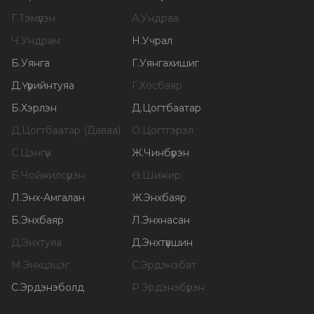
Г
.
Тэмүүлэн
А
.
Ундраа
Ч
.
Ундрам
Н
.
Учрал
Б
.
Уянга
Г
.
Уянгахишиг
Д
.
Үүрийнтуяа
Г
.
Хосбаяр
Б
.
Хэрлэн
Д
.
Цогтбаатар
Д
.
Цогтбаатар (Даваа)
О
.
Цогтгэрэл
С
.
Цэнгүүн
Ж
.
Чинбүрэн
Б
.
Чойжилсүрэн
Ө
.
Шижир
Л
.
Энх-Амгалан
Ж
.
Энхбаяр
Б
.
Энхбаяр
Л
.
Энхнасан
Д
.
Энхтуяа
Д
.
Энхтүвшин
М
.
Энхцэцэг
С
.
Эрдэнэбат
С
.
Эрдэнэболд
Р
.
Эрдэнэбүрэн