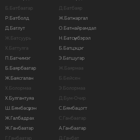
Б
.
Батбаатар
Д
.
Батбаяр
Р
.
Батболд
Ж
.
Батжаргал
Д
.
Батлут
О
.
Батнайрамдал
Ж
.
Батсуурь
Н
.
Батсүмбэрэл
Х
.
Баттулга
Б
.
Батцэцэг
П
.
Батчимэг
Э
.
Батшугар
Б
.
Баярбаатар
Ж
.
Баярмаа
Ж
.
Баясгалан
Б
.
Бейсен
Х
.
Болормаа
Э
.
Болормаа
Х
.
Булгантуяа
Д
.
Бум-Очир
Ш
.
Бямбасүрэн
С
.
Бямбацогт
Ж
.
Галбадрах
С
.
Ганбаатар
Ж
.
Ганбаатар
А
.
Ганбаатар
Г
.
Ганбаатар
Д
.
Ганбат