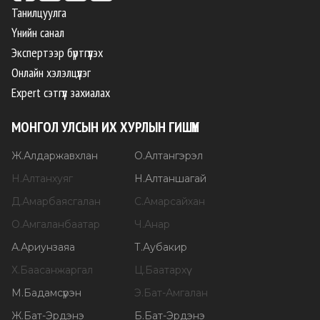
Танилцуулга
Үнийн санал
Экспертээр бүртгүүлэх
Онлайн хэлэлцүүлэг
Expert сэтгүүл захиалах
МОНГОЛ УЛСЫН ИХ ХУРЛЫН ГИШҮҮН
Ж
.
Алдаржавхлан
О
.
Алтангэрэл
Н
.
Алтанхуяг
Н
.
Алтаншагай
Д
.
Амарбаясгалан
С
.
Амарсайхан
О
.
Амгаланбаатар
Ч
.
Анар
А
.
Ариунзаяа
Т
.
Аубакир
Х
.
Баасанжаргал
Ц
.
Баатархүү
М
.
Бадамсүрэн
Э
.
Бат-Амгалан
Ж
.
Бат-Эрдэнэ
Б
.
Бат-Эрдэнэ