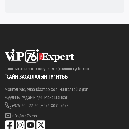
Сайн засаглалыг бэхжүүлэхэд хөгжлийн гүүр болно.
“САЙН ЗАСАГЛАЛЫН ГҮҮР” НҮТББ
Монгол Улс, Улаанбаатар хот, Чингэлтэй дүүрэг,
Жуулчны гудамж 4/4, Макс Цамхаг
+976-701-22-701,
+976-8031-7678
info@vip76.mn