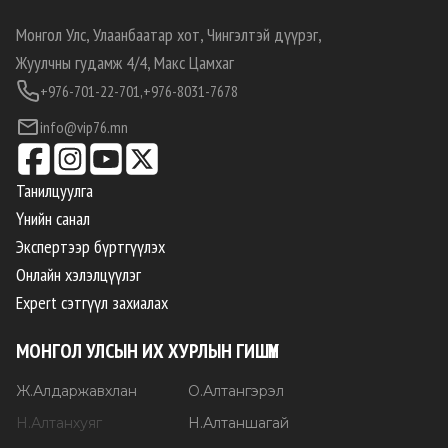
Монгол Улс, Улаанбаатар хот, Чингэлтэй дүүрэг,
Жуулчны гудамж 4/4, Макс Цамхаг
+976-701-22-701,
+976-8031-7678
info@vip76.mn
Танилцуулга
Үнийн санал
Экспертээр бүртгүүлэх
Онлайн хэлэлцүүлэг
Expert сэтгүүл захиалах
МОНГОЛ УЛСЫН ИХ ХУРЛЫН ГИШҮҮН
Ж
.
Алдаржавхлан
О
.
Алтангэрэл
Н
.
Алтанхуяг
Н
.
Алтаншагай