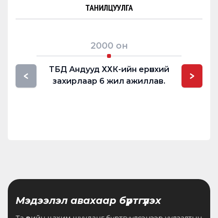
ТАНИЛЦУУЛГА
2000
он
ТБД Андууд ХХК-ийн ерөнхий
Хүнс 
<
>
захирлаар 6 жил ажиллав.
Мэдээлэл авахаар бүртгүүлэх