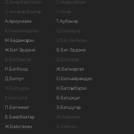
Д
.
Амарбаясгалан
С
.
Амарсайхан
О
.
Амгаланбаатар
Ч
.
Анар
А
.
Ариунзаяа
Т
.
Аубакир
Х
.
Баасанжаргал
Ц
.
Баатархүү
М
.
Бадамсүрэн
Э
.
Бат-Амгалан
Ж
.
Бат-Эрдэнэ
Б
.
Бат-Эрдэнэ
Б
.
Батбаатар
Д
.
Батбаяр
Р
.
Батболд
Ж
.
Батжаргал
Д
.
Батлут
О
.
Батнайрамдал
Ж
.
Батсуурь
Н
.
Батсүмбэрэл
Х
.
Баттулга
Б
.
Батцэцэг
П
.
Батчимэг
Э
.
Батшугар
Б
.
Баярбаатар
Ж
.
Баярмаа
Ж
.
Баясгалан
Б
.
Бейсен