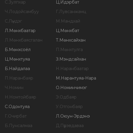
С
.
Зулпхар
Ц
.
Идэрбат
Ч
.
Лодойсамбуу
Г
.
Лувсанжамц
С
.
Лүндэг
М
.
Мандхай
Л
.
Мөнхбаатар
Ц
.
Мөнхбат
Л
.
Мөнхбаясгалан
Т
.
Мөнхсайхан
Б
.
Мөнхсоёл
П
.
Мөнхтулга
Ц
.
Мөнхтуяа
З
.
Мэндсайхан
Б
.
Найдалаа
Н
.
Наранбаатар
П
.
Наранбаяр
М
.
Нарантуяа-Нара
Ч
.
Номин
О
.
Номинчимэг
Н
.
Номтойбаяр
Э
.
Одбаяр
С
.
Одонтуяа
У
.
Отгонбаяр
Г
.
Очирбат
Л
.
Оюун-Эрдэнэ
Б
.
Пунсалмаа
Д
.
Пүрэвдаваа