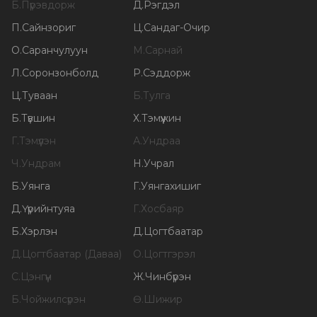
Б
.
Пүрэвдорж
Д
.
Рэгдэл
П
.
Сайнзориг
Ц
.
Сандаг-Очир
О
.
Саранчулуун
М
.
Сарнай
Л
.
Соронзонболд
Р
.
Сэддорж
Ц
.
Туваан
Б
.
Тулга
Б
.
Түвшин
Х
.
Тэмүүжин
Г
.
Тэмүүлэн
А
.
Ундраа
Ч
.
Ундрам
Н
.
Учрал
Б
.
Уянга
Г
.
Уянгахишиг
Д
.
Үүрийнтуяа
Г
.
Хосбаяр
Б
.
Хэрлэн
Д
.
Цогтбаатар
Д
.
Цогтбаатар (Даваа)
О
.
Цогтгэрэл
С
.
Цэнгүүн
Ж
.
Чинбүрэн
Б
.
Чойжилсүрэн
Ө
.
Шижир