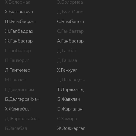
Х
.
Болормаа
Э
.
Болормаа
Х
.
Булгантуяа
Д
.
Бум-Очир
Ш
.
Бямбасүрэн
С
.
Бямбацогт
Ж
.
Галбадрах
С
.
Ганбаатар
Ж
.
Ганбаатар
А
.
Ганбаатар
Г
.
Ганбаатар
Д
.
Ганбат
П
.
Ганзориг
Д
.
Ганмаа
Л
.
Гантөмөр
Х
.
Ганхуяг
М
.
Ганхүлэг
Ц
.
Даваасүрэн
Г
.
Дамдинням
Т
.
Доржханд
Б
.
Дэлгэрсайхан
Б
.
Жавхлан
Х
.
Жангабыл
Б
.
Жаргалан
Д
.
Жаргалсайхан
С
.
Замира
Б
.
Заяабал
Ж
.
Золжаргал