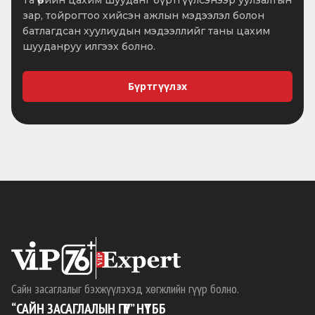
Та өөрийн цахим шууданг бүртгүүлсэнээр уулзалтын
зар, тойрогтоо хийсэн ажлын мэдээлэл болон
батлагдсан хуулиудын мэдээллийг таны цахим
шууданруу илгээх болно.
Бүртгүүлэх
Сайн засаглалыг бэхжүүлэхэд хөгжлийн гүүр болно.
“САЙН ЗАСАГЛАЛЫН ГҮҮР” НҮТББ