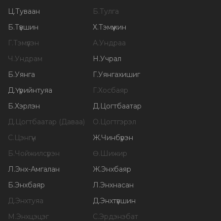
Ц
.
Туваан
Б
.
Тулга
Б
.
Түвшин
Х
.
Тэмүүжин
Г
.
Тэмүүлэн
А
.
Ундраа
Ч
.
Ундрам
Н
.
Учрал
Б
.
Уянга
Г
.
Уянгахишиг
Д
.
Үүрийнтуяа
Г
.
Хосбаяр
Б
.
Хэрлэн
Д
.
Цогтбаатар
Д
.
Цогтбаатар (Даваа)
О
.
Цогтгэрэл
С
.
Цэнгүүн
Ж
.
Чинбүрэн
Б
.
Чойжилсүрэн
Ө
.
Шижир
Л
.
Энх-Амгалан
Ж
.
Энхбаяр
Б
.
Энхбаяр
Л
.
Энхнасан
Д
.
Энхтуяа
Д
.
Энхтүвшин
М
.
Энхцэцэг
С
.
Эрдэнэбат