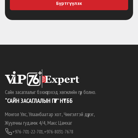
Бүртгүүлэх
Сайн засаглалыг бэхжүүлэхэд хөгжлийн гүүр болно.
“САЙН ЗАСАГЛАЛЫН ГҮҮР” НҮТББ
Монгол Улс, Улаанбаатар хот, Чингэлтэй дүүрэг,
Жуулчны гудамж 4/4, Макс Цамхаг
+976-701-22-701,
+976-8031-7678