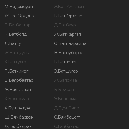
М
.
Бадамсүрэн
Э
.
Бат-Амгалан
Ж
.
Бат-Эрдэнэ
Б
.
Бат-Эрдэнэ
Б
.
Батбаатар
Д
.
Батбаяр
Р
.
Батболд
Ж
.
Батжаргал
Д
.
Батлут
О
.
Батнайрамдал
Ж
.
Батсуурь
Н
.
Батсүмбэрэл
Х
.
Баттулга
Б
.
Батцэцэг
П
.
Батчимэг
Э
.
Батшугар
Б
.
Баярбаатар
Ж
.
Баярмаа
Ж
.
Баясгалан
Б
.
Бейсен
Х
.
Болормаа
Э
.
Болормаа
Х
.
Булгантуяа
Д
.
Бум-Очир
Ш
.
Бямбасүрэн
С
.
Бямбацогт
Ж
.
Галбадрах
С
.
Ганбаатар