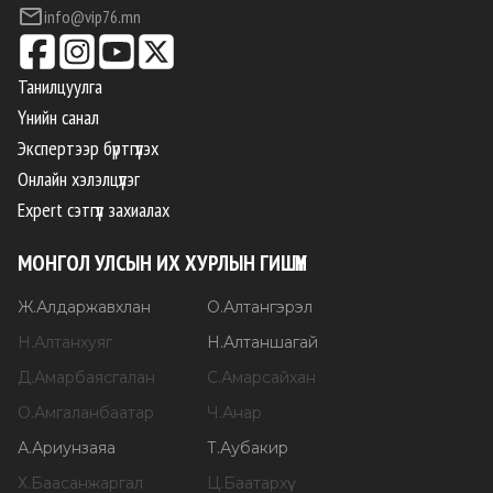
info@vip76.mn
Танилцуулга
Үнийн санал
Экспертээр бүртгүүлэх
Онлайн хэлэлцүүлэг
Expert сэтгүүл захиалах
МОНГОЛ УЛСЫН ИХ ХУРЛЫН ГИШҮҮН
Ж
.
Алдаржавхлан
О
.
Алтангэрэл
Н
.
Алтанхуяг
Н
.
Алтаншагай
Д
.
Амарбаясгалан
С
.
Амарсайхан
О
.
Амгаланбаатар
Ч
.
Анар
А
.
Ариунзаяа
Т
.
Аубакир
Х
.
Баасанжаргал
Ц
.
Баатархүү