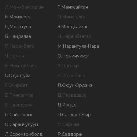
Л
.
Мөнхбаясгалан
Т
.
Мөнхсайхан
Б
.
Мөнхсоёл
П
.
Мөнхтулга
Ц
.
Мөнхтуяа
З
.
Мэндсайхан
Б
.
Найдалаа
Н
.
Наранбаатар
П
.
Наранбаяр
М
.
Нарантуяа-Нара
Ч
.
Номин
О
.
Номинчимэг
Н
.
Номтойбаяр
Э
.
Одбаяр
С
.
Одонтуяа
У
.
Отгонбаяр
Г
.
Очирбат
Л
.
Оюун-Эрдэнэ
Б
.
Пунсалмаа
Д
.
Пүрэвдаваа
Б
.
Пүрэвдорж
Д
.
Рэгдэл
П
.
Сайнзориг
Ц
.
Сандаг-Очир
О
.
Саранчулуун
М
.
Сарнай
Л
.
Соронзонболд
Р
.
Сэддорж