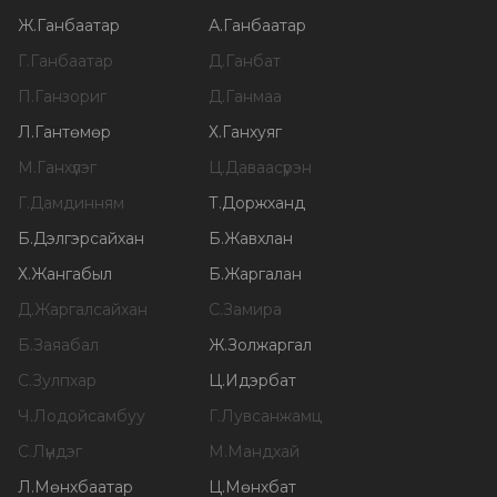
Ж
.
Ганбаатар
А
.
Ганбаатар
Г
.
Ганбаатар
Д
.
Ганбат
П
.
Ганзориг
Д
.
Ганмаа
Л
.
Гантөмөр
Х
.
Ганхуяг
М
.
Ганхүлэг
Ц
.
Даваасүрэн
Г
.
Дамдинням
Т
.
Доржханд
Б
.
Дэлгэрсайхан
Б
.
Жавхлан
Х
.
Жангабыл
Б
.
Жаргалан
Д
.
Жаргалсайхан
С
.
Замира
Б
.
Заяабал
Ж
.
Золжаргал
С
.
Зулпхар
Ц
.
Идэрбат
Ч
.
Лодойсамбуу
Г
.
Лувсанжамц
С
.
Лүндэг
М
.
Мандхай
Л
.
Мөнхбаатар
Ц
.
Мөнхбат