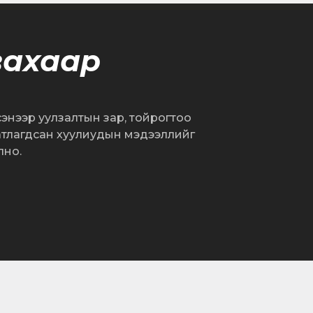
вахаар
сэнээр уулзалтын зар, тойрогтоо
атлагдсан хуулиудын мэдээллийг
лно.