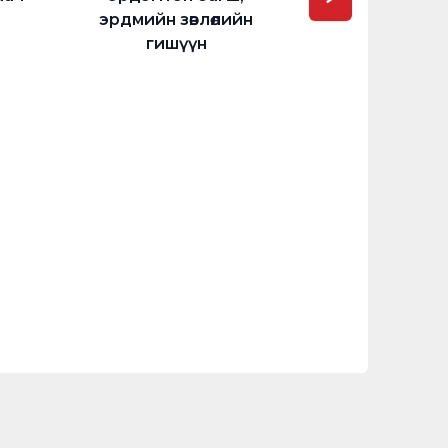
эрдмийн зөвлөлийн
гишүүн