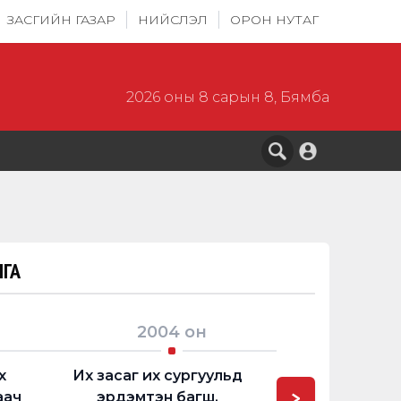
ЗАСГИЙН ГАЗАР
НИЙСЛЭЛ
ОРОН НУТАГ
2026 оны 8 сарын 8, Бямба
ГА
2004
он
2006
х
Их засаг их сургуульд
Иргэний хөдөлг
>
аач
эрдэмтэн багш,
тэргүүн