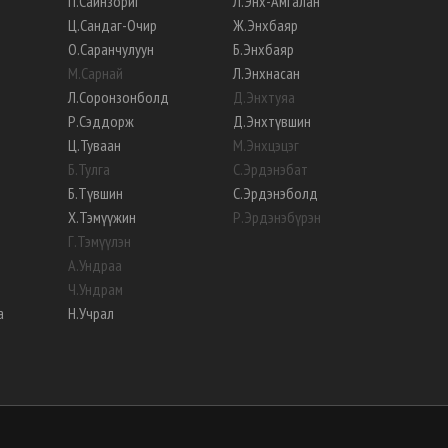
П
.
Сайнзориг
Л
.
Энх-Амгалан
Ц
.
Сандаг-Очир
Ж
.
Энхбаяр
О
.
Саранчулуун
Б
.
Энхбаяр
М
.
Сарнай
Л
.
Энхнасан
Л
.
Соронзонболд
Д
.
Энхтуяа
Р
.
Сэддорж
Д
.
Энхтүвшин
Ц
.
Туваан
М
.
Энхцэцэг
Б
.
Тулга
С
.
Эрдэнэбат
Б
.
Түвшин
С
.
Эрдэнэболд
Х
.
Тэмүүжин
Р
.
Эрдэнэбүрэн
Г
.
Тэмүүлэн
А
.
Ундраа
Ч
.
Ундрам
а
Н
.
Учрал