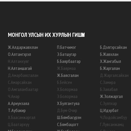
МОНГОЛ УЛСЫН ИХ ХУРЛЫН ГИШҮҮН
Ж
.
Алдаржавхлан
П
.
Батчимэг
Б
.
Дэлгэрсайхан
О
.
Алтангэрэл
Э
.
Батшугар
Б
.
Жавхлан
Н
.
Алтанхуяг
Б
.
Баярбаатар
Х
.
Жангабыл
Н
.
Алтаншагай
Ж
.
Баярмаа
Б
.
Жаргалан
Д
.
Амарбаясгалан
Ж
.
Баясгалан
Д
.
Жаргалсайхан
С
.
Амарсайхан
Б
.
Бейсен
С
.
Замира
О
.
Амгаланбаатар
Х
.
Болормаа
Б
.
Заяабал
Ч
.
Анар
Э
.
Болормаа
Ж
.
Золжаргал
А
.
Ариунзаяа
Х
.
Булгантуяа
С
.
Зулпхар
Т
.
Аубакир
Д
.
Бум-Очир
Ц
.
Идэрбат
Х
.
Баасанжаргал
Ш
.
Бямбасүрэн
Ч
.
Лодойсамбуу
Ц
.
Баатархүү
С
.
Бямбацогт
Г
.
Лувсанжамц