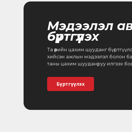
Мэдээлэл а
бүртгүүлэх
Та өөрийн цахим шууданг бүртгүүл
хийсэн ажлын мэдээлэл болон б
таны цахим шууданруу илгээх бо
Бүртгүүлэх