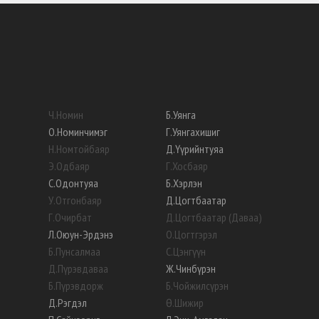
Ч
.
Номин
Б
.
Уянга
О
.
Номинчимэг
Г
.
Уянгахишиг
Н
.
Номтойбаяр
Д
.
Үүрийнтуяа
Э
.
Одбаяр
Г
.
Хосбаяр
С
.
Одонтуяа
Б
.
Хэрлэн
У
.
Отгонбаяр
Д
.
Цогтбаатар
Г
.
Очирбат
Д
.
Цогтбаатар (Даваа)
Л
.
Оюун-Эрдэнэ
О
.
Цогтгэрэл
Б
.
Пунсалмаа
С
.
Цэнгүүн
Д
.
Пүрэвдаваа
Ж
.
Чинбүрэн
Б
.
Пүрэвдорж
Б
.
Чойжилсүрэн
Д
.
Рэгдэл
Ө
.
Шижир