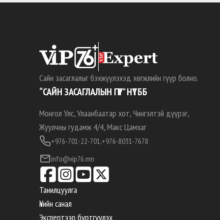
Сайн засаглалыг бэхжүүлэхэд хөгжлийн гүүр болно.
“САЙН ЗАСАГЛАЛЫН ГҮҮР” НҮТББ
Монгол Улс, Улаанбаатар хот, Чингэлтэй дүүрэг,
Жуулчны гудамж 4/4, Макс Цамхаг
+976-701-22-701,
+976-8031-7678
info@vip76.mn
Танилцуулга
Үнийн санал
Экспертээр бүртгүүлэх