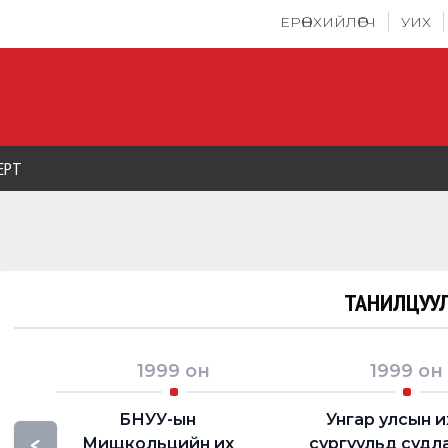
ЕРӨНХИЙЛӨГЧ
УИХ
ЕРТ
ТАНИЛЦУУЛ
1999
он
1999
он
БНУУ-ын
Унгар улсын и
<
Мищкольцийн их
сургуульд судл