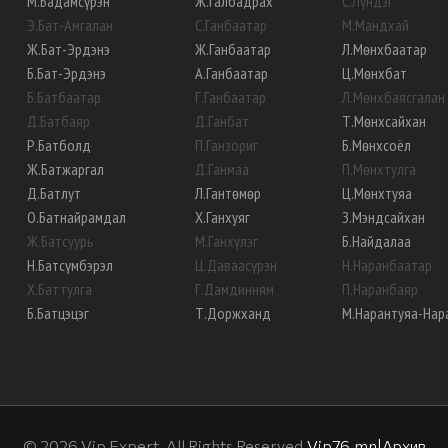
М
.
Бадамсүрэн
Ж
.
Галбадрах
С
.
Лүндэг
Э
.
Бат-Амгалан
С
.
Ганбаатар
М
.
Мандхай
Ж
.
Бат-Эрдэнэ
Ж
.
Ганбаатар
Л
.
Мөнхбаатар
Б
.
Бат-Эрдэнэ
А
.
Ганбаатар
Ц
.
Мөнхбат
Б
.
Батбаатар
Г
.
Ганбаатар
Л
.
Мөнхбаясгалан
Д
.
Батбаяр
Д
.
Ганбат
Т
.
Мөнхсайхан
Р
.
Батболд
П
.
Ганзориг
Б
.
Мөнхсоёл
Ж
.
Батжаргал
Д
.
Ганмаа
П
.
Мөнхтулга
Д
.
Батлут
Л
.
Гантөмөр
Ц
.
Мөнхтуяа
О
.
Батнайрамдал
Х
.
Ганхуяг
З
.
Мэндсайхан
Ж
.
Батсуурь
М
.
Ганхүлэг
Б
.
Найдалаа
Н
.
Батсүмбэрэл
Ц
.
Даваасүрэн
Н
.
Наранбаатар
Х
.
Баттулга
Г
.
Дамдинням
П
.
Наранбаяр
Б
.
Батцэцэг
Т
.
Доржханд
М
.
Нарантуяа-Нар
©
2026
Vip Expert. All Rights Reserved.
Vip76.mn
|
Архив