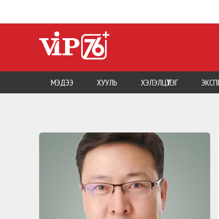
МЭДЭЭ
ХУУЛЬ
ХЭЛЭЛЦҮҮЛЭГ
ЭКСП