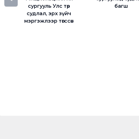
сургууль Улс төр
багш
судлал, эрх зүйч
мэргэжлээр төгссөн