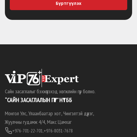
Бүртгүүлэх
Сайн засаглалыг бэхжүүлэхэд хөгжлийн гүүр болно.
“САЙН ЗАСАГЛАЛЫН ГҮҮР” НҮТББ
Монгол Улс, Улаанбаатар хот, Чингэлтэй дүүрэг,
Жуулчны гудамж 4/4, Макс Цамхаг
+976-701-22-701,
+976-8031-7678