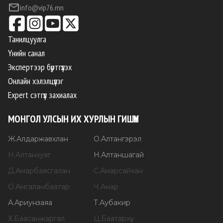
info@vip76.mn
Танилцуулга
Үнийн санал
Экспертээр бүртгүүлэх
Онлайн хэлэлцүүлэг
Expert сэтгүүл захиалах
МОНГОЛ УЛСЫН ИХ ХУРЛЫН ГИШҮҮН
Ж
.
Алдаржавхлан
О
.
Алтангэрэл
Н
.
Алтанхуяг
Н
.
Алтаншагай
Д
.
Амарбаясгалан
С
.
Амарсайхан
О
.
Амгаланбаатар
Ч
.
Анар
А
.
Ариунзаяа
Т
.
Аубакир
Х
.
Баасанжаргал
Ц
.
Баатархүү