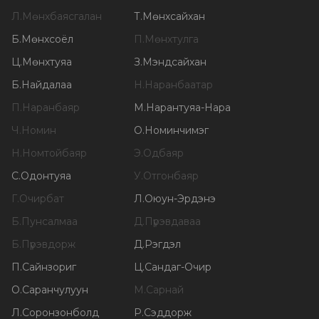
Л
.
Мөнхбаясгалан
Т
.
Мөнхсайхан
Б
.
Мөнхсоёл
П
.
Мөнхтулга
Ц
.
Мөнхтуяа
З
.
Мэндсайхан
Б
.
Найдалаа
Н
.
Наранбаатар
П
.
Наранбаяр
М
.
Нарантуяа-Нара
Ч
.
Номин
О
.
Номинчимэг
Н
.
Номтойбаяр
Э
.
Одбаяр
С
.
Одонтуяа
У
.
Отгонбаяр
Г
.
Очирбат
Л
.
Оюун-Эрдэнэ
Б
.
Пунсалмаа
Д
.
Пүрэвдаваа
Б
.
Пүрэвдорж
Д
.
Рэгдэл
П
.
Сайнзориг
Ц
.
Сандаг-Очир
О
.
Саранчулуун
М
.
Сарнай
Л
.
Соронзонболд
Р
.
Сэддорж