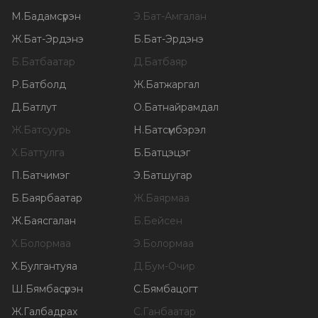
М
.
Бадамсүрэн
Э
.
Бат-Амгалан
Ж
.
Бат-Эрдэнэ
Б
.
Бат-Эрдэнэ
Б
.
Батбаатар
Д
.
Батбаяр
Р
.
Батболд
Ж
.
Батжаргал
Д
.
Батлут
О
.
Батнайрамдал
Ж
.
Батсуурь
Н
.
Батсүмбэрэл
Х
.
Баттулга
Б
.
Батцэцэг
П
.
Батчимэг
Э
.
Батшугар
Б
.
Баярбаатар
Ж
.
Баярмаа
Ж
.
Баясгалан
Б
.
Бейсен
Х
.
Болормаа
Э
.
Болормаа
Х
.
Булгантуяа
Д
.
Бум-Очир
Ш
.
Бямбасүрэн
С
.
Бямбацогт
Ж
.
Галбадрах
С
.
Ганбаатар