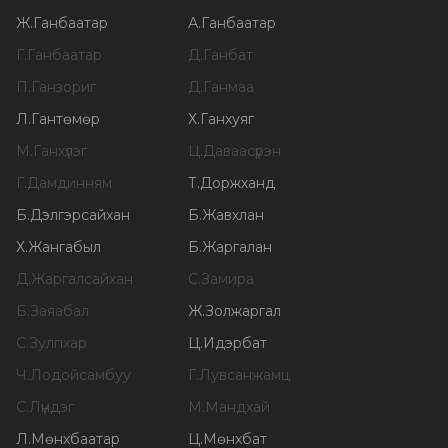
Ж
.
Ганбаатар
А
.
Ганбаатар
Г
.
Ганбаатар
Д
.
Ганбат
П
.
Ганзориг
Д
.
Ганмаа
Л
.
Гантөмөр
Х
.
Ганхуяг
М
.
Ганхүлэг
Ц
.
Даваасүрэн
Г
.
Дамдинням
Т
.
Доржханд
Б
.
Дэлгэрсайхан
Б
.
Жавхлан
Х
.
Жангабыл
Б
.
Жаргалан
Д
.
Жаргалсайхан
С
.
Замира
Б
.
Заяабал
Ж
.
Золжаргал
С
.
Зулпхар
Ц
.
Идэрбат
Ч
.
Лодойсамбуу
Г
.
Лувсанжамц
С
.
Лүндэг
М
.
Мандхай
Л
.
Мөнхбаатар
Ц
.
Мөнхбат