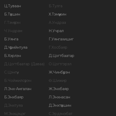
Ц
.
Туваан
Б
.
Тулга
Б
.
Түвшин
Х
.
Тэмүүжин
Г
.
Тэмүүлэн
А
.
Ундраа
Ч
.
Ундрам
Н
.
Учрал
Б
.
Уянга
Г
.
Уянгахишиг
Д
.
Үүрийнтуяа
Г
.
Хосбаяр
Б
.
Хэрлэн
Д
.
Цогтбаатар
Д
.
Цогтбаатар (Даваа)
О
.
Цогтгэрэл
С
.
Цэнгүүн
Ж
.
Чинбүрэн
Б
.
Чойжилсүрэн
Ө
.
Шижир
Л
.
Энх-Амгалан
Ж
.
Энхбаяр
Б
.
Энхбаяр
Л
.
Энхнасан
Д
.
Энхтуяа
Д
.
Энхтүвшин
М
.
Энхцэцэг
С
.
Эрдэнэбат