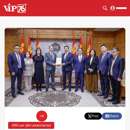
+
4
Post
Share
УИХ-ын үйл ажиллагаа