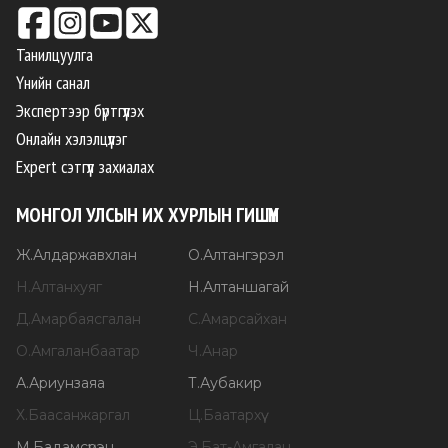
Танилцуулга
Үнийн санал
Экспертээр бүртгүүлэх
Онлайн хэлэлцүүлэг
Expert сэтгүүл захиалах
МОНГОЛ УЛСЫН ИХ ХУРЛЫН ГИШҮҮН
Ж
.
Алдаржавхлан
О
.
Алтангэрэл
Н
.
Алтанхуяг
Н
.
Алтаншагай
Д
.
Амарбаясгалан
С
.
Амарсайхан
О
.
Амгаланбаатар
Ч
.
Анар
А
.
Ариунзаяа
Т
.
Аубакир
Х
.
Баасанжаргал
Ц
.
Баатархүү
М
.
Бадамсүрэн
Э
.
Бат-Амгалан