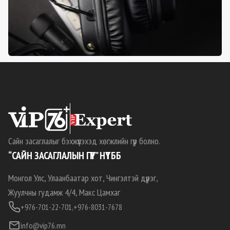
Сайн засаглалыг бэхжүүлэхэд хөгжлийн гүүр болно.
“САЙН ЗАСАГЛАЛЫН ГҮҮР” НҮТББ
Монгол Улс, Улаанбаатар хот, Чингэлтэй дүүрэг,
Жуулчны гудамж 4/4, Макс Цамхаг
+976-701-22-701,
+976-8031-7678
info@vip76.mn