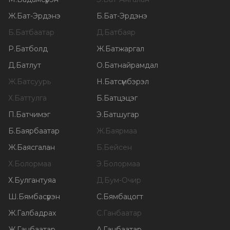
Ж
.
Бат-Эрдэнэ
Б
.
Бат-Эрдэнэ
Б
.
Батбаатар
Д
.
Батбаяр
Р
.
Батболд
Ж
.
Батжаргал
Д
.
Батлут
О
.
Батнайрамдал
Ж
.
Батсуурь
Н
.
Батсүмбэрэл
Х
.
Баттулга
Б
.
Батцэцэг
П
.
Батчимэг
Э
.
Батшугар
Б
.
Баярбаатар
Ж
.
Баярмаа
Ж
.
Баясгалан
Б
.
Бейсен
Х
.
Болормаа
Э
.
Болормаа
Х
.
Булгантуяа
Д
.
Бум-Очир
Ш
.
Бямбасүрэн
С
.
Бямбацогт
Ж
.
Галбадрах
С
.
Ганбаатар
Ж
.
Ганбаатар
А
.
Ганбаатар