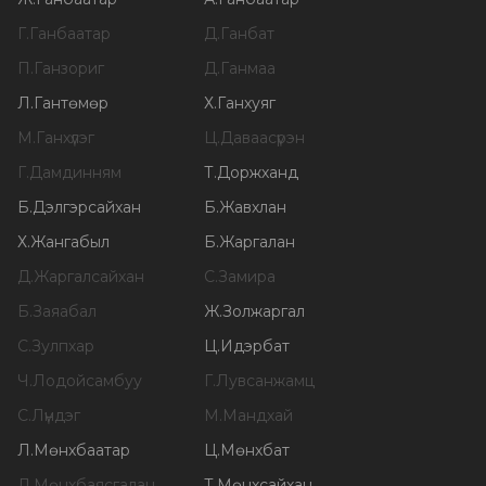
Г
.
Ганбаатар
Д
.
Ганбат
П
.
Ганзориг
Д
.
Ганмаа
Л
.
Гантөмөр
Х
.
Ганхуяг
М
.
Ганхүлэг
Ц
.
Даваасүрэн
Г
.
Дамдинням
Т
.
Доржханд
Б
.
Дэлгэрсайхан
Б
.
Жавхлан
Х
.
Жангабыл
Б
.
Жаргалан
Д
.
Жаргалсайхан
С
.
Замира
Б
.
Заяабал
Ж
.
Золжаргал
С
.
Зулпхар
Ц
.
Идэрбат
Ч
.
Лодойсамбуу
Г
.
Лувсанжамц
С
.
Лүндэг
М
.
Мандхай
Л
.
Мөнхбаатар
Ц
.
Мөнхбат
Л
.
Мөнхбаясгалан
Т
.
Мөнхсайхан