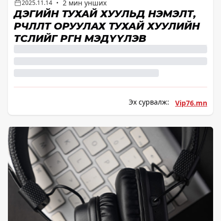
2 мин унших
2025.11.14
•
ДЭГИЙН ТУХАЙ ХУУЛЬД НЭМЭЛТ,
ӨӨРЧЛӨЛТ ОРУУЛАХ ТУХАЙ ХУУЛИЙН
ТӨСЛИЙГ ӨРГӨН МЭДҮҮЛЭВ
Эх сурвалж:
Vip76.mn