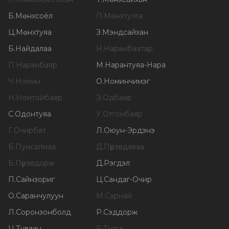
Б
.
Мөнхсоёл
П
.
Мөнхтулга
Ц
.
Мөнхтуяа
З
.
Мэндсайхан
Б
.
Найдалаа
Н
.
Наранбаатар
П
.
Наранбаяр
М
.
Нарантуяа-Нара
Ч
.
Номин
О
.
Номинчимэг
Н
.
Номтойбаяр
Э
.
Одбаяр
С
.
Одонтуяа
У
.
Отгонбаяр
Г
.
Очирбат
Л
.
Оюун-Эрдэнэ
Б
.
Пунсалмаа
Д
.
Пүрэвдаваа
Б
.
Пүрэвдорж
Д
.
Рэгдэл
П
.
Сайнзориг
Ц
.
Сандаг-Очир
О
.
Саранчулуун
М
.
Сарнай
Л
.
Соронзонболд
Р
.
Сэддорж
Ц
.
Туваан
Б
.
Тулга