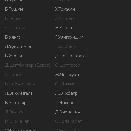
Б
.
Түвшин
Х
.
Тэмүүжин
Г
.
Тэмүүлэн
А
.
Ундраа
Ч
.
Ундрам
Н
.
Учрал
Б
.
Уянга
Г
.
Уянгахишиг
Д
.
Үүрийнтуяа
Г
.
Хосбаяр
Б
.
Хэрлэн
Д
.
Цогтбаатар
Д
.
Цогтбаатар (Даваа)
О
.
Цогтгэрэл
С
.
Цэнгүүн
Ж
.
Чинбүрэн
Б
.
Чойжилсүрэн
Ө
.
Шижир
Л
.
Энх-Амгалан
Ж
.
Энхбаяр
Б
.
Энхбаяр
Л
.
Энхнасан
Д
.
Энхтуяа
Д
.
Энхтүвшин
М
.
Энхцэцэг
С
.
Эрдэнэбат
С
.
Эрдэнэболд
Р
.
Эрдэнэбүрэн