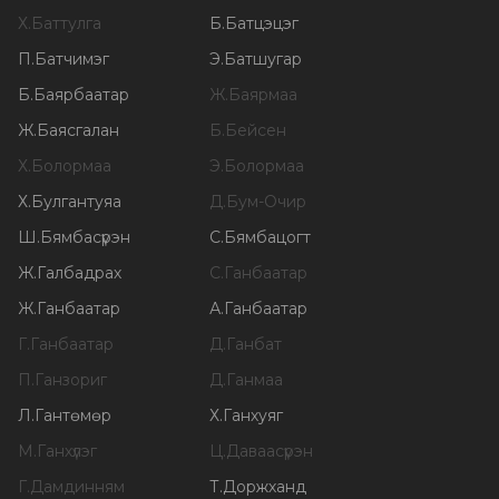
Х
.
Баттулга
Б
.
Батцэцэг
П
.
Батчимэг
Э
.
Батшугар
Б
.
Баярбаатар
Ж
.
Баярмаа
Ж
.
Баясгалан
Б
.
Бейсен
Х
.
Болормаа
Э
.
Болормаа
Х
.
Булгантуяа
Д
.
Бум-Очир
Ш
.
Бямбасүрэн
С
.
Бямбацогт
Ж
.
Галбадрах
С
.
Ганбаатар
Ж
.
Ганбаатар
А
.
Ганбаатар
Г
.
Ганбаатар
Д
.
Ганбат
П
.
Ганзориг
Д
.
Ганмаа
Л
.
Гантөмөр
Х
.
Ганхуяг
М
.
Ганхүлэг
Ц
.
Даваасүрэн
Г
.
Дамдинням
Т
.
Доржханд