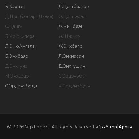
Б
.
Хэрлэн
Д
.
Цогтбаатар
Д
.
Цогтбаатар (Даваа)
О
.
Цогтгэрэл
С
.
Цэнгүүн
Ж
.
Чинбүрэн
Б
.
Чойжилсүрэн
Ө
.
Шижир
Л
.
Энх-Амгалан
Ж
.
Энхбаяр
Б
.
Энхбаяр
Л
.
Энхнасан
Д
.
Энхтуяа
Д
.
Энхтүвшин
М
.
Энхцэцэг
С
.
Эрдэнэбат
С
.
Эрдэнэболд
Р
.
Эрдэнэбүрэн
©
2026
Vip Expert. All Rights Reserved.
Vip76.mn
|
Архив