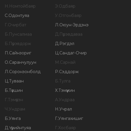
Н
.
Номтойбаяр
Э
.
Одбаяр
С
.
Одонтуяа
У
.
Отгонбаяр
Г
.
Очирбат
Л
.
Оюун-Эрдэнэ
Б
.
Пунсалмаа
Д
.
Пүрэвдаваа
Б
.
Пүрэвдорж
Д
.
Рэгдэл
П
.
Сайнзориг
Ц
.
Сандаг-Очир
О
.
Саранчулуун
М
.
Сарнай
Л
.
Соронзонболд
Р
.
Сэддорж
Ц
.
Туваан
Б
.
Тулга
Б
.
Түвшин
Х
.
Тэмүүжин
Г
.
Тэмүүлэн
А
.
Ундраа
Ч
.
Ундрам
Н
.
Учрал
Б
.
Уянга
Г
.
Уянгахишиг
Д
.
Үүрийнтуяа
Г
.
Хосбаяр