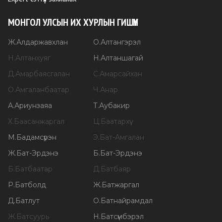
МОНГОЛ УЛСЫН ИХ ХУРЛЫН ГИШҮҮН
Ж
.
Алдаржавхлан
О
.
Алтангэрэл
Н
.
Алтанхуяг
Н
.
Алтаншагай
Д
.
Амарбаясгалан
С
.
Амарсайхан
О
.
Амгаланбаатар
Ч
.
Анар
А
.
Ариунзаяа
Т
.
Аубакир
Х
.
Баасанжаргал
Ц
.
Баатархүү
М
.
Бадамсүрэн
Э
.
Бат-Амгалан
Ж
.
Бат-Эрдэнэ
Б
.
Бат-Эрдэнэ
Б
.
Батбаатар
Д
.
Батбаяр
Р
.
Батболд
Ж
.
Батжаргал
Д
.
Батлут
О
.
Батнайрамдал
Ж
.
Батсуурь
Н
.
Батсүмбэрэл