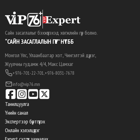
Сайн засаглалыг бэхжүүлэхэд хөгжлийн гүүр болно.
“САЙН ЗАСАГЛАЛЫН ГҮҮР” НҮТББ
Монгол Улс, Улаанбаатар хот, Чингэлтэй дүүрэг,
Жуулчны гудамж 4/4, Макс Цамхаг
+976-701-22-701,
+976-8031-7678
info@vip76.mn
Танилцуулга
Үнийн санал
Экспертээр бүртгүүлэх
Онлайн хэлэлцүүлэг
Expert сэтгүүл захиалах