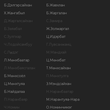
Б
.
Дэлгэрсайхан
Б
.
Жавхлан
Х
.
Жангабыл
Б
.
Жаргалан
Д
.
Жаргалсайхан
С
.
Замира
Б
.
Заяабал
Ж
.
Золжаргал
С
.
Зулпхар
Ц
.
Идэрбат
Ч
.
Лодойсамбуу
Г
.
Лувсанжамц
С
.
Лүндэг
М
.
Мандхай
Л
.
Мөнхбаатар
Ц
.
Мөнхбат
Л
.
Мөнхбаясгалан
Т
.
Мөнхсайхан
Б
.
Мөнхсоёл
П
.
Мөнхтулга
Ц
.
Мөнхтуяа
З
.
Мэндсайхан
Б
.
Найдалаа
Н
.
Наранбаатар
П
.
Наранбаяр
М
.
Нарантуяа-Нара
Ч
.
Номин
О
.
Номинчимэг