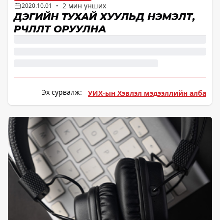
2 мин унших
2020.10.01
•
ДЭГИЙН ТУХАЙ ХУУЛЬД НЭМЭЛТ,
ӨӨРЧЛӨЛТ ОРУУЛНА
Эх сурвалж:
УИХ-ын Хэвлэл мэдээллийн алба