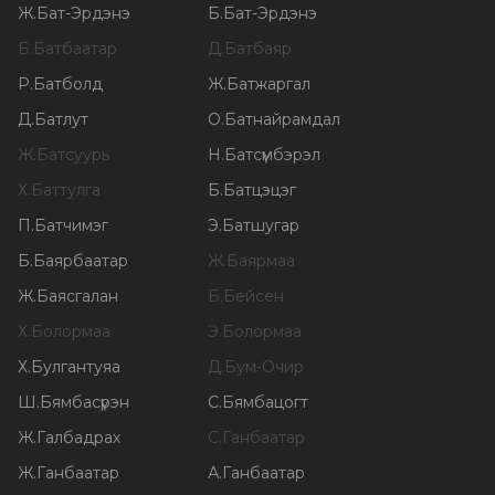
Ж
.
Бат-Эрдэнэ
Б
.
Бат-Эрдэнэ
Б
.
Батбаатар
Д
.
Батбаяр
Р
.
Батболд
Ж
.
Батжаргал
Д
.
Батлут
О
.
Батнайрамдал
Ж
.
Батсуурь
Н
.
Батсүмбэрэл
Х
.
Баттулга
Б
.
Батцэцэг
П
.
Батчимэг
Э
.
Батшугар
Б
.
Баярбаатар
Ж
.
Баярмаа
Ж
.
Баясгалан
Б
.
Бейсен
Х
.
Болормаа
Э
.
Болормаа
Х
.
Булгантуяа
Д
.
Бум-Очир
Ш
.
Бямбасүрэн
С
.
Бямбацогт
Ж
.
Галбадрах
С
.
Ганбаатар
Ж
.
Ганбаатар
А
.
Ганбаатар