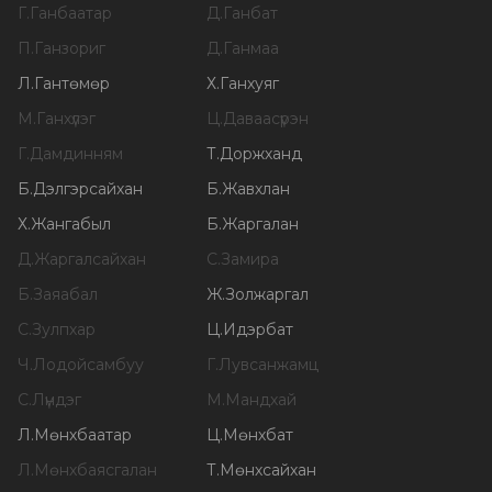
Г
.
Ганбаатар
Д
.
Ганбат
П
.
Ганзориг
Д
.
Ганмаа
Л
.
Гантөмөр
Х
.
Ганхуяг
М
.
Ганхүлэг
Ц
.
Даваасүрэн
Г
.
Дамдинням
Т
.
Доржханд
Б
.
Дэлгэрсайхан
Б
.
Жавхлан
Х
.
Жангабыл
Б
.
Жаргалан
Д
.
Жаргалсайхан
С
.
Замира
Б
.
Заяабал
Ж
.
Золжаргал
С
.
Зулпхар
Ц
.
Идэрбат
Ч
.
Лодойсамбуу
Г
.
Лувсанжамц
С
.
Лүндэг
М
.
Мандхай
Л
.
Мөнхбаатар
Ц
.
Мөнхбат
Л
.
Мөнхбаясгалан
Т
.
Мөнхсайхан