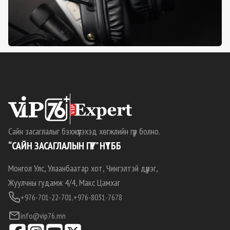
Сайн засаглалыг бэхжүүлэхэд хөгжлийн гүүр болно.
“САЙН ЗАСАГЛАЛЫН ГҮҮР” НҮТББ
Монгол Улс, Улаанбаатар хот, Чингэлтэй дүүрэг,
Жуулчны гудамж 4/4, Макс Цамхаг
+976-701-22-701,
+976-8031-7678
info@vip76.mn