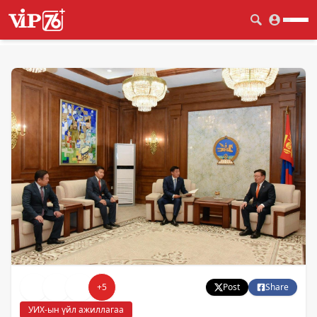
+
5
Post
Share
УИХ-ын үйл ажиллагаа