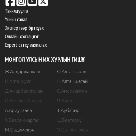
Танилцуулга
Үнийн санал
Экспертээр бүртгүүлэх
Онлайн хэлэлцүүлэг
Expert сэтгүүл захиалах
МОНГОЛ УЛСЫН ИХ ХУРЛЫН ГИШҮҮН
Ж
.
Алдаржавхлан
О
.
Алтангэрэл
Н
.
Алтанхуяг
Н
.
Алтаншагай
Д
.
Амарбаясгалан
С
.
Амарсайхан
О
.
Амгаланбаатар
Ч
.
Анар
А
.
Ариунзаяа
Т
.
Аубакир
Х
.
Баасанжаргал
Ц
.
Баатархүү
М
.
Бадамсүрэн
Э
.
Бат-Амгалан