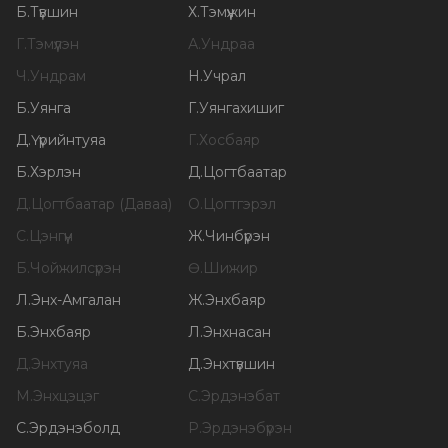
Б
.
Түвшин
Х
.
Тэмүүжин
Г
.
Тэмүүлэн
А
.
Ундраа
Ч
.
Ундрам
Н
.
Учрал
Б
.
Уянга
Г
.
Уянгахишиг
Д
.
Үүрийнтуяа
Г
.
Хосбаяр
Б
.
Хэрлэн
Д
.
Цогтбаатар
Д
.
Цогтбаатар (Даваа)
О
.
Цогтгэрэл
С
.
Цэнгүүн
Ж
.
Чинбүрэн
Б
.
Чойжилсүрэн
Ө
.
Шижир
Л
.
Энх-Амгалан
Ж
.
Энхбаяр
Б
.
Энхбаяр
Л
.
Энхнасан
Д
.
Энхтуяа
Д
.
Энхтүвшин
М
.
Энхцэцэг
С
.
Эрдэнэбат
С
.
Эрдэнэболд
Р
.
Эрдэнэбүрэн