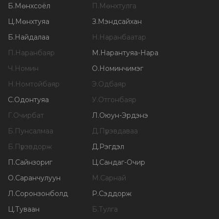
Б
.
Мөнхсоёл
П
.
Мөнхтулга
Ц
.
Мөнхтуяа
З
.
Мэндсайхан
Б
.
Найдалаа
Н
.
Наранбаатар
П
.
Наранбаяр
М
.
Нарантуяа-Нара
Ч
.
Номин
О
.
Номинчимэг
Н
.
Номтойбаяр
Э
.
Одбаяр
С
.
Одонтуяа
У
.
Отгонбаяр
Г
.
Очирбат
Л
.
Оюун-Эрдэнэ
Б
.
Пунсалмаа
Д
.
Пүрэвдаваа
Б
.
Пүрэвдорж
Д
.
Рэгдэл
П
.
Сайнзориг
Ц
.
Сандаг-Очир
О
.
Саранчулуун
М
.
Сарнай
Л
.
Соронзонболд
Р
.
Сэддорж
Ц
.
Туваан
Б
.
Тулга