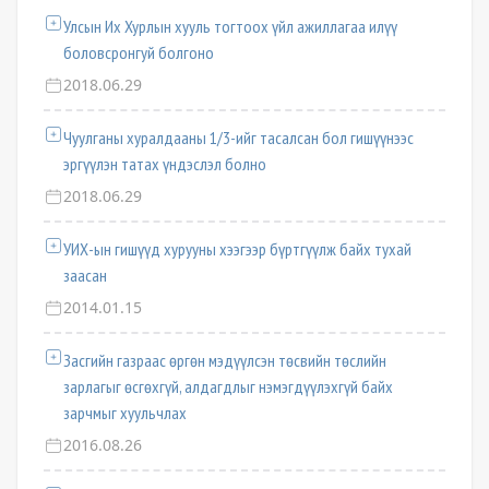
Улсын Их Хурлын хууль тогтоох үйл ажиллагаа илүү
боловсронгуй болгоно
2018.06.29
Чуулганы хуралдааны 1/3-ийг тасалсан бол гишүүнээс
эргүүлэн татах үндэслэл болно
2018.06.29
УИХ-ын гишүүд хурууны хээгээр бүртгүүлж байх тухай
заасан
2014.01.15
Засгийн газраас өргөн мэдүүлсэн төсвийн төслийн
зарлагыг өсгөхгүй, алдагдлыг нэмэгдүүлэхгүй байх
зарчмыг хуульчлах
2016.08.26