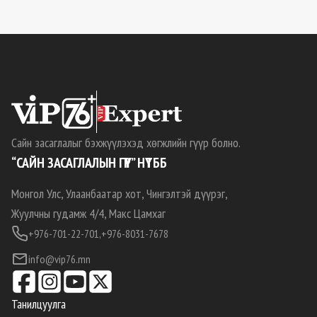
Сайн засаглалыг бэхжүүлэхэд хөгжлийн гүүр болно.
“САЙН ЗАСАГЛАЛЫН ГҮҮР” НҮТББ
Монгол Улс, Улаанбаатар хот, Чингэлтэй дүүрэг,
Жуулчны гудамж 4/4, Макс Цамхаг
+976-701-22-701,
+976-8031-7678
info@vip76.mn
Танилцуулга