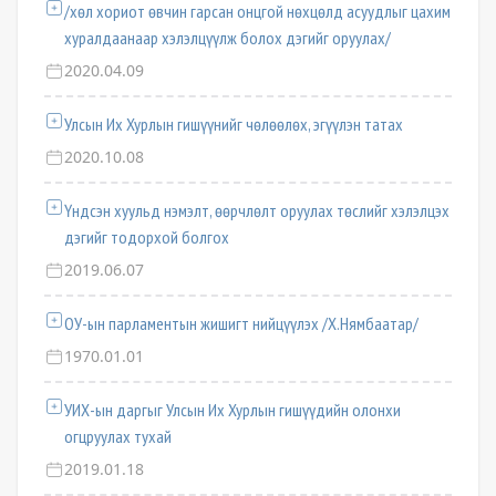
/хөл хориот өвчин гарсан онцгой нөхцөлд асуудлыг цахим
хуралдаанаар хэлэлцүүлж болох дэгийг оруулах/
2020.04.09
Улсын Их Хурлын гишүүнийг чөлөөлөх, эгүүлэн татах
2020.10.08
Үндсэн хуульд нэмэлт, өөрчлөлт оруулах төслийг хэлэлцэх
дэгийг тодорхой болгох
2019.06.07
ОУ-ын парламентын жишигт нийцүүлэх /Х.Нямбаатар/
1970.01.01
УИХ-ын даргыг Улсын Их Хурлын гишүүдийн олонхи
огцруулах тухай
2019.01.18