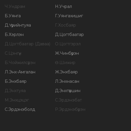
Ч
.
Ундрам
Н
.
Учрал
Б
.
Уянга
Г
.
Уянгахишиг
Д
.
Үүрийнтуяа
Г
.
Хосбаяр
Б
.
Хэрлэн
Д
.
Цогтбаатар
Д
.
Цогтбаатар (Даваа)
О
.
Цогтгэрэл
С
.
Цэнгүүн
Ж
.
Чинбүрэн
Б
.
Чойжилсүрэн
Ө
.
Шижир
Л
.
Энх-Амгалан
Ж
.
Энхбаяр
Б
.
Энхбаяр
Л
.
Энхнасан
Д
.
Энхтуяа
Д
.
Энхтүвшин
М
.
Энхцэцэг
С
.
Эрдэнэбат
С
.
Эрдэнэболд
Р
.
Эрдэнэбүрэн