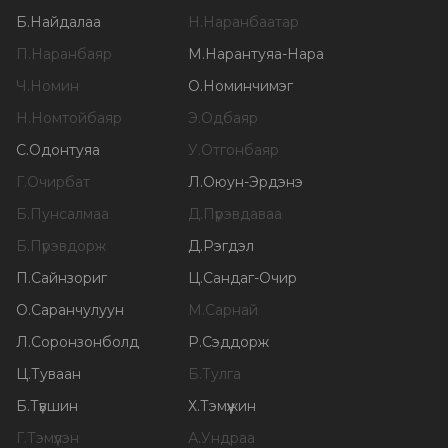
Б
.
Найдалаа
Н
.
Наранбаатар
П
.
Наранбаяр
М
.
Нарантуяа-Нара
Ч
.
Номин
О
.
Номинчимэг
Н
.
Номтойбаяр
Э
.
Одбаяр
С
.
Одонтуяа
У
.
Отгонбаяр
Г
.
Очирбат
Л
.
Оюун-Эрдэнэ
Б
.
Пунсалмаа
Д
.
Пүрэвдаваа
Б
.
Пүрэвдорж
Д
.
Рэгдэл
П
.
Сайнзориг
Ц
.
Сандаг-Очир
О
.
Саранчулуун
М
.
Сарнай
Л
.
Соронзонболд
Р
.
Сэддорж
Ц
.
Туваан
Б
.
Тулга
Б
.
Түвшин
Х
.
Тэмүүжин
Г
.
Тэмүүлэн
А
.
Ундраа