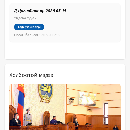
Д.Цогтбаатар 2026.05.15
Ба
Үндсэн хууль
Үн
Тодорхойлоогүй
Өргөн барьсан:
2026/05/15
Өр
Холбоотой мэдээ