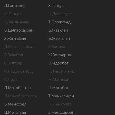
Л
.
Гантөмөр
Х
.
Ганхуяг
М
.
Ганхүлэг
Ц
.
Даваасүрэн
Г
.
Дамдинням
Т
.
Доржханд
Б
.
Дэлгэрсайхан
Б
.
Жавхлан
Х
.
Жангабыл
Б
.
Жаргалан
Д
.
Жаргалсайхан
С
.
Замира
Б
.
Заяабал
Ж
.
Золжаргал
С
.
Зулпхар
Ц
.
Идэрбат
Ч
.
Лодойсамбуу
Г
.
Лувсанжамц
С
.
Лүндэг
М
.
Мандхай
Л
.
Мөнхбаатар
Ц
.
Мөнхбат
Л
.
Мөнхбаясгалан
Т
.
Мөнхсайхан
Б
.
Мөнхсоёл
П
.
Мөнхтулга
Ц
.
Мөнхтуяа
З
.
Мэндсайхан