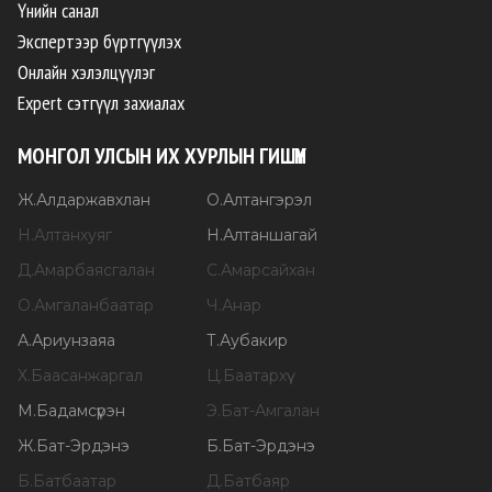
Үнийн санал
Экспертээр бүртгүүлэх
Онлайн хэлэлцүүлэг
Expert сэтгүүл захиалах
МОНГОЛ УЛСЫН ИХ ХУРЛЫН ГИШҮҮН
Ж
.
Алдаржавхлан
О
.
Алтангэрэл
Н
.
Алтанхуяг
Н
.
Алтаншагай
Д
.
Амарбаясгалан
С
.
Амарсайхан
О
.
Амгаланбаатар
Ч
.
Анар
А
.
Ариунзаяа
Т
.
Аубакир
Х
.
Баасанжаргал
Ц
.
Баатархүү
М
.
Бадамсүрэн
Э
.
Бат-Амгалан
Ж
.
Бат-Эрдэнэ
Б
.
Бат-Эрдэнэ
Б
.
Батбаатар
Д
.
Батбаяр