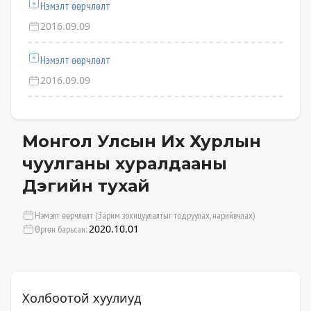
Нэмэлт өөрчлөлт
2016.09.09
Нэмэлт өөрчлөлт
2016.09.09
Монгол Улсын Их Хурлын
чуулганы хуралдааны
Дэгийн тухай
Нэмэлт өөрчлөлт (Зарим зохицуулалтыг тодруулах, нарийвчлах)
2020.10.01
Өргөн барьсан:
Холбоотой хуулиуд