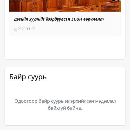
Дэгийн хуулийг дээрдүүлсэн ЕСӨН өөрчлөлт
УИ
х
2020.11.09
Байр суурь
Одоогоор байр суурь илэрхийлсэн мэдээлэл
байхгүй байна.