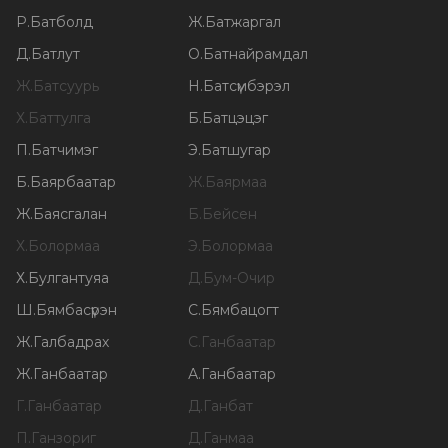
Р
.
Батболд
Ж
.
Батжаргал
Д
.
Батлут
О
.
Батнайрамдал
Ж
.
Батсуурь
Н
.
Батсүмбэрэл
Х
.
Баттулга
Б
.
Батцэцэг
П
.
Батчимэг
Э
.
Батшугар
Б
.
Баярбаатар
Ж
.
Баярмаа
Ж
.
Баясгалан
Б
.
Бейсен
Х
.
Болормаа
Э
.
Болормаа
Х
.
Булгантуяа
Д
.
Бум-Очир
Ш
.
Бямбасүрэн
С
.
Бямбацогт
Ж
.
Галбадрах
С
.
Ганбаатар
Ж
.
Ганбаатар
А
.
Ганбаатар
Г
.
Ганбаатар
Д
.
Ганбат
П
.
Ганзориг
Д
.
Ганмаа