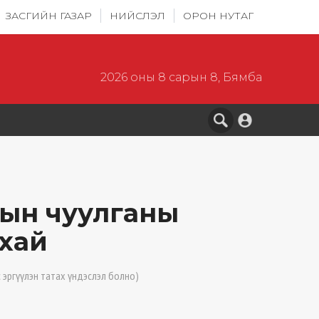
ЗАСГИЙН ГАЗАР
НИЙСЛЭЛ
ОРОН НУТАГ
2026 оны 8 сарын 8, Бямба
лын чуулганы
хай
 эргүүлэн татах үндэслэл болно)