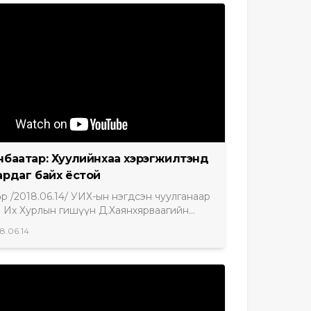
нбаатар: Хуулийнхаа хэрэгжилтэнд
ардаг байх ёстой
өр /2018.06.14/ УИХ-ын нэгдсэн чуулганаар
 Их Хурлын гишүүн Д.Хаянхярваагийн
чилсан Монгол Улсын Их Хурлын чуулганы
8.06.14
дааны дэгийн тухай хуульд нэмэлт,
өлт оруулах тухай хуулийн төсөл болон
өргөн мэдүүлсэн бусад хуулийн
үдийн үзэл баримтлалыг хэлэлцэх эсэх
лыг хэлэлцэж байна. Хэлэлцэж буй
алтай холбогдуулан УИХ-ын гишүүн