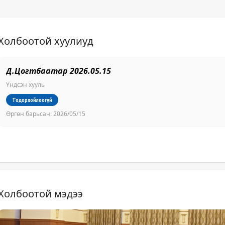
Холбоотой хуулиуд
Д.Цогтбаатар 2026.05.15
Үндсэн хууль
Тодорхойлоогүй
Өргөн барьсан:
2026/05/15
Холбоотой мэдээ