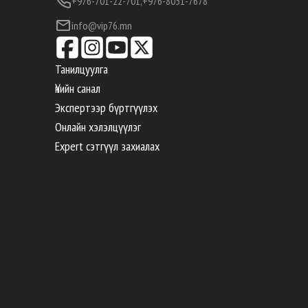
+976-701-22-701,
+976-8031-7678
info@vip76.mn
Танилцуулга
Үнийн санал
Экспертээр бүртгүүлэх
Онлайн хэлэлцүүлэг
Expert сэтгүүл захиалах