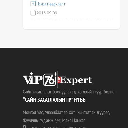
Нэмэлт өөрчлөлт
2016.09.09
Сайн засаглалыг бэхжүүлэхэд хөгжлийн гүүр болно.
“САЙН ЗАСАГЛАЛЫН ГҮҮР” НҮТББ
Монгол Улс, Улаанбаатар хот, Чингэлтэй дүүрэг,
Жуулчны гудамж 4/4, Макс Цамхаг