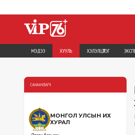
МЭДЭЭ
ХУУЛЬ
ХЭЛЭЛЦҮҮЛЭГ
ЭКСП
САНААЧЛАГЧ
МОНГОЛ УЛСЫН
ИХ
ХУРАЛ