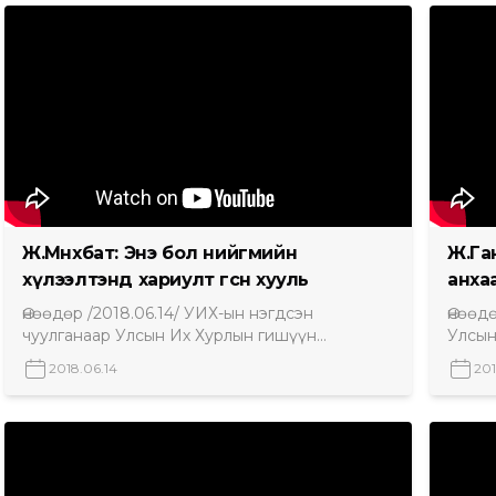
Ж.Мөнхбат: Энэ бол нийгмийн
Ж.Га
хүлээлтэнд хариулт өгсөн хууль
анха
Өнөөдөр /2018.06.14/ УИХ-ын нэгдсэн
Өнөөд
чуулганаар Улсын Их Хурлын гишүүн
Улсын
Д.Хаянхярваагийн санаачилсан Монгол Улсын
санаа
2018.06.14
201
Их Хурлын чуулганы хуралдааны дэгийн тухай
хурал
хуульд нэмэлт, өөрчлөлт оруулах тухай
өөрчл
хуулийн төсөл болон хамт өргөн мэдүүлсэн
хамт 
бусад хуулийн төслүүдийн үзэл баримтлалыг
төслү
хэлэлцэх эсэх асуудлыг хэлэлцэж байна.
асууд
Хэлэлцэж буй асуудалтай холбогдуулан УИХ-
асууд