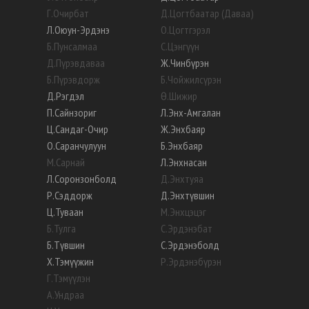
үй болсон байна.
Г
.
Очирбат
Д
.
Цогтбаатар (Даваа)
Л
.
Оюун-Эрдэнэ
О
.
Цогтгэрэл
Б
.
Пунсалмаа
С
.
Цэнгүүн
Д
.
Пүрэвдаваа
Ж
.
Чинбүрэн
Б
.
Пүрэвдорж
Б
.
Чойжилсүрэн
Д
.
Рэгдэл
Ө
.
Шижир
П
.
Сайнзориг
Л
.
Энх-Амгалан
Ц
.
Сандаг-Очир
Ж
.
Энхбаяр
О
.
Саранчулуун
Б
.
Энхбаяр
М
.
Сарнай
Л
.
Энхнасан
Л
.
Соронзонболд
Д
.
Энхтуяа
Р
.
Сэддорж
Д
.
Энхтүвшин
Ц
.
Туваан
М
.
Энхцэцэг
Б
.
Тулга
С
.
Эрдэнэбат
Б
.
Түвшин
С
.
Эрдэнэболд
Х
.
Тэмүүжин
Р
.
Эрдэнэбүрэн
Г
.
Тэмүүлэн
А
.
Ундраа