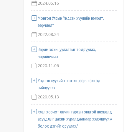
2024.05.16
Монгол Улсын Үндсэн хуулийн нэмэлт,
өөрчлөлт
2022.08.24
Зарим зохицуулалтыг тодруулах,
нарийвчлах
2020.11.06
Үндсэн хуулийн нэмэлт, өөрчлөлтөд
нийцүүлэх
2020.05.13
/хөл хориот өвчин гарсан онцгой нөхцөлд
асуудлыг цахим хуралдаанаар хэлэлцүүлж
болох дэгийг оруулах/