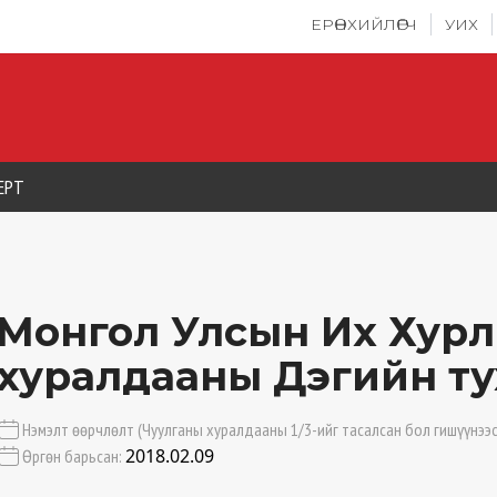
ЕРӨНХИЙЛӨГЧ
УИХ
ЕРТ
Монгол Улсын Их Хур
хуралдааны Дэгийн ту
Нэмэлт өөрчлөлт (Чуулганы хуралдааны 1/3-ийг тасалсан бол гишүүнээс
2018.02.09
Өргөн барьсан: