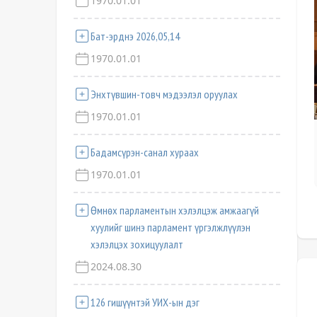
1970.01.01
Бат-эрднэ 2026,05,14
1970.01.01
Энхтүвшин-товч мэдээлэл оруулах
1970.01.01
Бадамсүрэн-санал хураах
1970.01.01
Өмнөх парламентын хэлэлцэж амжаагүй
хуулийг шинэ парламент үргэлжлүүлэн
хэлэлцэх зохицуулалт
2024.08.30
126 гишүүнтэй УИХ-ын дэг