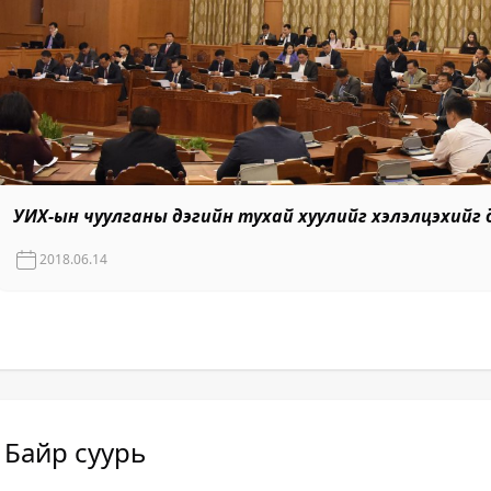
УИХ-ын чуулганы дэгийн тухай хуулийг хэлэлцэхийг
2018.06.14
Байр суурь