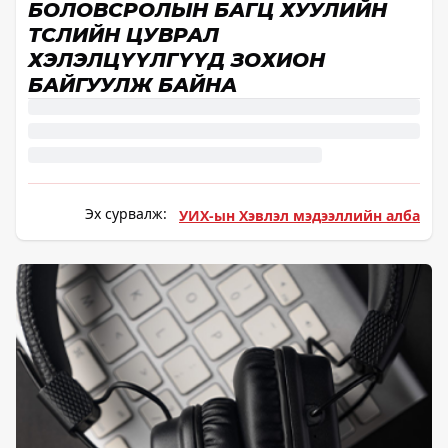
БОЛОВСРОЛЫН БАГЦ ХУУЛИЙН
ТӨСЛИЙН ЦУВРАЛ
ХЭЛЭЛЦҮҮЛГҮҮД ЗОХИОН
БАЙГУУЛЖ БАЙНА
Эх сурвалж:
УИХ-ын Хэвлэл мэдээллийн алба