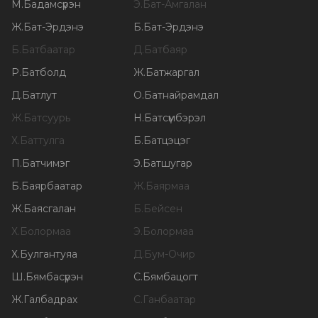
М
.
Бадамсүрэн
Э
.
Бат-Амгалан
Ж
.
Бат-Эрдэнэ
Б
.
Бат-Эрдэнэ
Б
.
Батбаатар
Д
.
Батбаяр
Р
.
Батболд
Ж
.
Батжаргал
Д
.
Батлут
О
.
Батнайрамдал
Ж
.
Батсуурь
Н
.
Батсүмбэрэл
Х
.
Баттулга
Б
.
Батцэцэг
П
.
Батчимэг
Э
.
Батшугар
Б
.
Баярбаатар
Ж
.
Баярмаа
Ж
.
Баясгалан
Б
.
Бейсен
Х
.
Болормаа
Э
.
Болормаа
Х
.
Булгантуяа
Д
.
Бум-Очир
Ш
.
Бямбасүрэн
С
.
Бямбацогт
Ж
.
Галбадрах
С
.
Ганбаатар