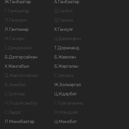
Ж
.
Ганбаатар
А
.
Ганбаатар
Г
.
Ганбаатар
Д
.
Ганбат
П
.
Ганзориг
Д
.
Ганмаа
Л
.
Гантөмөр
Х
.
Ганхуяг
М
.
Ганхүлэг
Ц
.
Даваасүрэн
Г
.
Дамдинням
Т
.
Доржханд
Б
.
Дэлгэрсайхан
Б
.
Жавхлан
Х
.
Жангабыл
Б
.
Жаргалан
Д
.
Жаргалсайхан
С
.
Замира
Б
.
Заяабал
Ж
.
Золжаргал
С
.
Зулпхар
Ц
.
Идэрбат
Ч
.
Лодойсамбуу
Г
.
Лувсанжамц
С
.
Лүндэг
М
.
Мандхай
Л
.
Мөнхбаатар
Ц
.
Мөнхбат