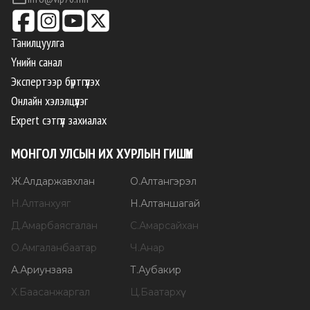
Танилцуулга
Үнийн санал
Экспертээр бүртгүүлэх
Онлайн хэлэлцүүлэг
Expert сэтгүүл захиалах
МОНГОЛ УЛСЫН ИХ ХУРЛЫН ГИШҮҮН
Ж
.
Алдаржавхлан
О
.
Алтангэрэл
Н
.
Алтанхуяг
Н
.
Алтаншагай
Д
.
Амарбаясгалан
С
.
Амарсайхан
О
.
Амгаланбаатар
Ч
.
Анар
А
.
Ариунзаяа
Т
.
Аубакир
Х
.
Баасанжаргал
Ц
.
Баатархүү