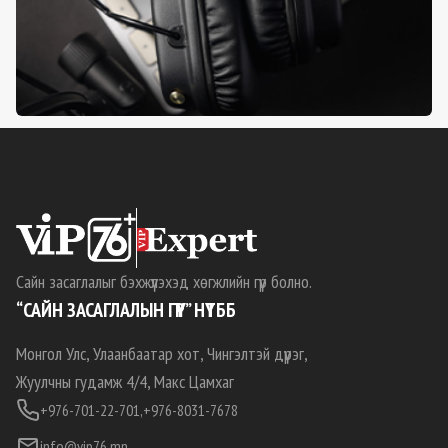
Сайн засаглалыг бэхжүүлэхэд хөгжлийн гүүр болно.
“САЙН ЗАСАГЛАЛЫН ГҮҮР” НҮТББ
Монгол Улс, Улаанбаатар хот, Чингэлтэй дүүрэг,
Жуулчны гудамж 4/4, Макс Цамхаг
+976-701-22-701,
+976-8031-7678
info@vip76.mn