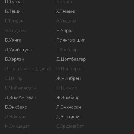
Ц
.
Туваан
Б
.
Тулга
Б
.
Түвшин
Х
.
Тэмүүжин
Г
.
Тэмүүлэн
А
.
Ундраа
Ч
.
Ундрам
Н
.
Учрал
Б
.
Уянга
Г
.
Уянгахишиг
Д
.
Үүрийнтуяа
Г
.
Хосбаяр
Б
.
Хэрлэн
Д
.
Цогтбаатар
Д
.
Цогтбаатар (Даваа)
О
.
Цогтгэрэл
С
.
Цэнгүүн
Ж
.
Чинбүрэн
Б
.
Чойжилсүрэн
Ө
.
Шижир
Л
.
Энх-Амгалан
Ж
.
Энхбаяр
Б
.
Энхбаяр
Л
.
Энхнасан
Д
.
Энхтуяа
Д
.
Энхтүвшин
М
.
Энхцэцэг
С
.
Эрдэнэбат