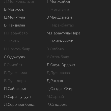
Л
.
Мөнхбаясгалан
Т
.
Мөнхсайхан
Б
.
Мөнхсоёл
П
.
Мөнхтулга
Ц
.
Мөнхтуяа
З
.
Мэндсайхан
Б
.
Найдалаа
Н
.
Наранбаатар
П
.
Наранбаяр
М
.
Нарантуяа-Нара
Ч
.
Номин
О
.
Номинчимэг
Н
.
Номтойбаяр
Э
.
Одбаяр
С
.
Одонтуяа
У
.
Отгонбаяр
Г
.
Очирбат
Л
.
Оюун-Эрдэнэ
Б
.
Пунсалмаа
Д
.
Пүрэвдаваа
Б
.
Пүрэвдорж
Д
.
Рэгдэл
П
.
Сайнзориг
Ц
.
Сандаг-Очир
О
.
Саранчулуун
М
.
Сарнай
Л
.
Соронзонболд
Р
.
Сэддорж