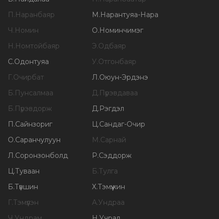
П
.
Наранбаяр
М
.
Нарантуяа-Нара
Ч
.
Номин
О
.
Номинчимэг
Н
.
Номтойбаяр
Э
.
Одбаяр
С
.
Одонтуяа
У
.
Отгонбаяр
Г
.
Очирбат
Л
.
Оюун-Эрдэнэ
Б
.
Пунсалмаа
Д
.
Пүрэвдаваа
Б
.
Пүрэвдорж
Д
.
Рэгдэл
П
.
Сайнзориг
Ц
.
Сандаг-Очир
О
.
Саранчулуун
М
.
Сарнай
Л
.
Соронзонболд
Р
.
Сэддорж
Ц
.
Туваан
Б
.
Тулга
Б
.
Түвшин
Х
.
Тэмүүжин
Г
.
Тэмүүлэн
А
.
Ундраа
Ч
.
Ундрам
Н
.
Учрал