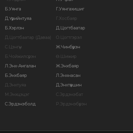
Б
.
Уянга
Г
.
Уянгахишиг
Д
.
Үүрийнтуяа
Г
.
Хосбаяр
Б
.
Хэрлэн
Д
.
Цогтбаатар
Д
.
Цогтбаатар (Даваа)
О
.
Цогтгэрэл
С
.
Цэнгүүн
Ж
.
Чинбүрэн
Б
.
Чойжилсүрэн
Ө
.
Шижир
Л
.
Энх-Амгалан
Ж
.
Энхбаяр
Б
.
Энхбаяр
Л
.
Энхнасан
Д
.
Энхтуяа
Д
.
Энхтүвшин
М
.
Энхцэцэг
С
.
Эрдэнэбат
С
.
Эрдэнэболд
Р
.
Эрдэнэбүрэн