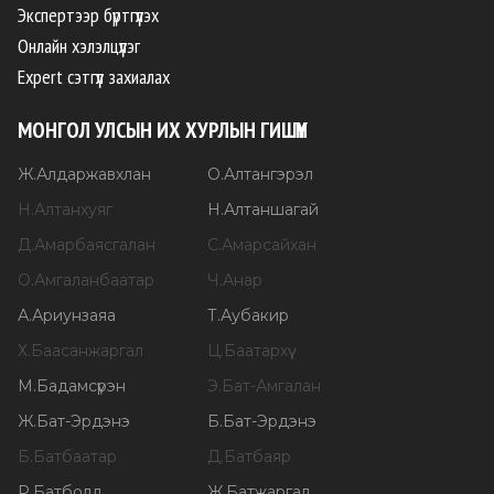
Экспертээр бүртгүүлэх
Онлайн хэлэлцүүлэг
Expert сэтгүүл захиалах
МОНГОЛ УЛСЫН ИХ ХУРЛЫН ГИШҮҮН
Ж
.
Алдаржавхлан
О
.
Алтангэрэл
Н
.
Алтанхуяг
Н
.
Алтаншагай
Д
.
Амарбаясгалан
С
.
Амарсайхан
О
.
Амгаланбаатар
Ч
.
Анар
А
.
Ариунзаяа
Т
.
Аубакир
Х
.
Баасанжаргал
Ц
.
Баатархүү
М
.
Бадамсүрэн
Э
.
Бат-Амгалан
Ж
.
Бат-Эрдэнэ
Б
.
Бат-Эрдэнэ
Б
.
Батбаатар
Д
.
Батбаяр
Р
.
Батболд
Ж
.
Батжаргал