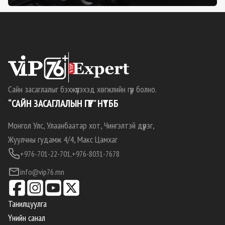
Сайн засаглалыг бэхжүүлэхэд хөгжлийн гүүр болно.
“САЙН ЗАСАГЛАЛЫН ГҮҮР” НҮТББ
Монгол Улс, Улаанбаатар хот, Чингэлтэй дүүрэг,
Жуулчны гудамж 4/4, Макс Цамхаг
+976-701-22-701,
+976-8031-7678
info@vip76.mn
Танилцуулга
Үнийн санал