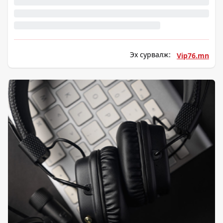
Эх сурвалж:
Vip76.mn