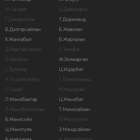
М
.
Ганхүлэг
Ц
.
Даваасүрэн
Г
.
Дамдинням
Т
.
Доржханд
Б
.
Дэлгэрсайхан
Б
.
Жавхлан
Х
.
Жангабыл
Б
.
Жаргалан
Д
.
Жаргалсайхан
С
.
Замира
Б
.
Заяабал
Ж
.
Золжаргал
С
.
Зулпхар
Ц
.
Идэрбат
Ч
.
Лодойсамбуу
Г
.
Лувсанжамц
С
.
Лүндэг
М
.
Мандхай
Л
.
Мөнхбаатар
Ц
.
Мөнхбат
Л
.
Мөнхбаясгалан
Т
.
Мөнхсайхан
Б
.
Мөнхсоёл
П
.
Мөнхтулга
Ц
.
Мөнхтуяа
З
.
Мэндсайхан
Б
.
Найдалаа
Н
.
Наранбаатар