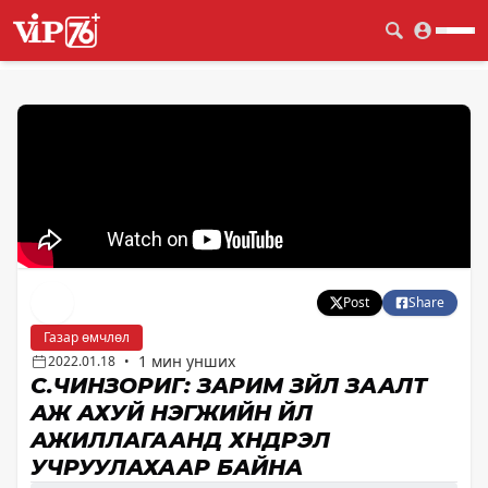
Post
Share
Газар өмчлөл
1 мин унших
2022.01.18
•
С.ЧИНЗОРИГ: ЗАРИМ ЗҮЙЛ ЗААЛТ
АЖ АХУЙ НЭГЖИЙН ҮЙЛ
АЖИЛЛАГААНД ХҮНДРЭЛ
УЧРУУЛАХААР БАЙНА