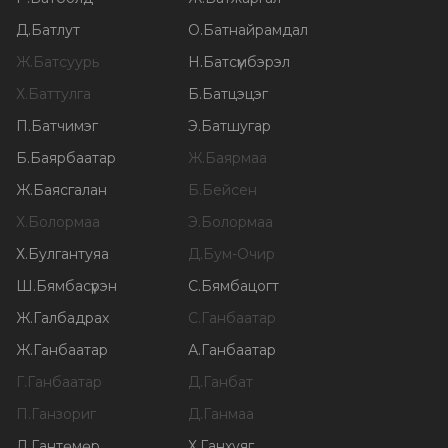
Д
.
Батлут
О
.
Батнайрамдал
Ж
.
Батсуурь
Н
.
Батсүмбэрэл
Х
.
Баттулга
Б
.
Батцэцэг
П
.
Батчимэг
Э
.
Батшугар
Б
.
Баярбаатар
Ж
.
Баярмаа
Ж
.
Баясгалан
Б
.
Бейсен
Х
.
Болормаа
Э
.
Болормаа
Х
.
Булгантуяа
Д
.
Бум-Очир
Ш
.
Бямбасүрэн
С
.
Бямбацогт
Ж
.
Галбадрах
С
.
Ганбаатар
Ж
.
Ганбаатар
А
.
Ганбаатар
Г
.
Ганбаатар
Д
.
Ганбат
П
.
Ганзориг
Д
.
Ганмаа
Л
.
Гантөмөр
Х
.
Ганхуяг