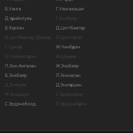
Б
.
Уянга
Г
.
Уянгахишиг
Д
.
Үүрийнтуяа
Г
.
Хосбаяр
Б
.
Хэрлэн
Д
.
Цогтбаатар
Д
.
Цогтбаатар (Даваа)
О
.
Цогтгэрэл
С
.
Цэнгүүн
Ж
.
Чинбүрэн
Б
.
Чойжилсүрэн
Ө
.
Шижир
Л
.
Энх-Амгалан
Ж
.
Энхбаяр
Б
.
Энхбаяр
Л
.
Энхнасан
Д
.
Энхтуяа
Д
.
Энхтүвшин
М
.
Энхцэцэг
С
.
Эрдэнэбат
С
.
Эрдэнэболд
Р
.
Эрдэнэбүрэн