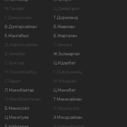
М
.
Ганхүлэг
Ц
.
Даваасүрэн
Г
.
Дамдинням
Т
.
Доржханд
Б
.
Дэлгэрсайхан
Б
.
Жавхлан
Х
.
Жангабыл
Б
.
Жаргалан
Д
.
Жаргалсайхан
С
.
Замира
Б
.
Заяабал
Ж
.
Золжаргал
С
.
Зулпхар
Ц
.
Идэрбат
Ч
.
Лодойсамбуу
Г
.
Лувсанжамц
С
.
Лүндэг
М
.
Мандхай
Л
.
Мөнхбаатар
Ц
.
Мөнхбат
Л
.
Мөнхбаясгалан
Т
.
Мөнхсайхан
Б
.
Мөнхсоёл
П
.
Мөнхтулга
Ц
.
Мөнхтуяа
З
.
Мэндсайхан
Б
.
Найдалаа
Н
.
Наранбаатар