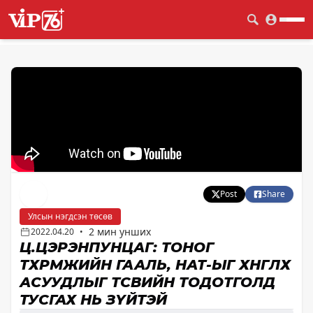
Post
Share
Улсын нэгдсэн төсөв
2 мин унших
2022.04.20
•
Ц.ЦЭРЭНПУНЦАГ: ТОНОГ
ТӨХӨӨРӨМЖИЙН ГААЛЬ, НӨАТ-ЫГ ХӨНГӨЛӨХ
АСУУДЛЫГ ТӨСВИЙН ТОДОТГОЛД
ТУСГАХ НЬ ЗҮЙТЭЙ