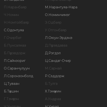
П
.
Наранбаяр
М
.
Нарантуяа-Нара
Ч
.
Номин
О
.
Номинчимэг
Н
.
Номтойбаяр
Э
.
Одбаяр
С
.
Одонтуяа
У
.
Отгонбаяр
Г
.
Очирбат
Л
.
Оюун-Эрдэнэ
Б
.
Пунсалмаа
Д
.
Пүрэвдаваа
Б
.
Пүрэвдорж
Д
.
Рэгдэл
П
.
Сайнзориг
Ц
.
Сандаг-Очир
О
.
Саранчулуун
М
.
Сарнай
Л
.
Соронзонболд
Р
.
Сэддорж
Ц
.
Туваан
Б
.
Тулга
Б
.
Түвшин
Х
.
Тэмүүжин
Г
.
Тэмүүлэн
А
.
Ундраа
Ч
.
Ундрам
Н
.
Учрал