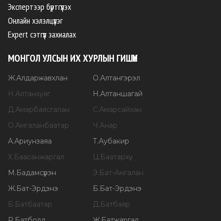
Экспертээр бүртгүүлэх
Онлайн хэлэлцүүлэг
Expert сэтгүүл захиалах
МОНГОЛ УЛСЫН ИХ ХУРЛЫН ГИШҮҮН
Ж
.
Алдаржавхлан
О
.
Алтангэрэл
Н
.
Алтанхуяг
Н
.
Алтаншагай
Д
.
Амарбаясгалан
С
.
Амарсайхан
О
.
Амгаланбаатар
Ч
.
Анар
А
.
Ариунзаяа
Т
.
Аубакир
Х
.
Баасанжаргал
Ц
.
Баатархүү
М
.
Бадамсүрэн
Э
.
Бат-Амгалан
Ж
.
Бат-Эрдэнэ
Б
.
Бат-Эрдэнэ
Б
.
Батбаатар
Д
.
Батбаяр
Р
.
Батболд
Ж
.
Батжаргал