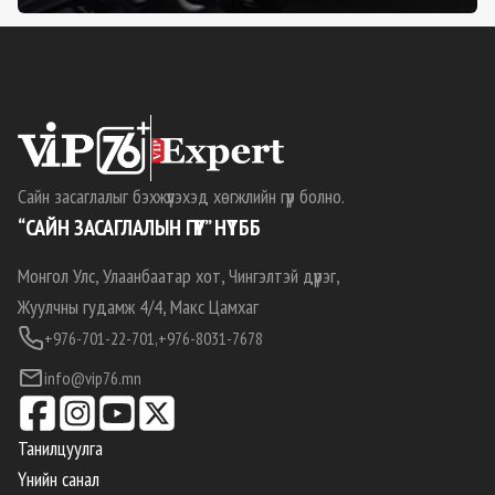
Сайн засаглалыг бэхжүүлэхэд хөгжлийн гүүр болно.
“САЙН ЗАСАГЛАЛЫН ГҮҮР” НҮТББ
Монгол Улс, Улаанбаатар хот, Чингэлтэй дүүрэг,
Жуулчны гудамж 4/4, Макс Цамхаг
+976-701-22-701,
+976-8031-7678
info@vip76.mn
Танилцуулга
Үнийн санал