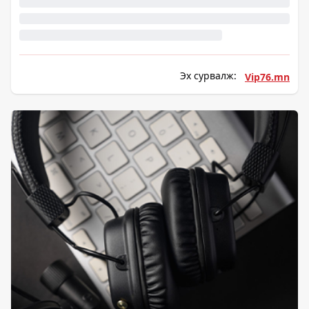
Эх сурвалж:
Vip76.mn