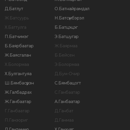
Д
.
Батлут
О
.
Батнайрамдал
Ж
.
Батсуурь
Н
.
Батсүмбэрэл
Х
.
Баттулга
Б
.
Батцэцэг
П
.
Батчимэг
Э
.
Батшугар
Б
.
Баярбаатар
Ж
.
Баярмаа
Ж
.
Баясгалан
Б
.
Бейсен
Х
.
Болормаа
Э
.
Болормаа
Х
.
Булгантуяа
Д
.
Бум-Очир
Ш
.
Бямбасүрэн
С
.
Бямбацогт
Ж
.
Галбадрах
С
.
Ганбаатар
Ж
.
Ганбаатар
А
.
Ганбаатар
Г
.
Ганбаатар
Д
.
Ганбат
П
.
Ганзориг
Д
.
Ганмаа
Л
.
Гантөмөр
Х
.
Ганхуяг