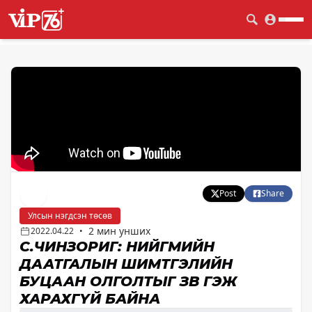
Post
Share
Улсын нэгдсэн төсөв
2 мин унших
2022.04.22
•
С.ЧИНЗОРИГ: НИЙГМИЙН
ДААТГАЛЫН ШИМТГЭЛИЙН
БУЦААН ОЛГОЛТЫГ ЗӨВ ГЭЖ
ХАРАХГҮЙ БАЙНА