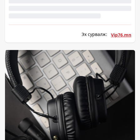
Эх сурвалж:
Vip76.mn