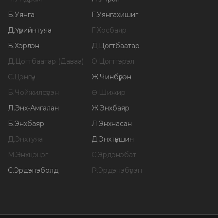
Б
.
Уянга
Г
.
Уянгахишиг
Д
.
Үүрийнтуяа
Г
.
Хосбаяр
Б
.
Хэрлэн
Д
.
Цогтбаатар
Д
.
Цогтбаатар (Даваа)
О
.
Цогтгэрэл
С
.
Цэнгүүн
Ж
.
Чинбүрэн
Б
.
Чойжилсүрэн
Ө
.
Шижир
Л
.
Энх-Амгалан
Ж
.
Энхбаяр
Б
.
Энхбаяр
Л
.
Энхнасан
Д
.
Энхтуяа
Д
.
Энхтүвшин
М
.
Энхцэцэг
С
.
Эрдэнэбат
С
.
Эрдэнэболд
Р
.
Эрдэнэбүрэн