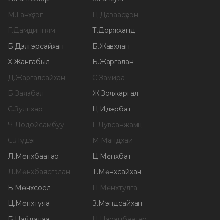
М
.
Ганхүлэг
Ц
.
Даваасүрэн
Г
.
Дамдинням
Т
.
Доржханд
Б
.
Дэлгэрсайхан
Б
.
Жавхлан
Х
.
Жангабыл
Б
.
Жаргалан
Д
.
Жаргалсайхан
С
.
Замира
Б
.
Заяабал
Ж
.
Золжаргал
С
.
Зулпхар
Ц
.
Идэрбат
Ч
.
Лодойсамбуу
Г
.
Лувсанжамц
С
.
Лүндэг
М
.
Мандхай
Л
.
Мөнхбаатар
Ц
.
Мөнхбат
Л
.
Мөнхбаясгалан
Т
.
Мөнхсайхан
Б
.
Мөнхсоёл
П
.
Мөнхтулга
Ц
.
Мөнхтуяа
З
.
Мэндсайхан
Б
.
Найдалаа
Н
.
Наранбаатар