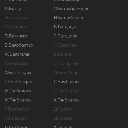
Д
.
Батлут
О
.
Батнайрамдал
Ж
.
Батсуурь
Н
.
Батсүмбэрэл
Х
.
Баттулга
Б
.
Батцэцэг
П
.
Батчимэг
Э
.
Батшугар
Б
.
Баярбаатар
Ж
.
Баярмаа
Ж
.
Баясгалан
Б
.
Бейсен
Х
.
Болормаа
Э
.
Болормаа
Х
.
Булгантуяа
Д
.
Бум-Очир
Ш
.
Бямбасүрэн
С
.
Бямбацогт
Ж
.
Галбадрах
С
.
Ганбаатар
Ж
.
Ганбаатар
А
.
Ганбаатар
Г
.
Ганбаатар
Д
.
Ганбат
П
.
Ганзориг
Д
.
Ганмаа
Л
.
Гантөмөр
Х
.
Ганхуяг