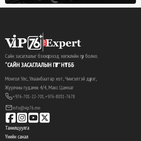
Сайн засаглалыг бэхжүүлэхэд хөгжлийн гүүр болно.
“САЙН ЗАСАГЛАЛЫН ГҮҮР” НҮТББ
Монгол Улс, Улаанбаатар хот, Чингэлтэй дүүрэг,
Жуулчны гудамж 4/4, Макс Цамхаг
+976-701-22-701,
+976-8031-7678
info@vip76.mn
Танилцуулга
Үнийн санал