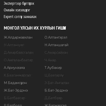
Экспертээр бүртгүүлэх
Онлайн хэлэлцүүлэг
Expert сэтгүүл захиалах
МОНГОЛ УЛСЫН ИХ ХУРЛЫН ГИШҮҮН
Ж
.
Алдаржавхлан
О
.
Алтангэрэл
Н
.
Алтанхуяг
Н
.
Алтаншагай
Д
.
Амарбаясгалан
С
.
Амарсайхан
О
.
Амгаланбаатар
Ч
.
Анар
А
.
Ариунзаяа
Т
.
Аубакир
Х
.
Баасанжаргал
Ц
.
Баатархүү
М
.
Бадамсүрэн
Э
.
Бат-Амгалан
Ж
.
Бат-Эрдэнэ
Б
.
Бат-Эрдэнэ
Б
.
Батбаатар
Д
.
Батбаяр
Р
.
Батболд
Ж
.
Батжаргал