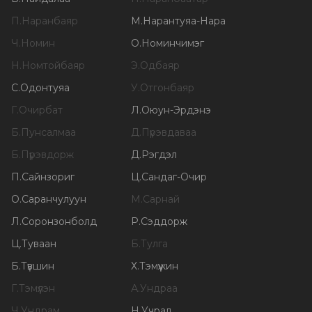
П
.
Наранбаяр
М
.
Нарантуяа-Нара
Ч
.
Номин
О
.
Номинчимэг
Н
.
Номтойбаяр
Э
.
Одбаяр
С
.
Одонтуяа
У
.
Отгонбаяр
Г
.
Очирбат
Л
.
Оюун-Эрдэнэ
Б
.
Пунсалмаа
Д
.
Пүрэвдаваа
Б
.
Пүрэвдорж
Д
.
Рэгдэл
П
.
Сайнзориг
Ц
.
Сандаг-Очир
О
.
Саранчулуун
М
.
Сарнай
Л
.
Соронзонболд
Р
.
Сэддорж
Ц
.
Туваан
Б
.
Тулга
Б
.
Түвшин
Х
.
Тэмүүжин
Г
.
Тэмүүлэн
А
.
Ундраа
Ч
.
Ундрам
Н
.
Учрал