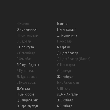
Ч
.
Номин
Б
.
Уянга
О
.
Номинчимэг
Г
.
Уянгахишиг
Н
.
Номтойбаяр
Д
.
Үүрийнтуяа
Э
.
Одбаяр
Г
.
Хосбаяр
С
.
Одонтуяа
Б
.
Хэрлэн
У
.
Отгонбаяр
Д
.
Цогтбаатар
Г
.
Очирбат
Д
.
Цогтбаатар (Даваа)
Л
.
Оюун-Эрдэнэ
О
.
Цогтгэрэл
Б
.
Пунсалмаа
С
.
Цэнгүүн
Д
.
Пүрэвдаваа
Ж
.
Чинбүрэн
Б
.
Пүрэвдорж
Б
.
Чойжилсүрэн
Д
.
Рэгдэл
Ө
.
Шижир
П
.
Сайнзориг
Л
.
Энх-Амгалан
Ц
.
Сандаг-Очир
Ж
.
Энхбаяр
О
.
Саранчулуун
Б
.
Энхбаяр