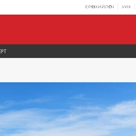
ЕРӨНХИЙЛӨГЧ
УИХ
ЕРТ