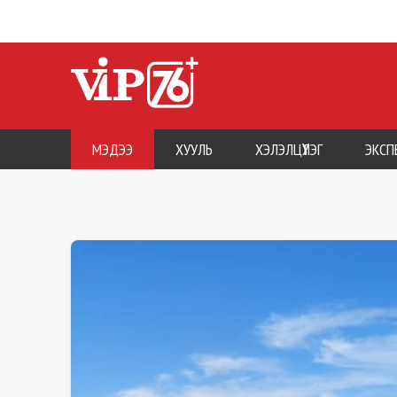
МЭДЭЭ
ХУУЛЬ
ХЭЛЭЛЦҮҮЛЭГ
ЭКСП