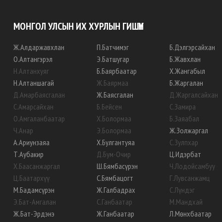
МОНГОЛ УЛСЫН ИХ ХУРЛЫН ГИШҮҮН
Ж
.
Алдаржавхлан
П
.
Батчимэг
Б
.
Дэлгэрсайхан
О
.
Алтангэрэл
Э
.
Батшугар
Б
.
Жавхлан
Н
.
Алтанхуяг
Б
.
Баярбаатар
Х
.
Жангабыл
Н
.
Алтаншагай
Ж
.
Баярмаа
Б
.
Жаргалан
Д
.
Амарбаясгалан
Ж
.
Баясгалан
Д
.
Жаргалсайхан
С
.
Амарсайхан
Б
.
Бейсен
С
.
Замира
О
.
Амгаланбаатар
Х
.
Болормаа
Б
.
Заяабал
Ч
.
Анар
Э
.
Болормаа
Ж
.
Золжаргал
А
.
Ариунзаяа
Х
.
Булгантуяа
С
.
Зулпхар
Т
.
Аубакир
Д
.
Бум-Очир
Ц
.
Идэрбат
Х
.
Баасанжаргал
Ш
.
Бямбасүрэн
Ч
.
Лодойсамбуу
Ц
.
Баатархүү
С
.
Бямбацогт
Г
.
Лувсанжамц
М
.
Бадамсүрэн
Ж
.
Галбадрах
С
.
Лүндэг
Э
.
Бат-Амгалан
С
.
Ганбаатар
М
.
Мандхай
Ж
.
Бат-Эрдэнэ
Ж
.
Ганбаатар
Л
.
Мөнхбаатар