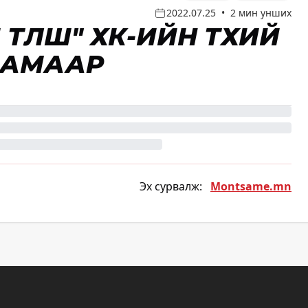
2022.07.25
•
2 мин унших
ТҮЛШ" ХК-ИЙН ТҮҮХИЙ
ЗАМААР
Эх сурвалж:
Montsame.mn