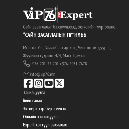
Сайн засаглалыг бэхжүүлэхэд хөгжлийн гүүр болно.
“САЙН ЗАСАГЛАЛЫН ГҮҮР” НҮТББ
Монгол Улс, Улаанбаатар хот, Чингэлтэй дүүрэг,
Жуулчны гудамж 4/4, Макс Цамхаг
+976-701-22-701,
+976-8031-7678
info@vip76.mn
Танилцуулга
Үнийн санал
Экспертээр бүртгүүлэх
Онлайн хэлэлцүүлэг
Expert сэтгүүл захиалах