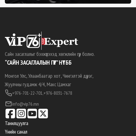
Сайн засаглалыг бэхжүүлэхэд хөгжлийн гүүр болно.
“САЙН ЗАСАГЛАЛЫН ГҮҮР” НҮТББ
Монгол Улс, Улаанбаатар хот, Чингэлтэй дүүрэг,
Жуулчны гудамж 4/4, Макс Цамхаг
+976-701-22-701,
+976-8031-7678
info@vip76.mn
Танилцуулга
Үнийн санал