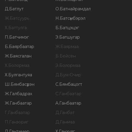
Д
.
Батлут
О
.
Батнайрамдал
Ж
.
Батсуурь
Н
.
Батсүмбэрэл
Х
.
Баттулга
Б
.
Батцэцэг
П
.
Батчимэг
Э
.
Батшугар
Б
.
Баярбаатар
Ж
.
Баярмаа
Ж
.
Баясгалан
Б
.
Бейсен
Х
.
Болормаа
Э
.
Болормаа
Х
.
Булгантуяа
Д
.
Бум-Очир
Ш
.
Бямбасүрэн
С
.
Бямбацогт
Ж
.
Галбадрах
С
.
Ганбаатар
Ж
.
Ганбаатар
А
.
Ганбаатар
Г
.
Ганбаатар
Д
.
Ганбат
П
.
Ганзориг
Д
.
Ганмаа
Л
.
Гантөмөр
Х
.
Ганхуяг