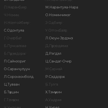
П
.
Наранбаяр
М
.
Нарантуяа-Нара
Ч
.
Номин
О
.
Номинчимэг
Н
.
Номтойбаяр
Э
.
Одбаяр
С
.
Одонтуяа
У
.
Отгонбаяр
Г
.
Очирбат
Л
.
Оюун-Эрдэнэ
Б
.
Пунсалмаа
Д
.
Пүрэвдаваа
Б
.
Пүрэвдорж
Д
.
Рэгдэл
П
.
Сайнзориг
Ц
.
Сандаг-Очир
О
.
Саранчулуун
М
.
Сарнай
Л
.
Соронзонболд
Р
.
Сэддорж
Ц
.
Туваан
Б
.
Тулга
Б
.
Түвшин
Х
.
Тэмүүжин
Г
.
Тэмүүлэн
А
.
Ундраа
Ч
.
Ундрам
Н
.
Учрал