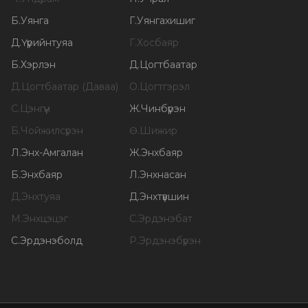
Б
.
Уянга
Г
.
Уянгахишиг
Д
.
Үүрийнтуяа
Г
.
Хосбаяр
Б
.
Хэрлэн
Д
.
Цогтбаатар
Д
.
Цогтбаатар (Даваа)
О
.
Цогтгэрэл
С
.
Цэнгүүн
Ж
.
Чинбүрэн
Б
.
Чойжилсүрэн
Ө
.
Шижир
Л
.
Энх-Амгалан
Ж
.
Энхбаяр
Б
.
Энхбаяр
Л
.
Энхнасан
Д
.
Энхтуяа
Д
.
Энхтүвшин
М
.
Энхцэцэг
С
.
Эрдэнэбат
С
.
Эрдэнэболд
Р
.
Эрдэнэбүрэн