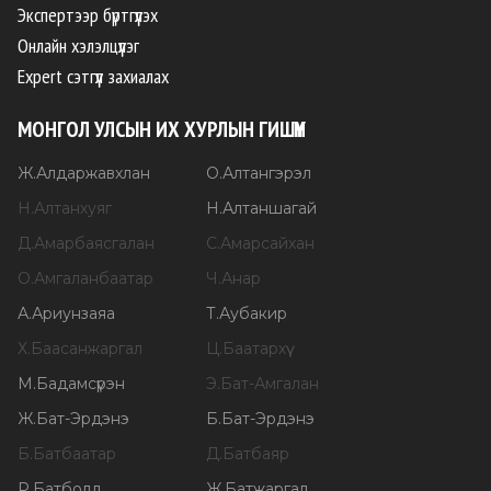
Экспертээр бүртгүүлэх
Онлайн хэлэлцүүлэг
Expert сэтгүүл захиалах
МОНГОЛ УЛСЫН ИХ ХУРЛЫН ГИШҮҮН
Ж
.
Алдаржавхлан
О
.
Алтангэрэл
Н
.
Алтанхуяг
Н
.
Алтаншагай
Д
.
Амарбаясгалан
С
.
Амарсайхан
О
.
Амгаланбаатар
Ч
.
Анар
А
.
Ариунзаяа
Т
.
Аубакир
Х
.
Баасанжаргал
Ц
.
Баатархүү
М
.
Бадамсүрэн
Э
.
Бат-Амгалан
Ж
.
Бат-Эрдэнэ
Б
.
Бат-Эрдэнэ
Б
.
Батбаатар
Д
.
Батбаяр
Р
.
Батболд
Ж
.
Батжаргал