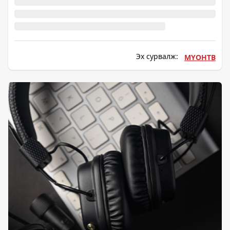
Эх сурвалж:
МҮОНТВ