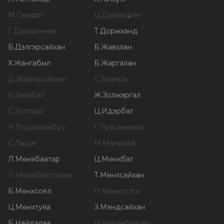
М
.
Ганхүлэг
Ц
.
Даваасүрэн
Г
.
Дамдинням
Т
.
Доржханд
Б
.
Дэлгэрсайхан
Б
.
Жавхлан
Х
.
Жангабыл
Б
.
Жаргалан
Д
.
Жаргалсайхан
С
.
Замира
Б
.
Заяабал
Ж
.
Золжаргал
С
.
Зулпхар
Ц
.
Идэрбат
Ч
.
Лодойсамбуу
Г
.
Лувсанжамц
С
.
Лүндэг
М
.
Мандхай
Л
.
Мөнхбаатар
Ц
.
Мөнхбат
Л
.
Мөнхбаясгалан
Т
.
Мөнхсайхан
Б
.
Мөнхсоёл
П
.
Мөнхтулга
Ц
.
Мөнхтуяа
З
.
Мэндсайхан
Б
.
Найдалаа
Н
.
Наранбаатар