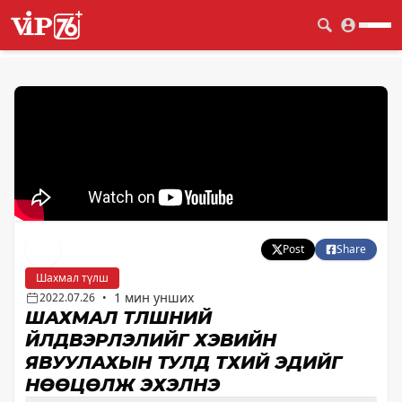
Post
Share
Шахмал түлш
1 мин унших
2022.07.26
•
ШАХМАЛ ТҮЛШНИЙ
ҮЙЛДВЭРЛЭЛИЙГ ХЭВИЙН
ЯВУУЛАХЫН ТУЛД ТҮҮХИЙ ЭДИЙГ
НӨӨЦӨЛЖ ЭХЭЛНЭ