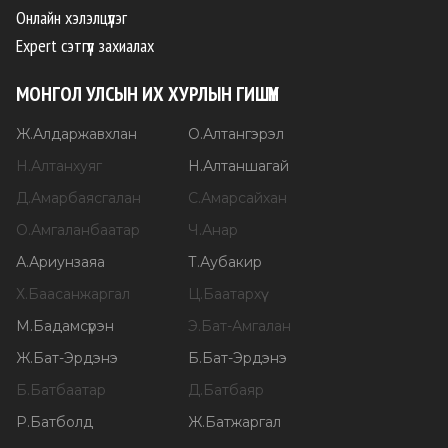
Онлайн хэлэлцүүлэг
Expert сэтгүүл захиалах
МОНГОЛ УЛСЫН ИХ ХУРЛЫН ГИШҮҮН
Ж
.
Алдаржавхлан
О
.
Алтангэрэл
Н
.
Алтанхуяг
Н
.
Алтаншагай
Д
.
Амарбаясгалан
С
.
Амарсайхан
О
.
Амгаланбаатар
Ч
.
Анар
А
.
Ариунзаяа
Т
.
Аубакир
Х
.
Баасанжаргал
Ц
.
Баатархүү
М
.
Бадамсүрэн
Э
.
Бат-Амгалан
Ж
.
Бат-Эрдэнэ
Б
.
Бат-Эрдэнэ
Б
.
Батбаатар
Д
.
Батбаяр
Р
.
Батболд
Ж
.
Батжаргал