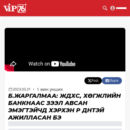
Post
Share
1 мин унших
2023.03.31
•
Б.ЖАРГАЛМАА: ЖДҮХС, ХӨГЖЛИЙН
БАНКНААС ЗЭЭЛ АВСАН
ЭМЭГТЭЙЧҮҮД ХЭРХЭН ҮР ДҮНТЭЙ
АЖИЛЛАСАН БЭ