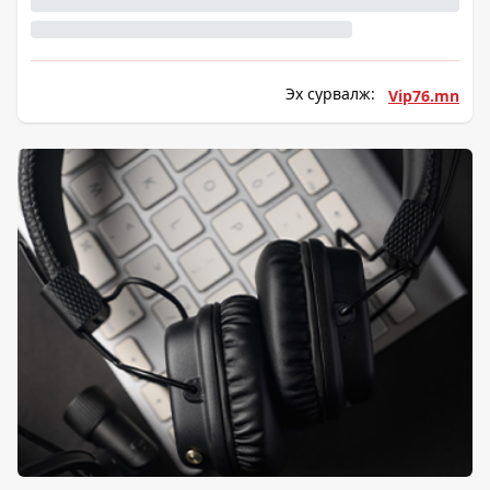
Эх сурвалж:
Vip76.mn