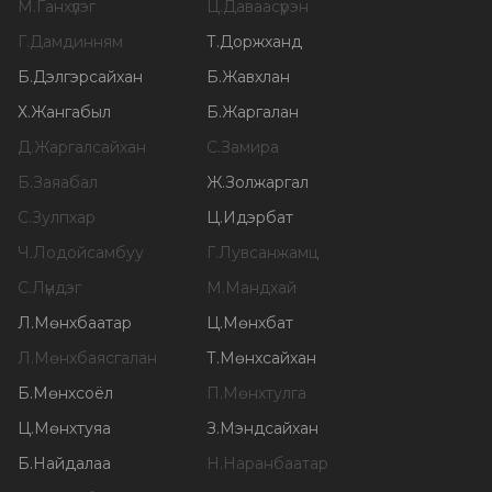
М
.
Ганхүлэг
Ц
.
Даваасүрэн
Г
.
Дамдинням
Т
.
Доржханд
Б
.
Дэлгэрсайхан
Б
.
Жавхлан
Х
.
Жангабыл
Б
.
Жаргалан
Д
.
Жаргалсайхан
С
.
Замира
Б
.
Заяабал
Ж
.
Золжаргал
С
.
Зулпхар
Ц
.
Идэрбат
Ч
.
Лодойсамбуу
Г
.
Лувсанжамц
С
.
Лүндэг
М
.
Мандхай
Л
.
Мөнхбаатар
Ц
.
Мөнхбат
Л
.
Мөнхбаясгалан
Т
.
Мөнхсайхан
Б
.
Мөнхсоёл
П
.
Мөнхтулга
Ц
.
Мөнхтуяа
З
.
Мэндсайхан
Б
.
Найдалаа
Н
.
Наранбаатар