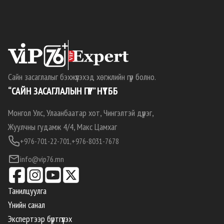
Сайн засаглалыг бэхжүүлэхэд хөгжлийн гүүр болно.
“САЙН ЗАСАГЛАЛЫН ГҮҮР” НҮТББ
Монгол Улс, Улаанбаатар хот, Чингэлтэй дүүрэг,
Жуулчны гудамж 4/4, Макс Цамхаг
+976-701-22-701,
+976-8031-7678
info@vip76.mn
Танилцуулга
Үнийн санал
Экспертээр бүртгүүлэх