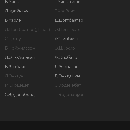
Б
.
Уянга
Г
.
Уянгахишиг
Д
.
Үүрийнтуяа
Г
.
Хосбаяр
Б
.
Хэрлэн
Д
.
Цогтбаатар
Д
.
Цогтбаатар (Даваа)
О
.
Цогтгэрэл
С
.
Цэнгүүн
Ж
.
Чинбүрэн
Б
.
Чойжилсүрэн
Ө
.
Шижир
Л
.
Энх-Амгалан
Ж
.
Энхбаяр
Б
.
Энхбаяр
Л
.
Энхнасан
Д
.
Энхтуяа
Д
.
Энхтүвшин
М
.
Энхцэцэг
С
.
Эрдэнэбат
С
.
Эрдэнэболд
Р
.
Эрдэнэбүрэн