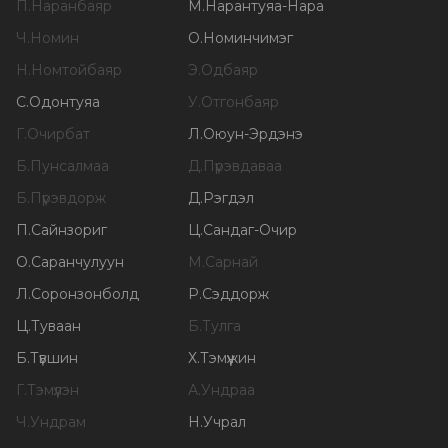
П
.
Наранбаяр
М
.
Нарантуяа-Нара
Ч
.
Номин
О
.
Номинчимэг
Н
.
Номтойбаяр
Э
.
Одбаяр
С
.
Одонтуяа
У
.
Отгонбаяр
Г
.
Очирбат
Л
.
Оюун-Эрдэнэ
Б
.
Пунсалмаа
Д
.
Пүрэвдаваа
Б
.
Пүрэвдорж
Д
.
Рэгдэл
П
.
Сайнзориг
Ц
.
Сандаг-Очир
О
.
Саранчулуун
М
.
Сарнай
Л
.
Соронзонболд
Р
.
Сэддорж
Ц
.
Туваан
Б
.
Тулга
Б
.
Түвшин
Х
.
Тэмүүжин
Г
.
Тэмүүлэн
А
.
Ундраа
Ч
.
Ундрам
Н
.
Учрал