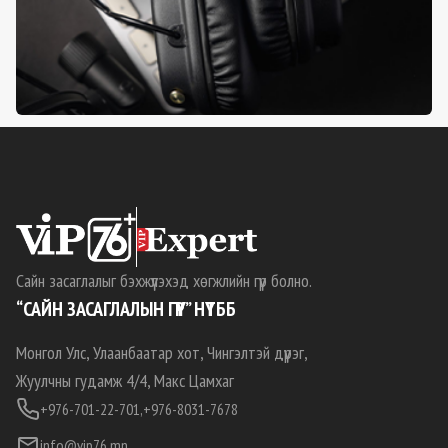
Сайн засаглалыг бэхжүүлэхэд хөгжлийн гүүр болно.
“САЙН ЗАСАГЛАЛЫН ГҮҮР” НҮТББ
Монгол Улс, Улаанбаатар хот, Чингэлтэй дүүрэг,
Жуулчны гудамж 4/4, Макс Цамхаг
+976-701-22-701,
+976-8031-7678
info@vip76.mn