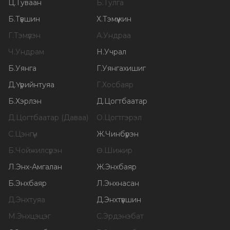
Ц
.
Туваан
Б
.
Тулга
Б
.
Түвшин
Х
.
Тэмүүжин
Г
.
Тэмүүлэн
А
.
Ундраа
Ч
.
Ундрам
Н
.
Учрал
Б
.
Уянга
Г
.
Уянгахишиг
Д
.
Үүрийнтуяа
Г
.
Хосбаяр
Б
.
Хэрлэн
Д
.
Цогтбаатар
Д
.
Цогтбаатар (Даваа)
О
.
Цогтгэрэл
С
.
Цэнгүүн
Ж
.
Чинбүрэн
Б
.
Чойжилсүрэн
Ө
.
Шижир
Л
.
Энх-Амгалан
Ж
.
Энхбаяр
Б
.
Энхбаяр
Л
.
Энхнасан
Д
.
Энхтуяа
Д
.
Энхтүвшин
М
.
Энхцэцэг
С
.
Эрдэнэбат