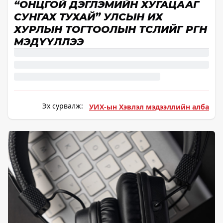
“ОНЦГОЙ ДЭГЛЭМИЙН ХУГАЦААГ
СУНГАХ ТУХАЙ” УЛСЫН ИХ
ХУРЛЫН ТОГТООЛЫН ТӨСЛИЙГ ӨРГӨН
МЭДҮҮЛЛЭЭ
Эх сурвалж:
УИХ-ын Хэвлэл мэдээллийн алба