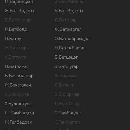
М
.
Бадамсүрэн
Э
.
Бат-Амгалан
Ж
.
Бат-Эрдэнэ
Б
.
Бат-Эрдэнэ
Б
.
Батбаатар
Д
.
Батбаяр
Р
.
Батболд
Ж
.
Батжаргал
Д
.
Батлут
О
.
Батнайрамдал
Ж
.
Батсуурь
Н
.
Батсүмбэрэл
Х
.
Баттулга
Б
.
Батцэцэг
П
.
Батчимэг
Э
.
Батшугар
Б
.
Баярбаатар
Ж
.
Баярмаа
Ж
.
Баясгалан
Б
.
Бейсен
Х
.
Болормаа
Э
.
Болормаа
Х
.
Булгантуяа
Д
.
Бум-Очир
Ш
.
Бямбасүрэн
С
.
Бямбацогт
Ж
.
Галбадрах
С
.
Ганбаатар