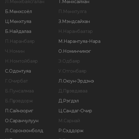
Л
.
Мөнхбаясгалан
Т
.
Мөнхсайхан
Б
.
Мөнхсоёл
П
.
Мөнхтулга
Ц
.
Мөнхтуяа
З
.
Мэндсайхан
Б
.
Найдалаа
Н
.
Наранбаатар
П
.
Наранбаяр
М
.
Нарантуяа-Нара
Ч
.
Номин
О
.
Номинчимэг
Н
.
Номтойбаяр
Э
.
Одбаяр
С
.
Одонтуяа
У
.
Отгонбаяр
Г
.
Очирбат
Л
.
Оюун-Эрдэнэ
Б
.
Пунсалмаа
Д
.
Пүрэвдаваа
Б
.
Пүрэвдорж
Д
.
Рэгдэл
П
.
Сайнзориг
Ц
.
Сандаг-Очир
О
.
Саранчулуун
М
.
Сарнай
Л
.
Соронзонболд
Р
.
Сэддорж