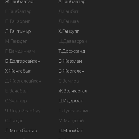
Ж
.
Ганбаатар
А
.
Ганбаатар
Г
.
Ганбаатар
Д
.
Ганбат
П
.
Ганзориг
Д
.
Ганмаа
Л
.
Гантөмөр
Х
.
Ганхуяг
М
.
Ганхүлэг
Ц
.
Даваасүрэн
Г
.
Дамдинням
Т
.
Доржханд
Б
.
Дэлгэрсайхан
Б
.
Жавхлан
Х
.
Жангабыл
Б
.
Жаргалан
Д
.
Жаргалсайхан
С
.
Замира
Б
.
Заяабал
Ж
.
Золжаргал
С
.
Зулпхар
Ц
.
Идэрбат
Ч
.
Лодойсамбуу
Г
.
Лувсанжамц
С
.
Лүндэг
М
.
Мандхай
Л
.
Мөнхбаатар
Ц
.
Мөнхбат