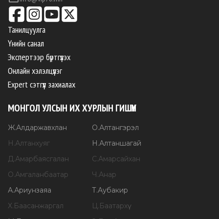
Танилцуулга
Үнийн санал
Экспертээр бүртгүүлэх
Онлайн хэлэлцүүлэг
Expert сэтгүүл захиалах
МОНГОЛ УЛСЫН ИХ ХУРЛЫН ГИШҮҮН
Ж
.
Алдаржавхлан
О
.
Алтангэрэл
Н
.
Алтанхуяг
Н
.
Алтаншагай
Д
.
Амарбаясгалан
С
.
Амарсайхан
О
.
Амгаланбаатар
Ч
.
Анар
А
.
Ариунзаяа
Т
.
Аубакир
Х
.
Баасанжаргал
Ц
.
Баатархүү