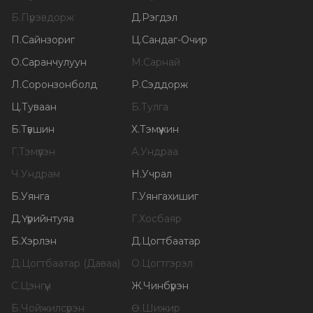
Б
.
Пүрэвдорж
Д
.
Рэгдэл
П
.
Сайнзориг
Ц
.
Сандаг-Очир
О
.
Саранчулуун
М
.
Сарнай
Л
.
Соронзонболд
Р
.
Сэддорж
Ц
.
Туваан
Б
.
Тулга
Б
.
Түвшин
Х
.
Тэмүүжин
Г
.
Тэмүүлэн
А
.
Ундраа
Ч
.
Ундрам
Н
.
Учрал
Б
.
Уянга
Г
.
Уянгахишиг
Д
.
Үүрийнтуяа
Г
.
Хосбаяр
Б
.
Хэрлэн
Д
.
Цогтбаатар
Д
.
Цогтбаатар (Даваа)
О
.
Цогтгэрэл
С
.
Цэнгүүн
Ж
.
Чинбүрэн
Б
.
Чойжилсүрэн
Ө
.
Шижир