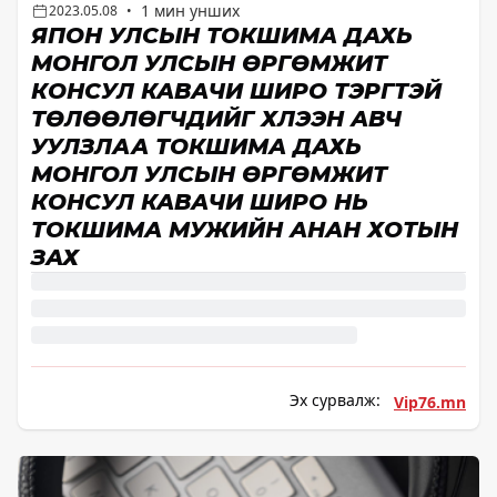
1 мин унших
2023.05.08
•
ЯПОН УЛСЫН ТОКҮШИМА ДАХЬ
МОНГОЛ УЛСЫН ӨРГӨМЖИТ
КОНСУЛ КАВАҮЧИ ШИРО ТЭРГҮҮТЭЙ
ТӨЛӨӨЛӨГЧДИЙГ ХҮЛЭЭН АВЧ
УУЛЗЛАА ТОКҮШИМА ДАХЬ
МОНГОЛ УЛСЫН ӨРГӨМЖИТ
КОНСУЛ КАВАҮЧИ ШИРО НЬ
ТОКҮШИМА МУЖИЙН АНАН ХОТЫН
ЗАХ
Эх сурвалж:
Vip76.mn