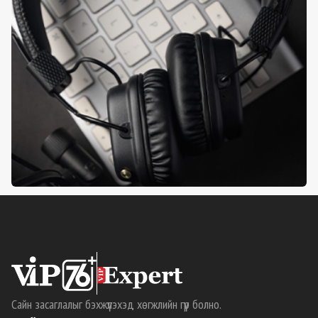
Сайн засаглалыг бэхжүүлэхэд хөгжлийн гүүр болно.