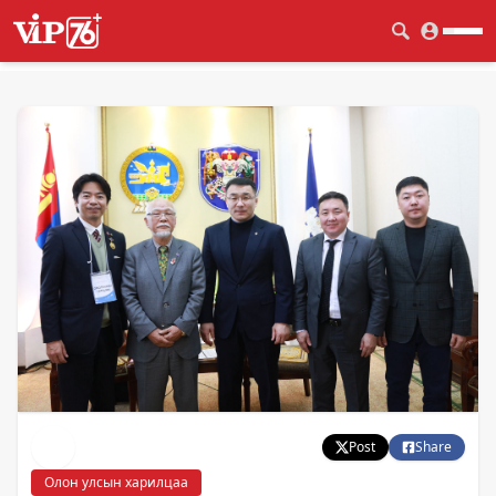
Post
Share
Олон улсын харилцаа