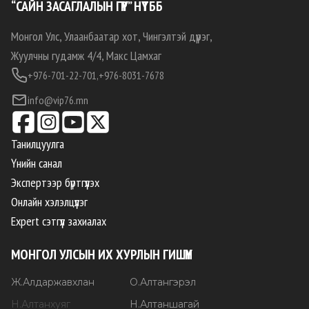
“САЙН ЗАСАГЛАЛЫН ГҮҮР” НҮТББ
Монгол Улс, Улаанбаатар хот, Чингэлтэй дүүрэг,
Жуулчны гудамж 4/4, Макс Цамхаг
+976-701-22-701,
+976-8031-7678
info@vip76.mn
Танилцуулга
Үнийн санал
Экспертээр бүртгүүлэх
Онлайн хэлэлцүүлэг
Expert сэтгүүл захиалах
МОНГОЛ УЛСЫН ИХ ХУРЛЫН ГИШҮҮН
Ж
.
Алдаржавхлан
О
.
Алтангэрэл
Н
.
Алтанхуяг
Н
.
Алтаншагай