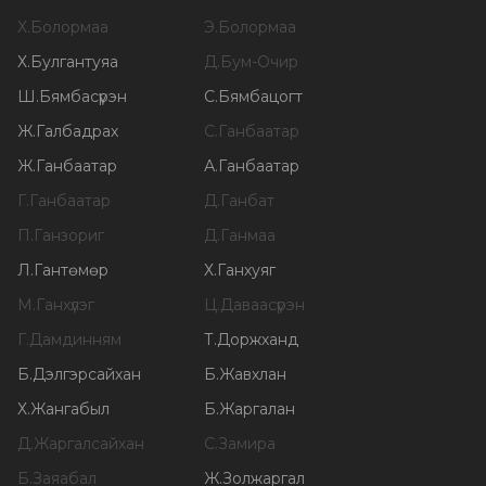
Х
.
Болормаа
Э
.
Болормаа
Х
.
Булгантуяа
Д
.
Бум-Очир
Ш
.
Бямбасүрэн
С
.
Бямбацогт
Ж
.
Галбадрах
С
.
Ганбаатар
Ж
.
Ганбаатар
А
.
Ганбаатар
Г
.
Ганбаатар
Д
.
Ганбат
П
.
Ганзориг
Д
.
Ганмаа
Л
.
Гантөмөр
Х
.
Ганхуяг
М
.
Ганхүлэг
Ц
.
Даваасүрэн
Г
.
Дамдинням
Т
.
Доржханд
Б
.
Дэлгэрсайхан
Б
.
Жавхлан
Х
.
Жангабыл
Б
.
Жаргалан
Д
.
Жаргалсайхан
С
.
Замира
Б
.
Заяабал
Ж
.
Золжаргал