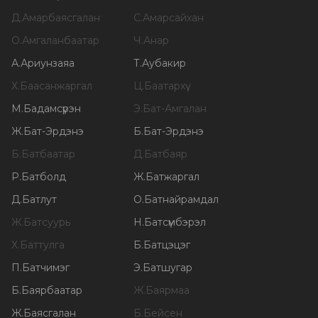
Д
.
Амарбаясгалан
С
.
Амарсайхан
О
.
Амгаланбаатар
Ч
.
Анар
А
.
Ариунзаяа
Т
.
Аубакир
Х
.
Баасанжаргал
Ц
.
Баатархүү
М
.
Бадамсүрэн
Э
.
Бат-Амгалан
Ж
.
Бат-Эрдэнэ
Б
.
Бат-Эрдэнэ
Б
.
Батбаатар
Д
.
Батбаяр
Р
.
Батболд
Ж
.
Батжаргал
Д
.
Батлут
О
.
Батнайрамдал
Ж
.
Батсуурь
Н
.
Батсүмбэрэл
Х
.
Баттулга
Б
.
Батцэцэг
П
.
Батчимэг
Э
.
Батшугар
Б
.
Баярбаатар
Ж
.
Баярмаа
Ж
.
Баясгалан
Б
.
Бейсен