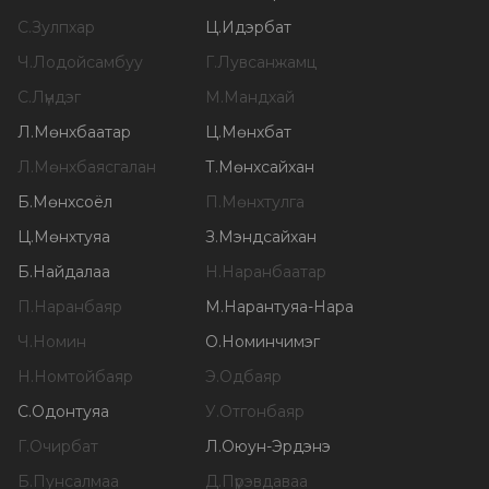
С
.
Зулпхар
Ц
.
Идэрбат
Ч
.
Лодойсамбуу
Г
.
Лувсанжамц
С
.
Лүндэг
М
.
Мандхай
Л
.
Мөнхбаатар
Ц
.
Мөнхбат
Л
.
Мөнхбаясгалан
Т
.
Мөнхсайхан
Б
.
Мөнхсоёл
П
.
Мөнхтулга
Ц
.
Мөнхтуяа
З
.
Мэндсайхан
Б
.
Найдалаа
Н
.
Наранбаатар
П
.
Наранбаяр
М
.
Нарантуяа-Нара
Ч
.
Номин
О
.
Номинчимэг
Н
.
Номтойбаяр
Э
.
Одбаяр
С
.
Одонтуяа
У
.
Отгонбаяр
Г
.
Очирбат
Л
.
Оюун-Эрдэнэ
Б
.
Пунсалмаа
Д
.
Пүрэвдаваа