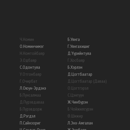
Ч
.
Номин
Б
.
Уянга
О
.
Номинчимэг
Г
.
Уянгахишиг
Н
.
Номтойбаяр
Д
.
Үүрийнтуяа
Э
.
Одбаяр
Г
.
Хосбаяр
С
.
Одонтуяа
Б
.
Хэрлэн
У
.
Отгонбаяр
Д
.
Цогтбаатар
Г
.
Очирбат
Д
.
Цогтбаатар (Даваа)
Л
.
Оюун-Эрдэнэ
О
.
Цогтгэрэл
Б
.
Пунсалмаа
С
.
Цэнгүүн
Д
.
Пүрэвдаваа
Ж
.
Чинбүрэн
Б
.
Пүрэвдорж
Б
.
Чойжилсүрэн
Д
.
Рэгдэл
Ө
.
Шижир
П
.
Сайнзориг
Л
.
Энх-Амгалан
Ц
.
Сандаг-Очир
Ж
.
Энхбаяр