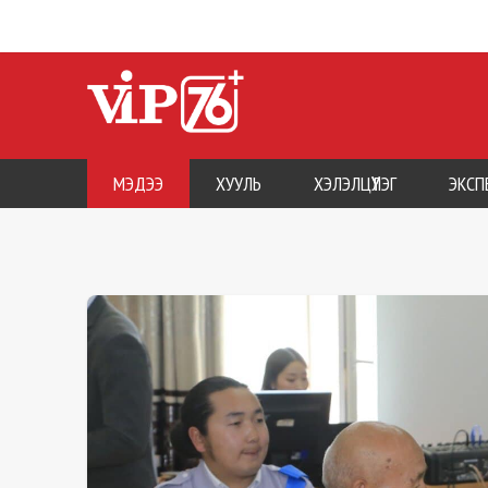
МЭДЭЭ
ХУУЛЬ
ХЭЛЭЛЦҮҮЛЭГ
ЭКСП