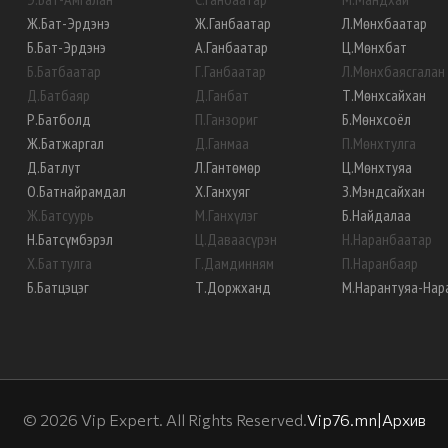
Ж
.
Бат-Эрдэнэ
Ж
.
Ганбаатар
Л
.
Мөнхбаатар
Б
.
Бат-Эрдэнэ
А
.
Ганбаатар
Ц
.
Мөнхбат
Б
.
Батбаатар
Г
.
Ганбаатар
Л
.
Мөнхбаясгалан
Д
.
Батбаяр
Д
.
Ганбат
Т
.
Мөнхсайхан
Р
.
Батболд
П
.
Ганзориг
Б
.
Мөнхсоёл
Ж
.
Батжаргал
Д
.
Ганмаа
П
.
Мөнхтулга
Д
.
Батлут
Л
.
Гантөмөр
Ц
.
Мөнхтуяа
О
.
Батнайрамдал
Х
.
Ганхуяг
З
.
Мэндсайхан
Ж
.
Батсуурь
М
.
Ганхүлэг
Б
.
Найдалаа
Н
.
Батсүмбэрэл
Ц
.
Даваасүрэн
Н
.
Наранбаатар
Х
.
Баттулга
Г
.
Дамдинням
П
.
Наранбаяр
Б
.
Батцэцэг
Т
.
Доржханд
М
.
Нарантуяа-Нар
©
2026
Vip Expert. All Rights Reserved.
Vip76.mn
|
Архив