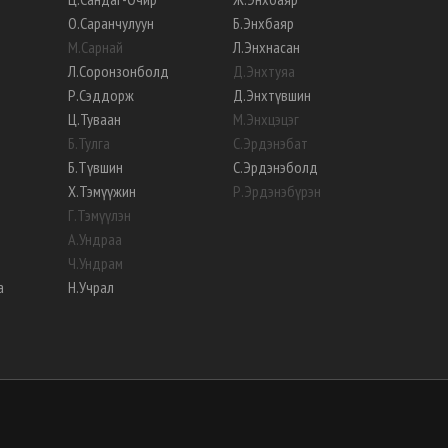
О
.
Саранчулуун
Б
.
Энхбаяр
М
.
Сарнай
Л
.
Энхнасан
Л
.
Соронзонболд
Д
.
Энхтуяа
Р
.
Сэддорж
Д
.
Энхтүвшин
Ц
.
Туваан
М
.
Энхцэцэг
Б
.
Тулга
С
.
Эрдэнэбат
Б
.
Түвшин
С
.
Эрдэнэболд
Х
.
Тэмүүжин
Р
.
Эрдэнэбүрэн
Г
.
Тэмүүлэн
А
.
Ундраа
Ч
.
Ундрам
а
Н
.
Учрал