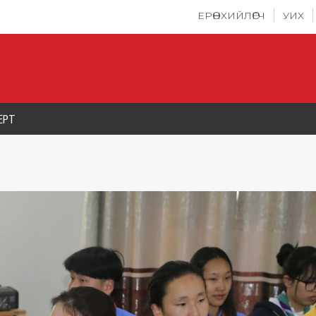
ЕРӨНХИЙЛӨГЧ
УИХ
ЕРТ