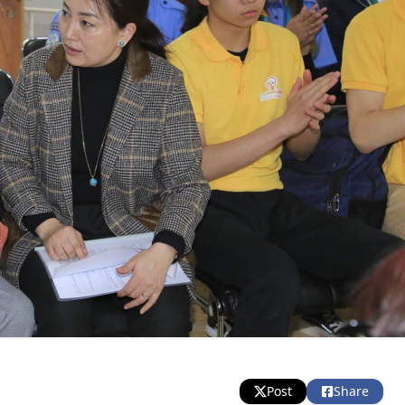
Post
Share