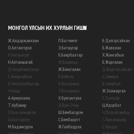
МОНГОЛ УЛСЫН ИХ ХУРЛЫН ГИШҮҮН
Ж
.
Алдаржавхлан
П
.
Батчимэг
Б
.
Дэлгэрсайхан
О
.
Алтангэрэл
Э
.
Батшугар
Б
.
Жавхлан
Н
.
Алтанхуяг
Б
.
Баярбаатар
Х
.
Жангабыл
Н
.
Алтаншагай
Ж
.
Баярмаа
Б
.
Жаргалан
Д
.
Амарбаясгалан
Ж
.
Баясгалан
Д
.
Жаргалсайхан
С
.
Амарсайхан
Б
.
Бейсен
С
.
Замира
О
.
Амгаланбаатар
Х
.
Болормаа
Б
.
Заяабал
Ч
.
Анар
Э
.
Болормаа
Ж
.
Золжаргал
А
.
Ариунзаяа
Х
.
Булгантуяа
С
.
Зулпхар
Т
.
Аубакир
Д
.
Бум-Очир
Ц
.
Идэрбат
Х
.
Баасанжаргал
Ш
.
Бямбасүрэн
Ч
.
Лодойсамбуу
Ц
.
Баатархүү
С
.
Бямбацогт
Г
.
Лувсанжамц
М
.
Бадамсүрэн
Ж
.
Галбадрах
С
.
Лүндэг
Э
.
Бат-Амгалан
С
.
Ганбаатар
М
.
Мандхай