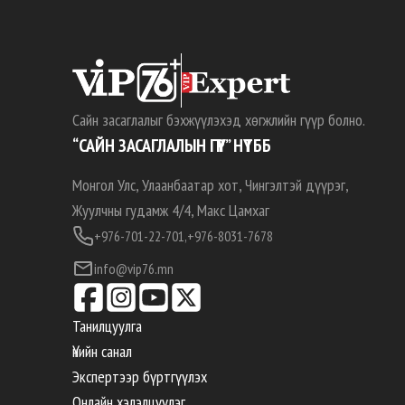
Сайн засаглалыг бэхжүүлэхэд хөгжлийн гүүр болно.
“САЙН ЗАСАГЛАЛЫН ГҮҮР” НҮТББ
Монгол Улс, Улаанбаатар хот, Чингэлтэй дүүрэг,
Жуулчны гудамж 4/4, Макс Цамхаг
+976-701-22-701,
+976-8031-7678
info@vip76.mn
Танилцуулга
Үнийн санал
Экспертээр бүртгүүлэх
Онлайн хэлэлцүүлэг