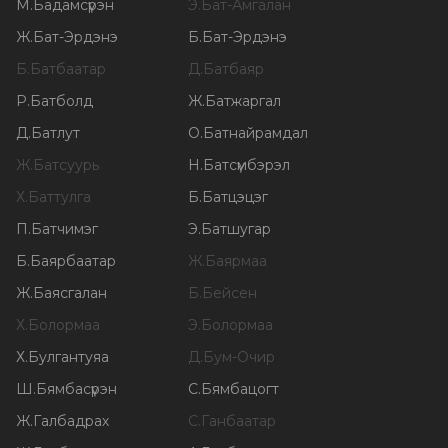
М
.
Бадамсүрэн
Э
.
Бат-Амгалан
Ж
.
Бат-Эрдэнэ
Б
.
Бат-Эрдэнэ
Б
.
Батбаатар
Д
.
Батбаяр
Р
.
Батболд
Ж
.
Батжаргал
Д
.
Батлут
О
.
Батнайрамдал
Ж
.
Батсуурь
Н
.
Батсүмбэрэл
Х
.
Баттулга
Б
.
Батцэцэг
П
.
Батчимэг
Э
.
Батшугар
Б
.
Баярбаатар
Ж
.
Баярмаа
Ж
.
Баясгалан
Б
.
Бейсен
Х
.
Болормаа
Э
.
Болормаа
Х
.
Булгантуяа
Д
.
Бум-Очир
Ш
.
Бямбасүрэн
С
.
Бямбацогт
Ж
.
Галбадрах
С
.
Ганбаатар