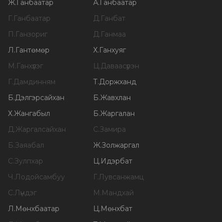
Ж
.
Ганбаатар
А
.
Ганбаатар
Г
.
Ганбаатар
Д
.
Ганбат
П
.
Ганзориг
Д
.
Ганмаа
Л
.
Гантөмөр
Х
.
Ганхуяг
М
.
Ганхүлэг
Ц
.
Даваасүрэн
Г
.
Дамдинням
Т
.
Доржханд
Б
.
Дэлгэрсайхан
Б
.
Жавхлан
Х
.
Жангабыл
Б
.
Жаргалан
Д
.
Жаргалсайхан
С
.
Замира
Б
.
Заяабал
Ж
.
Золжаргал
С
.
Зулпхар
Ц
.
Идэрбат
Ч
.
Лодойсамбуу
Г
.
Лувсанжамц
С
.
Лүндэг
М
.
Мандхай
Л
.
Мөнхбаатар
Ц
.
Мөнхбат