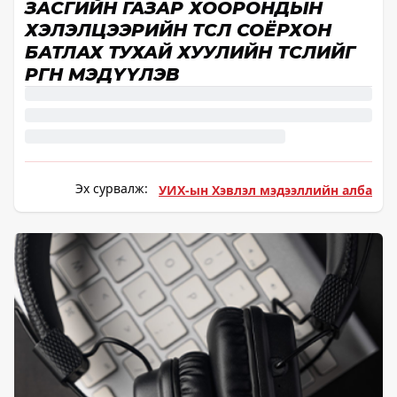
ЗАСГИЙН ГАЗАР ХООРОНДЫН
ХЭЛЭЛЦЭЭРИЙН ТӨСӨЛ СОЁРХОН
БАТЛАХ ТУХАЙ ХУУЛИЙН ТӨСЛИЙГ
ӨРГӨН МЭДҮҮЛЭВ
Эх сурвалж:
УИХ-ын Хэвлэл мэдээллийн алба