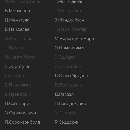
Л
.
Мөнхбаясгалан
Т
.
Мөнхсайхан
Б
.
Мөнхсоёл
П
.
Мөнхтулга
Ц
.
Мөнхтуяа
З
.
Мэндсайхан
Б
.
Найдалаа
Н
.
Наранбаатар
П
.
Наранбаяр
М
.
Нарантуяа-Нара
Ч
.
Номин
О
.
Номинчимэг
Н
.
Номтойбаяр
Э
.
Одбаяр
С
.
Одонтуяа
У
.
Отгонбаяр
Г
.
Очирбат
Л
.
Оюун-Эрдэнэ
Б
.
Пунсалмаа
Д
.
Пүрэвдаваа
Б
.
Пүрэвдорж
Д
.
Рэгдэл
П
.
Сайнзориг
Ц
.
Сандаг-Очир
О
.
Саранчулуун
М
.
Сарнай
Л
.
Соронзонболд
Р
.
Сэддорж