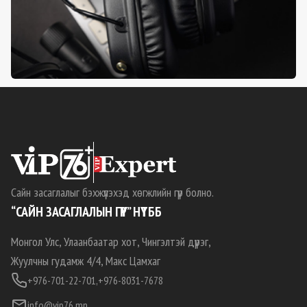
Сайн засаглалыг бэхжүүлэхэд хөгжлийн гүүр болно.
“САЙН ЗАСАГЛАЛЫН ГҮҮР” НҮТББ
Монгол Улс, Улаанбаатар хот, Чингэлтэй дүүрэг,
Жуулчны гудамж 4/4, Макс Цамхаг
+976-701-22-701,
+976-8031-7678
info@vip76.mn