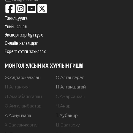
Танилцуулга
Үнийн санал
Экспертээр бүртгүүлэх
Онлайн хэлэлцүүлэг
Expert сэтгүүл захиалах
МОНГОЛ УЛСЫН ИХ ХУРЛЫН ГИШҮҮН
Ж
.
Алдаржавхлан
О
.
Алтангэрэл
Н
.
Алтанхуяг
Н
.
Алтаншагай
Д
.
Амарбаясгалан
С
.
Амарсайхан
О
.
Амгаланбаатар
Ч
.
Анар
А
.
Ариунзаяа
Т
.
Аубакир
Х
.
Баасанжаргал
Ц
.
Баатархүү