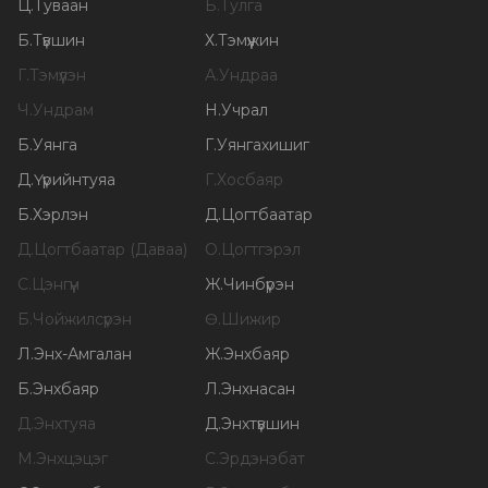
Ц
.
Туваан
Б
.
Тулга
Б
.
Түвшин
Х
.
Тэмүүжин
Г
.
Тэмүүлэн
А
.
Ундраа
Ч
.
Ундрам
Н
.
Учрал
Б
.
Уянга
Г
.
Уянгахишиг
Д
.
Үүрийнтуяа
Г
.
Хосбаяр
Б
.
Хэрлэн
Д
.
Цогтбаатар
Д
.
Цогтбаатар (Даваа)
О
.
Цогтгэрэл
С
.
Цэнгүүн
Ж
.
Чинбүрэн
Б
.
Чойжилсүрэн
Ө
.
Шижир
Л
.
Энх-Амгалан
Ж
.
Энхбаяр
Б
.
Энхбаяр
Л
.
Энхнасан
Д
.
Энхтуяа
Д
.
Энхтүвшин
М
.
Энхцэцэг
С
.
Эрдэнэбат