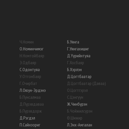
Ч
.
Номин
Б
.
Уянга
О
.
Номинчимэг
Г
.
Уянгахишиг
Н
.
Номтойбаяр
Д
.
Үүрийнтуяа
Э
.
Одбаяр
Г
.
Хосбаяр
С
.
Одонтуяа
Б
.
Хэрлэн
У
.
Отгонбаяр
Д
.
Цогтбаатар
Г
.
Очирбат
Д
.
Цогтбаатар (Даваа)
Л
.
Оюун-Эрдэнэ
О
.
Цогтгэрэл
Б
.
Пунсалмаа
С
.
Цэнгүүн
Д
.
Пүрэвдаваа
Ж
.
Чинбүрэн
Б
.
Пүрэвдорж
Б
.
Чойжилсүрэн
Д
.
Рэгдэл
Ө
.
Шижир
П
.
Сайнзориг
Л
.
Энх-Амгалан