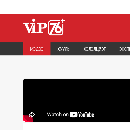
МЭДЭЭ
ХУУЛЬ
ХЭЛЭЛЦҮҮЛЭГ
ЭКСП