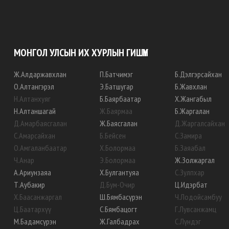
МОНГОЛ УЛСЫН ИХ ХУРЛЫН ГИШҮҮН
Ж
.
Алдаржавхлан
П
.
Батчимэг
Б
.
Дэлгэрсайхан
О
.
Алтангэрэл
Э
.
Батшугар
Б
.
Жавхлан
Н
.
Алтанхуяг
Б
.
Баярбаатар
Х
.
Жангабыл
Н
.
Алтаншагай
Ж
.
Баярмаа
Б
.
Жаргалан
Д
.
Амарбаясгалан
Ж
.
Баясгалан
Д
.
Жаргалсайхан
С
.
Амарсайхан
Б
.
Бейсен
С
.
Замира
О
.
Амгаланбаатар
Х
.
Болормаа
Б
.
Заяабал
Ч
.
Анар
Э
.
Болормаа
Ж
.
Золжаргал
А
.
Ариунзаяа
Х
.
Булгантуяа
С
.
Зулпхар
Т
.
Аубакир
Д
.
Бум-Очир
Ц
.
Идэрбат
Х
.
Баасанжаргал
Ш
.
Бямбасүрэн
Ч
.
Лодойсамбуу
Ц
.
Баатархүү
С
.
Бямбацогт
Г
.
Лувсанжамц
М
.
Бадамсүрэн
Ж
.
Галбадрах
С
.
Лүндэг