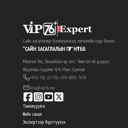
Сайн засаглалыг бэхжүүлэхэд хөгжлийн гүүр болно.
“САЙН ЗАСАГЛАЛЫН ГҮҮР” НҮТББ
Монгол Улс, Улаанбаатар хот, Чингэлтэй дүүрэг,
Жуулчны гудамж 4/4, Макс Цамхаг
+976-701-22-701,
+976-8031-7678
info@vip76.mn
Танилцуулга
Үнийн санал
Экспертээр бүртгүүлэх