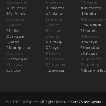
Э
.
Бат-Амгалан
С
.
Ганбаатар
М
.
Мандхай
Ж
.
Бат-Эрдэнэ
Ж
.
Ганбаатар
Л
.
Мөнхбаатар
Б
.
Бат-Эрдэнэ
А
.
Ганбаатар
Ц
.
Мөнхбат
Б
.
Батбаатар
Г
.
Ганбаатар
Л
.
Мөнхбаясгалан
Д
.
Батбаяр
Д
.
Ганбат
Т
.
Мөнхсайхан
Р
.
Батболд
П
.
Ганзориг
Б
.
Мөнхсоёл
Ж
.
Батжаргал
Д
.
Ганмаа
П
.
Мөнхтулга
Д
.
Батлут
Л
.
Гантөмөр
Ц
.
Мөнхтуяа
О
.
Батнайрамдал
Х
.
Ганхуяг
З
.
Мэндсайхан
Ж
.
Батсуурь
М
.
Ганхүлэг
Б
.
Найдалаа
Н
.
Батсүмбэрэл
Ц
.
Даваасүрэн
Н
.
Наранбаатар
Х
.
Баттулга
Г
.
Дамдинням
П
.
Наранбаяр
Б
.
Батцэцэг
Т
.
Доржханд
М
.
Нарантуяа-Нар
©
2026
Vip Expert. All Rights Reserved.
Vip76.mn
|
Архив