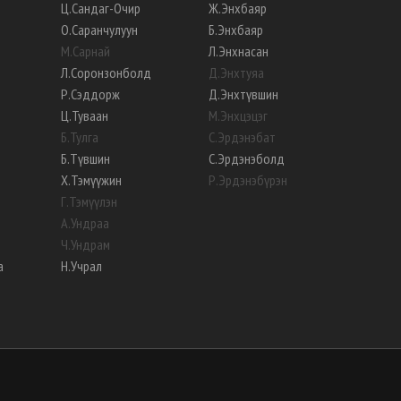
Ц
.
Сандаг-Очир
Ж
.
Энхбаяр
О
.
Саранчулуун
Б
.
Энхбаяр
М
.
Сарнай
Л
.
Энхнасан
Л
.
Соронзонболд
Д
.
Энхтуяа
Р
.
Сэддорж
Д
.
Энхтүвшин
Ц
.
Туваан
М
.
Энхцэцэг
Б
.
Тулга
С
.
Эрдэнэбат
Б
.
Түвшин
С
.
Эрдэнэболд
Х
.
Тэмүүжин
Р
.
Эрдэнэбүрэн
Г
.
Тэмүүлэн
А
.
Ундраа
Ч
.
Ундрам
а
Н
.
Учрал