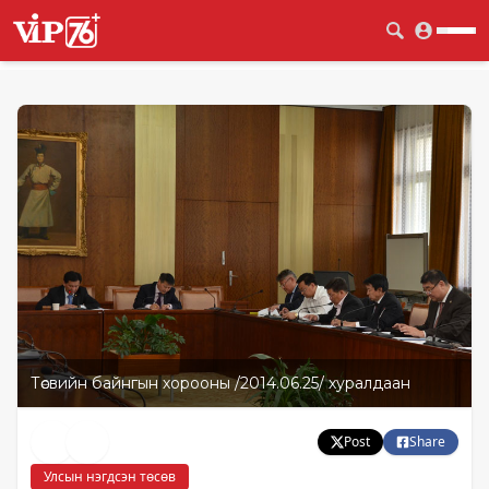
Төсвийн байнгын хорооны /2014.06.25/ хуралдаан
Post
Share
Улсын нэгдсэн төсөв