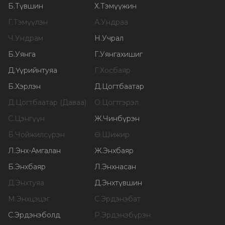
Б
.
Түвшин
Х
.
Тэмүүжин
Г
.
Тэмүүлэн
А
.
Ундраа
Ч
.
Ундрам
Н
.
Учрал
Б
.
Уянга
Г
.
Уянгахишиг
Д
.
Үүрийнтуяа
Г
.
Хосбаяр
Б
.
Хэрлэн
Д
.
Цогтбаатар
Д
.
Цогтбаатар (Даваа)
О
.
Цогтгэрэл
С
.
Цэнгүүн
Ж
.
Чинбүрэн
Б
.
Чойжилсүрэн
Ө
.
Шижир
Л
.
Энх-Амгалан
Ж
.
Энхбаяр
Б
.
Энхбаяр
Л
.
Энхнасан
Д
.
Энхтуяа
Д
.
Энхтүвшин
М
.
Энхцэцэг
С
.
Эрдэнэбат
С
.
Эрдэнэболд
Р
.
Эрдэнэбүрэн