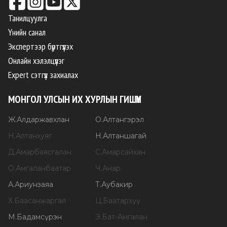
Танилцуулга
Үнийн санал
Экспертээр бүртгүүлэх
Онлайн хэлэлцүүлэг
Expert сэтгүүл захиалах
МОНГОЛ УЛСЫН ИХ ХУРЛЫН ГИШҮҮН
Ж
.
Алдаржавхлан
О
.
Алтангэрэл
Н
.
Алтанхуяг
Н
.
Алтаншагай
Д
.
Амарбаясгалан
С
.
Амарсайхан
О
.
Амгаланбаатар
Ч
.
Анар
А
.
Ариунзаяа
Т
.
Аубакир
Х
.
Баасанжаргал
Ц
.
Баатархүү
М
.
Бадамсүрэн
Э
.
Бат-Амгалан