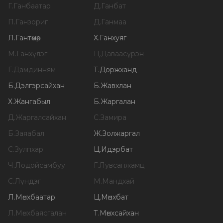
Г
.
Ганбаатар
Д
.
Ганбат
П
.
Ганзориг
Д
.
Ганмаа
Л
.
Гантөмөр
Х
.
Ганхуяг
М
.
Ганхүлэг
Ц
.
Даваасүрэн
Г
.
Дамдинням
Т
.
Доржханд
Б
.
Дэлгэрсайхан
Б
.
Жавхлан
Х
.
Жангабыл
Б
.
Жаргалан
Д
.
Жаргалсайхан
С
.
Замира
Б
.
Заяабал
Ж
.
Золжаргал
С
.
Зулпхар
Ц
.
Идэрбат
Ч
.
Лодойсамбуу
Г
.
Лувсанжамц
С
.
Лүндэг
М
.
Мандхай
Л
.
Мөнхбаатар
Ц
.
Мөнхбат
Л
.
Мөнхбаясгалан
Т
.
Мөнхсайхан