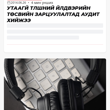
4 мин унших
2014.06.26
•
УТААГҮЙ ТҮЛШНИЙ ҮЙЛДВЭРИЙН
ТӨСВИЙН ЗАРЦУУЛАЛТАД АУДИТ
ХИЙЖЭЭ