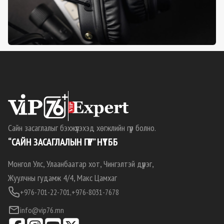
Сайн засаглалыг бэхжүүлэхэд хөгжлийн гүүр болно.
“САЙН ЗАСАГЛАЛЫН ГҮҮР” НҮТББ
Монгол Улс, Улаанбаатар хот, Чингэлтэй дүүрэг,
Жуулчны гудамж 4/4, Макс Цамхаг
+976-701-22-701,
+976-8031-7678
info@vip76.mn