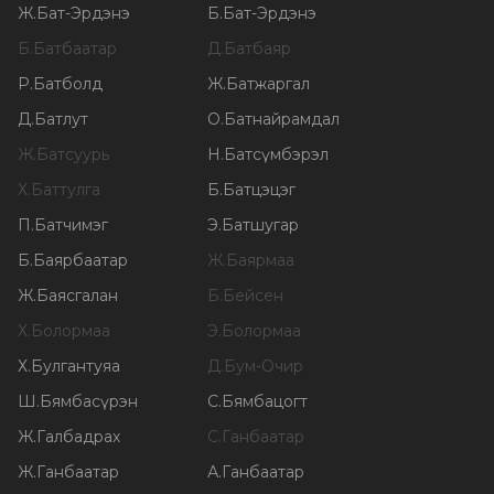
Ж
.
Бат-Эрдэнэ
Б
.
Бат-Эрдэнэ
Б
.
Батбаатар
Д
.
Батбаяр
Р
.
Батболд
Ж
.
Батжаргал
Д
.
Батлут
О
.
Батнайрамдал
Ж
.
Батсуурь
Н
.
Батсүмбэрэл
Х
.
Баттулга
Б
.
Батцэцэг
П
.
Батчимэг
Э
.
Батшугар
Б
.
Баярбаатар
Ж
.
Баярмаа
Ж
.
Баясгалан
Б
.
Бейсен
Х
.
Болормаа
Э
.
Болормаа
Х
.
Булгантуяа
Д
.
Бум-Очир
Ш
.
Бямбасүрэн
С
.
Бямбацогт
Ж
.
Галбадрах
С
.
Ганбаатар
Ж
.
Ганбаатар
А
.
Ганбаатар