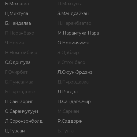
Б
.
Мөнхсоёл
П
.
Мөнхтулга
Ц
.
Мөнхтуяа
З
.
Мэндсайхан
Б
.
Найдалаа
Н
.
Наранбаатар
П
.
Наранбаяр
М
.
Нарантуяа-Нара
Ч
.
Номин
О
.
Номинчимэг
Н
.
Номтойбаяр
Э
.
Одбаяр
С
.
Одонтуяа
У
.
Отгонбаяр
Г
.
Очирбат
Л
.
Оюун-Эрдэнэ
Б
.
Пунсалмаа
Д
.
Пүрэвдаваа
Б
.
Пүрэвдорж
Д
.
Рэгдэл
П
.
Сайнзориг
Ц
.
Сандаг-Очир
О
.
Саранчулуун
М
.
Сарнай
Л
.
Соронзонболд
Р
.
Сэддорж
Ц
.
Туваан
Б
.
Тулга