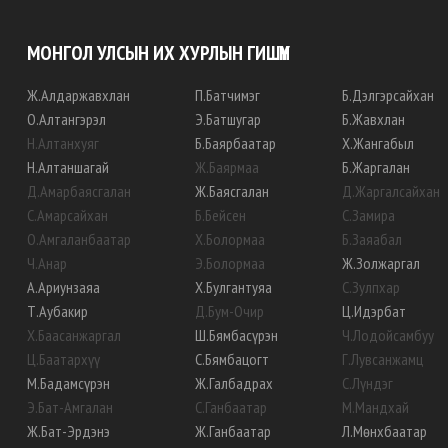
МОНГОЛ УЛСЫН ИХ ХУРЛЫН ГИШҮҮН
Ж
.
Алдаржавхлан
П
.
Батчимэг
Б
.
Дэлгэрсайхан
О
.
Алтангэрэл
Э
.
Батшугар
Б
.
Жавхлан
Н
.
Алтанхуяг
Б
.
Баярбаатар
Х
.
Жангабыл
Н
.
Алтаншагай
Ж
.
Баярмаа
Б
.
Жаргалан
Д
.
Амарбаясгалан
Ж
.
Баясгалан
Д
.
Жаргалсайхан
С
.
Амарсайхан
Б
.
Бейсен
С
.
Замира
О
.
Амгаланбаатар
Х
.
Болормаа
Б
.
Заяабал
Ч
.
Анар
Э
.
Болормаа
Ж
.
Золжаргал
А
.
Ариунзаяа
Х
.
Булгантуяа
С
.
Зулпхар
Т
.
Аубакир
Д
.
Бум-Очир
Ц
.
Идэрбат
Х
.
Баасанжаргал
Ш
.
Бямбасүрэн
Ч
.
Лодойсамбуу
Ц
.
Баатархүү
С
.
Бямбацогт
Г
.
Лувсанжамц
М
.
Бадамсүрэн
Ж
.
Галбадрах
С
.
Лүндэг
Э
.
Бат-Амгалан
С
.
Ганбаатар
М
.
Мандхай
Ж
.
Бат-Эрдэнэ
Ж
.
Ганбаатар
Л
.
Мөнхбаатар