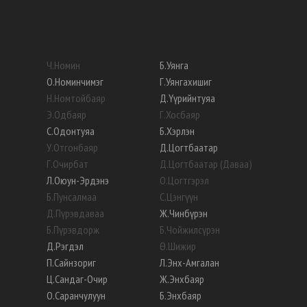
Ч
.
Номин
Б
.
Уянга
О
.
Номинчимэг
Г
.
Уянгахишиг
Н
.
Номтойбаяр
Д
.
Үүрийнтуяа
Э
.
Одбаяр
Г
.
Хосбаяр
С
.
Одонтуяа
Б
.
Хэрлэн
У
.
Отгонбаяр
Д
.
Цогтбаатар
Г
.
Очирбат
Д
.
Цогтбаатар (Даваа)
Л
.
Оюун-Эрдэнэ
О
.
Цогтгэрэл
Б
.
Пунсалмаа
С
.
Цэнгүүн
Д
.
Пүрэвдаваа
Ж
.
Чинбүрэн
Б
.
Пүрэвдорж
Б
.
Чойжилсүрэн
Д
.
Рэгдэл
Ө
.
Шижир
П
.
Сайнзориг
Л
.
Энх-Амгалан
Ц
.
Сандаг-Очир
Ж
.
Энхбаяр
О
.
Саранчулуун
Б
.
Энхбаяр