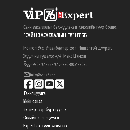
Сайн засаглалыг бэхжүүлэхэд хөгжлийн гүүр болно.
“САЙН ЗАСАГЛАЛЫН ГҮҮР” НҮТББ
Монгол Улс, Улаанбаатар хот, Чингэлтэй дүүрэг,
Жуулчны гудамж 4/4, Макс Цамхаг
+976-701-22-701,
+976-8031-7678
info@vip76.mn
Танилцуулга
Үнийн санал
Экспертээр бүртгүүлэх
Онлайн хэлэлцүүлэг
Expert сэтгүүл захиалах