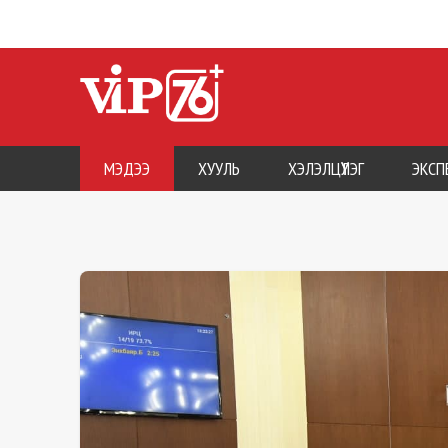
МЭДЭЭ
ХУУЛЬ
ХЭЛЭЛЦҮҮЛЭГ
ЭКСП