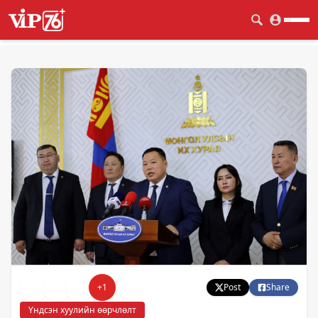
+
1
Post
Share
Үндсэн хуулийн өөрчлөлт