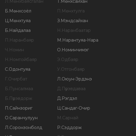
Л
.
Мөнхбаясгалан
Т
.
Мөнхсайхан
Б
.
Мөнхсоёл
П
.
Мөнхтулга
Ц
.
Мөнхтуяа
З
.
Мэндсайхан
Б
.
Найдалаа
Н
.
Наранбаатар
П
.
Наранбаяр
М
.
Нарантуяа-Нара
Ч
.
Номин
О
.
Номинчимэг
Н
.
Номтойбаяр
Э
.
Одбаяр
С
.
Одонтуяа
У
.
Отгонбаяр
Г
.
Очирбат
Л
.
Оюун-Эрдэнэ
Б
.
Пунсалмаа
Д
.
Пүрэвдаваа
Б
.
Пүрэвдорж
Д
.
Рэгдэл
П
.
Сайнзориг
Ц
.
Сандаг-Очир
О
.
Саранчулуун
М
.
Сарнай
Л
.
Соронзонболд
Р
.
Сэддорж