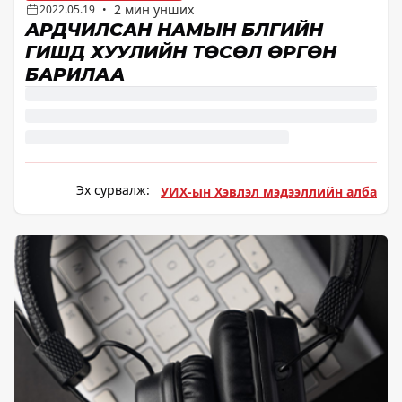
2 мин унших
2022.05.19
•
АРДЧИЛСАН НАМЫН БҮЛГИЙН
ГИШҮҮД ХУУЛИЙН ТӨСӨЛ ӨРГӨН
БАРИЛАА
Эх сурвалж:
УИХ-ын Хэвлэл мэдээллийн алба