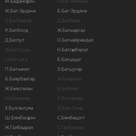
М
.
Бадамсүрэн
Э
.
Бат-Амгалан
Ж
.
Бат-Эрдэнэ
Б
.
Бат-Эрдэнэ
Б
.
Батбаатар
Д
.
Батбаяр
Р
.
Батболд
Ж
.
Батжаргал
Д
.
Батлут
О
.
Батнайрамдал
Ж
.
Батсуурь
Н
.
Батсүмбэрэл
Х
.
Баттулга
Б
.
Батцэцэг
П
.
Батчимэг
Э
.
Батшугар
Б
.
Баярбаатар
Ж
.
Баярмаа
Ж
.
Баясгалан
Б
.
Бейсен
Х
.
Болормаа
Э
.
Болормаа
Х
.
Булгантуяа
Д
.
Бум-Очир
Ш
.
Бямбасүрэн
С
.
Бямбацогт
Ж
.
Галбадрах
С
.
Ганбаатар