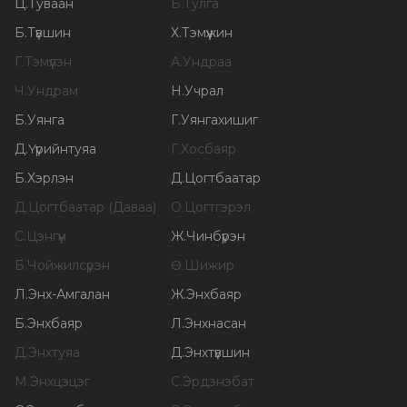
Ц
.
Туваан
Б
.
Тулга
Б
.
Түвшин
Х
.
Тэмүүжин
Г
.
Тэмүүлэн
А
.
Ундраа
Ч
.
Ундрам
Н
.
Учрал
Б
.
Уянга
Г
.
Уянгахишиг
Д
.
Үүрийнтуяа
Г
.
Хосбаяр
Б
.
Хэрлэн
Д
.
Цогтбаатар
Д
.
Цогтбаатар (Даваа)
О
.
Цогтгэрэл
С
.
Цэнгүүн
Ж
.
Чинбүрэн
Б
.
Чойжилсүрэн
Ө
.
Шижир
Л
.
Энх-Амгалан
Ж
.
Энхбаяр
Б
.
Энхбаяр
Л
.
Энхнасан
Д
.
Энхтуяа
Д
.
Энхтүвшин
М
.
Энхцэцэг
С
.
Эрдэнэбат