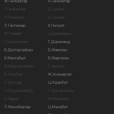
Ж
.
Ганбаатар
А
.
Ганбаатар
Г
.
Ганбаатар
Д
.
Ганбат
П
.
Ганзориг
Д
.
Ганмаа
Л
.
Гантөмөр
Х
.
Ганхуяг
М
.
Ганхүлэг
Ц
.
Даваасүрэн
Г
.
Дамдинням
Т
.
Доржханд
Б
.
Дэлгэрсайхан
Б
.
Жавхлан
Х
.
Жангабыл
Б
.
Жаргалан
Д
.
Жаргалсайхан
С
.
Замира
Б
.
Заяабал
Ж
.
Золжаргал
С
.
Зулпхар
Ц
.
Идэрбат
Ч
.
Лодойсамбуу
Г
.
Лувсанжамц
С
.
Лүндэг
М
.
Мандхай
Л
.
Мөнхбаатар
Ц
.
Мөнхбат