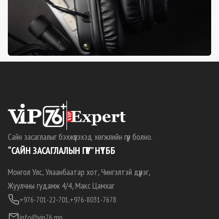
Сайн засаглалыг бэхжүүлэхэд хөгжлийн гүүр болно.
“САЙН ЗАСАГЛАЛЫН ГҮҮР” НҮТББ
Монгол Улс, Улаанбаатар хот, Чингэлтэй дүүрэг,
Жуулчны гудамж 4/4, Макс Цамхаг
+976-701-22-701,
+976-8031-7678
info@vip76.mn