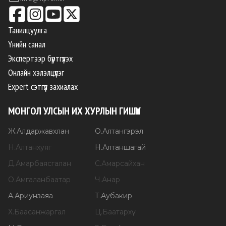
Танилцуулга
Үнийн санал
Экспертээр бүртгүүлэх
Онлайн хэлэлцүүлэг
Expert сэтгүүл захиалах
МОНГОЛ УЛСЫН ИХ ХУРЛЫН ГИШҮҮН
Ж
.
Алдаржавхлан
О
.
Алтангэрэл
Н
.
Алтанхуяг
Н
.
Алтаншагай
Д
.
Амарбаясгалан
С
.
Амарсайхан
О
.
Амгаланбаатар
Ч
.
Анар
А
.
Ариунзаяа
Т
.
Аубакир
Х
.
Баасанжаргал
Ц
.
Баатархүү