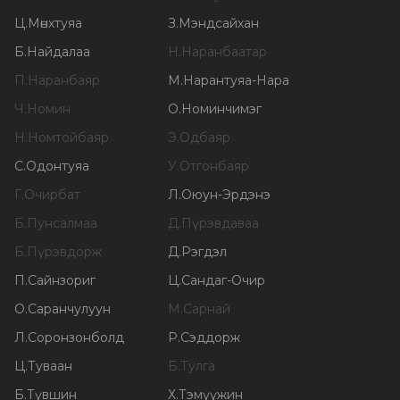
Ц
.
Мөнхтуяа
З
.
Мэндсайхан
Б
.
Найдалаа
Н
.
Наранбаатар
П
.
Наранбаяр
М
.
Нарантуяа-Нара
Ч
.
Номин
О
.
Номинчимэг
Н
.
Номтойбаяр
Э
.
Одбаяр
С
.
Одонтуяа
У
.
Отгонбаяр
Г
.
Очирбат
Л
.
Оюун-Эрдэнэ
Б
.
Пунсалмаа
Д
.
Пүрэвдаваа
Б
.
Пүрэвдорж
Д
.
Рэгдэл
П
.
Сайнзориг
Ц
.
Сандаг-Очир
О
.
Саранчулуун
М
.
Сарнай
Л
.
Соронзонболд
Р
.
Сэддорж
Ц
.
Туваан
Б
.
Тулга
Б
.
Түвшин
Х
.
Тэмүүжин