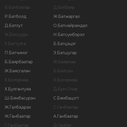
Б
.
Батбаатар
Д
.
Батбаяр
Р
.
Батболд
Ж
.
Батжаргал
Д
.
Батлут
О
.
Батнайрамдал
Ж
.
Батсуурь
Н
.
Батсүмбэрэл
Х
.
Баттулга
Б
.
Батцэцэг
П
.
Батчимэг
Э
.
Батшугар
Б
.
Баярбаатар
Ж
.
Баярмаа
Ж
.
Баясгалан
Б
.
Бейсен
Х
.
Болормаа
Э
.
Болормаа
Х
.
Булгантуяа
Д
.
Бум-Очир
Ш
.
Бямбасүрэн
С
.
Бямбацогт
Ж
.
Галбадрах
С
.
Ганбаатар
Ж
.
Ганбаатар
А
.
Ганбаатар
Г
.
Ганбаатар
Д
.
Ганбат