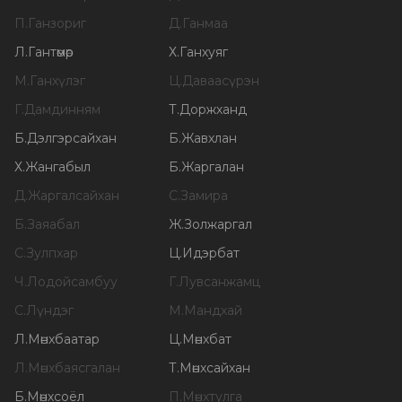
П
.
Ганзориг
Д
.
Ганмаа
Л
.
Гантөмөр
Х
.
Ганхуяг
М
.
Ганхүлэг
Ц
.
Даваасүрэн
Г
.
Дамдинням
Т
.
Доржханд
Б
.
Дэлгэрсайхан
Б
.
Жавхлан
Х
.
Жангабыл
Б
.
Жаргалан
Д
.
Жаргалсайхан
С
.
Замира
Б
.
Заяабал
Ж
.
Золжаргал
С
.
Зулпхар
Ц
.
Идэрбат
Ч
.
Лодойсамбуу
Г
.
Лувсанжамц
С
.
Лүндэг
М
.
Мандхай
Л
.
Мөнхбаатар
Ц
.
Мөнхбат
Л
.
Мөнхбаясгалан
Т
.
Мөнхсайхан
Б
.
Мөнхсоёл
П
.
Мөнхтулга