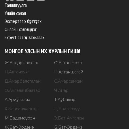
Танилцуулга
Үнийн санал
Экспертээр бүртгүүлэх
Онлайн хэлэлцүүлэг
Expert сэтгүүл захиалах
МОНГОЛ УЛСЫН ИХ ХУРЛЫН ГИШҮҮН
Ж
.
Алдаржавхлан
О
.
Алтангэрэл
Н
.
Алтанхуяг
Н
.
Алтаншагай
Д
.
Амарбаясгалан
С
.
Амарсайхан
О
.
Амгаланбаатар
Ч
.
Анар
А
.
Ариунзаяа
Т
.
Аубакир
Х
.
Баасанжаргал
Ц
.
Баатархүү
М
.
Бадамсүрэн
Э
.
Бат-Амгалан
Ж
.
Бат-Эрдэнэ
Б
.
Бат-Эрдэнэ