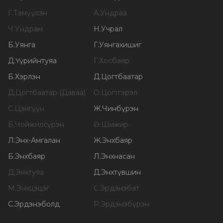
Г
.
Тэмүүлэн
А
.
Ундраа
Ч
.
Ундрам
Н
.
Учрал
Б
.
Уянга
Г
.
Уянгахишиг
Д
.
Үүрийнтуяа
Г
.
Хосбаяр
Б
.
Хэрлэн
Д
.
Цогтбаатар
Д
.
Цогтбаатар (Даваа)
О
.
Цогтгэрэл
С
.
Цэнгүүн
Ж
.
Чинбүрэн
Б
.
Чойжилсүрэн
Ө
.
Шижир
Л
.
Энх-Амгалан
Ж
.
Энхбаяр
Б
.
Энхбаяр
Л
.
Энхнасан
Д
.
Энхтуяа
Д
.
Энхтүвшин
М
.
Энхцэцэг
С
.
Эрдэнэбат
С
.
Эрдэнэболд
Р
.
Эрдэнэбүрэн