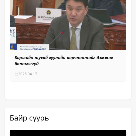
Биржийн тухай хуулийн өөрчлөлтийг дэмжих
Уу
боломжгүй
ху
ху
2025.04.17
Байр суурь