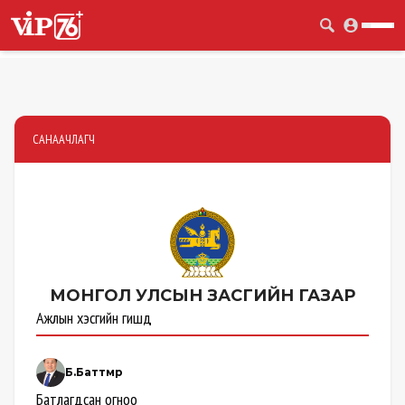
САНААЧЛАГЧ
МОНГОЛ УЛСЫН
ЗАСГИЙН ГАЗАР
Ажлын хэсгийн гишүүд
Б.Баттөмөр
Батлагдсан огноо