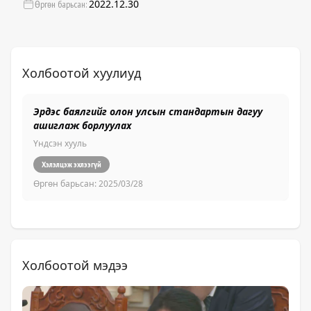
2022.12.30
Өргөн барьсан:
Холбоотой хуулиуд
Эрдэс баялгийг олон улсын стандартын дагуу
Ху
ашиглаж борлуулах
Үн
Үндсэн хууль
Хэлэлцэж эхлээгүй
Өр
Өргөн барьсан:
2025/03/28
Холбоотой мэдээ