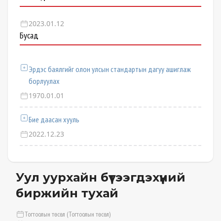
2023.01.12
Бусад
Эрдэс баялгийг олон улсын стандартын дагуу ашиглаж
борлуулах
1970.01.01
Бие даасан хууль
2022.12.23
Уул уурхайн бүтээгдэхүүний
биржийн тухай
Тогтоолын төсөл (Тогтоолын төсөл)