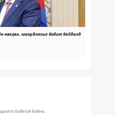
н нөхцөл, шаардлагыг бодит байдалд
дээлэл байхгүй байна.