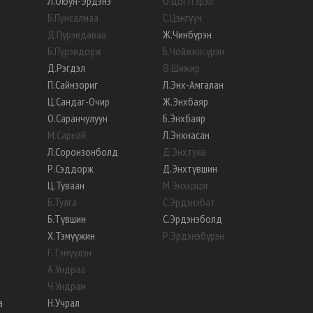
Л
.
Оюун-Эрдэнэ
О
.
Цогтгэрэл
Б
.
Пунсалмаа
С
.
Цэнгүүн
Д
.
Пүрэвдаваа
Ж
.
Чинбүрэн
Б
.
Пүрэвдорж
Б
.
Чойжилсүрэн
Д
.
Рэгдэл
Ө
.
Шижир
П
.
Сайнзориг
Л
.
Энх-Амгалан
Ц
.
Сандаг-Очир
Ж
.
Энхбаяр
О
.
Саранчулуун
Б
.
Энхбаяр
М
.
Сарнай
Л
.
Энхнасан
Л
.
Соронзонболд
Д
.
Энхтуяа
Р
.
Сэддорж
Д
.
Энхтүвшин
Ц
.
Туваан
М
.
Энхцэцэг
Б
.
Тулга
С
.
Эрдэнэбат
Б
.
Түвшин
С
.
Эрдэнэболд
Х
.
Тэмүүжин
Р
.
Эрдэнэбүрэн
Г
.
Тэмүүлэн
А
.
Ундраа
Ч
.
Ундрам
а
Н
.
Учрал