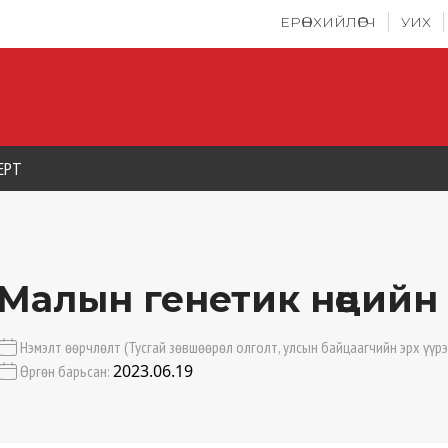
ЕРӨНХИЙЛӨГЧ
УИХ
ЕРТ
Малын генетик нөөцийн
Нэмэлт өөрчлөлт (Тусгай зөвшөөрөл олголт, улсын байцаагчийн эрх үүрэ
2023.06.19
Өргөн барьсан: