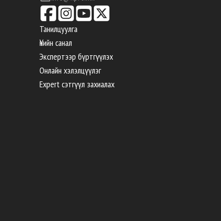
Танилцуулга
Үнийн санал
Экспертээр бүртгүүлэх
Онлайн хэлэлцүүлэг
Expert сэтгүүл захиалах