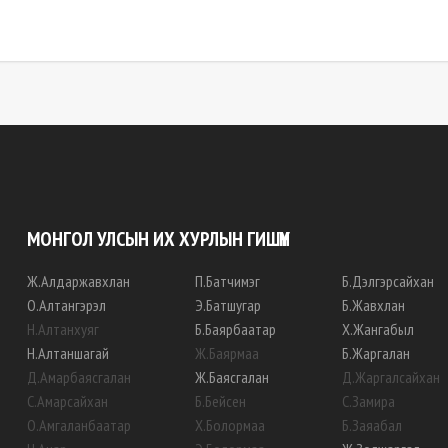
МОНГОЛ УЛСЫН ИХ ХУРЛЫН ГИШҮҮН
Ж
.
Алдаржавхлан
П
.
Батчимэг
Б
.
Дэлгэрсайхан
О
.
Алтангэрэл
Э
.
Батшугар
Б
.
Жавхлан
Н
.
Алтанхуяг
Б
.
Баярбаатар
Х
.
Жангабыл
Н
.
Алтаншагай
Ж
.
Баярмаа
Б
.
Жаргалан
Д
.
Амарбаясгалан
Ж
.
Баясгалан
Д
.
Жаргалсайхан
С
.
Амарсайхан
Б
.
Бейсен
С
.
Замира
О
.
Амгаланбаатар
Х
.
Болормаа
Б
.
Заяабал