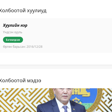
Холбоотой хуулиуд
Хуулийн нэр
Үндсэн хууль
Батлагдсан
Өргөн барьсан:
2016/12/28
Холбоотой мэдээ