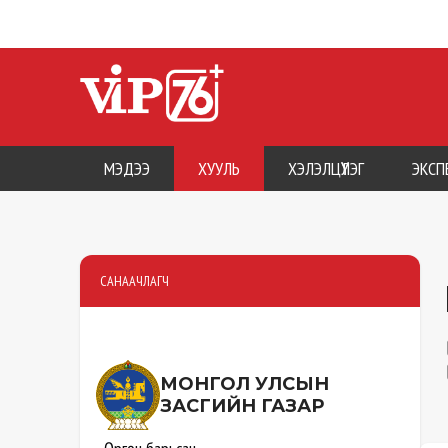
МЭДЭЭ
ХУУЛЬ
ХЭЛЭЛЦҮҮЛЭГ
ЭКСП
САНААЧЛАГЧ
МОНГОЛ УЛСЫН
ЗАСГИЙН ГАЗАР