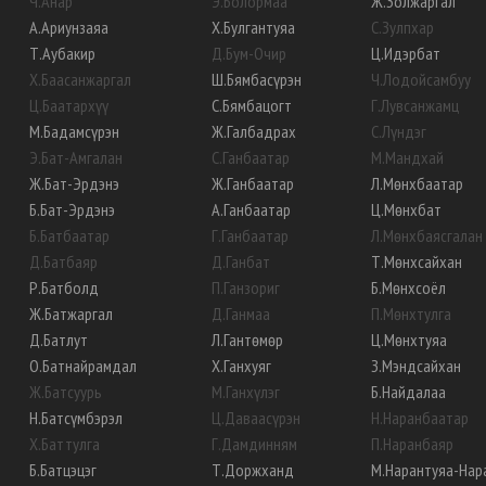
Ч
.
Анар
Э
.
Болормаа
Ж
.
Золжаргал
А
.
Ариунзаяа
Х
.
Булгантуяа
С
.
Зулпхар
Т
.
Аубакир
Д
.
Бум-Очир
Ц
.
Идэрбат
Х
.
Баасанжаргал
Ш
.
Бямбасүрэн
Ч
.
Лодойсамбуу
Ц
.
Баатархүү
С
.
Бямбацогт
Г
.
Лувсанжамц
М
.
Бадамсүрэн
Ж
.
Галбадрах
С
.
Лүндэг
Э
.
Бат-Амгалан
С
.
Ганбаатар
М
.
Мандхай
Ж
.
Бат-Эрдэнэ
Ж
.
Ганбаатар
Л
.
Мөнхбаатар
Б
.
Бат-Эрдэнэ
А
.
Ганбаатар
Ц
.
Мөнхбат
Б
.
Батбаатар
Г
.
Ганбаатар
Л
.
Мөнхбаясгалан
Д
.
Батбаяр
Д
.
Ганбат
Т
.
Мөнхсайхан
Р
.
Батболд
П
.
Ганзориг
Б
.
Мөнхсоёл
Ж
.
Батжаргал
Д
.
Ганмаа
П
.
Мөнхтулга
Д
.
Батлут
Л
.
Гантөмөр
Ц
.
Мөнхтуяа
О
.
Батнайрамдал
Х
.
Ганхуяг
З
.
Мэндсайхан
Ж
.
Батсуурь
М
.
Ганхүлэг
Б
.
Найдалаа
Н
.
Батсүмбэрэл
Ц
.
Даваасүрэн
Н
.
Наранбаатар
Х
.
Баттулга
Г
.
Дамдинням
П
.
Наранбаяр
Б
.
Батцэцэг
Т
.
Доржханд
М
.
Нарантуяа-Нар