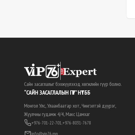
Сайн засаглалыг бэхжүүлэхэд хөгжлийн гүүр болно.
“САЙН ЗАСАГЛАЛЫН ГҮҮР” НҮТББ
Монгол Улс, Улаанбаатар хот, Чингэлтэй дүүрэг,
Жуулчны гудамж 4/4, Макс Цамхаг
+976-701-22-701,
+976-8031-7678
info@vip76.mn