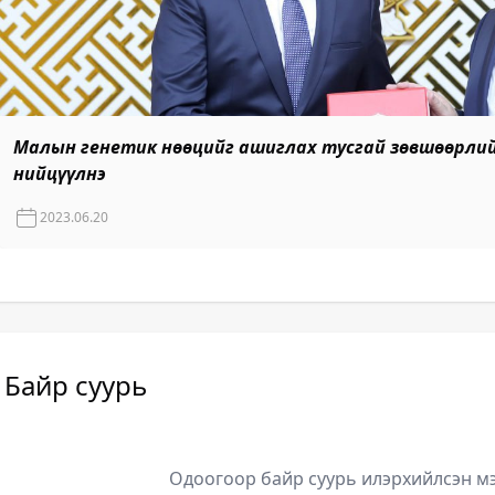
Малын генетик нөөцийг ашиглах тусгай зөвшөөрлий
нийцүүлнэ
2023.06.20
Байр суурь
Одоогоор байр суурь илэрхийлсэн мэ