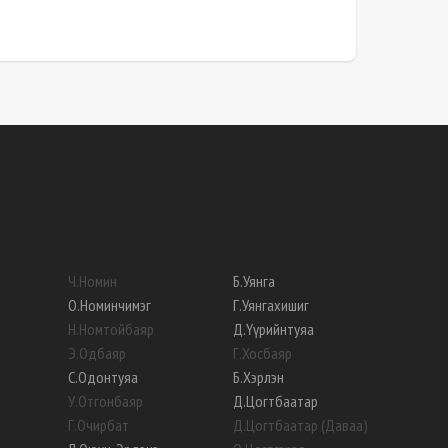
Ч
.
Номин
Б
.
Уянга
О
.
Номинчимэг
Г
.
Уянгахишиг
Н
.
Номтойбаяр
Д
.
Үүрийнтуяа
Э
.
Одбаяр
Г
.
Хосбаяр
С
.
Одонтуяа
Б
.
Хэрлэн
У
.
Отгонбаяр
Д
.
Цогтбаатар
Г
.
Очирбат
Д
.
Цогтбаатар (Даваа)