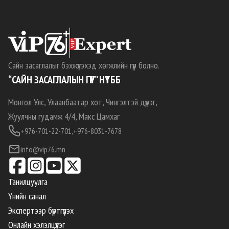
Сайн засаглалыг бэхжүүлэхэд хөгжлийн гүүр болно.
“САЙН ЗАСАГЛАЛЫН ГҮҮР” НҮТББ
Монгол Улс, Улаанбаатар хот, Чингэлтэй дүүрэг,
Жуулчны гудамж 4/4, Макс Цамхаг
+976-701-22-701,
+976-8031-7678
info@vip76.mn
Танилцуулга
Үнийн санал
Экспертээр бүртгүүлэх
Онлайн хэлэлцүүлэг