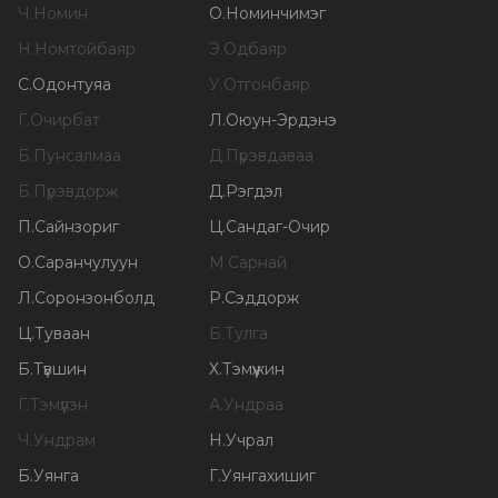
Ч
.
Номин
О
.
Номинчимэг
Н
.
Номтойбаяр
Э
.
Одбаяр
С
.
Одонтуяа
У
.
Отгонбаяр
Г
.
Очирбат
Л
.
Оюун-Эрдэнэ
Б
.
Пунсалмаа
Д
.
Пүрэвдаваа
Б
.
Пүрэвдорж
Д
.
Рэгдэл
П
.
Сайнзориг
Ц
.
Сандаг-Очир
О
.
Саранчулуун
М
.
Сарнай
Л
.
Соронзонболд
Р
.
Сэддорж
Ц
.
Туваан
Б
.
Тулга
Б
.
Түвшин
Х
.
Тэмүүжин
Г
.
Тэмүүлэн
А
.
Ундраа
Ч
.
Ундрам
Н
.
Учрал
Б
.
Уянга
Г
.
Уянгахишиг