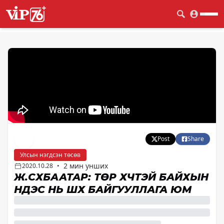
Post
Share
Улсын нэгдсэн төсөв
2 мин унших
2020.10.28
•
Ж.СҮХБААТАР: ТӨР ХҮЧТЭЙ БАЙХЫН
ҮНДЭС НЬ ШҮҮХ БАЙГУУЛЛАГА ЮМ