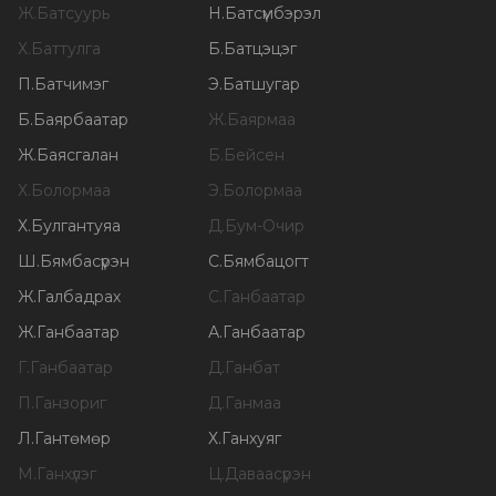
Ж
.
Батсуурь
Н
.
Батсүмбэрэл
Х
.
Баттулга
Б
.
Батцэцэг
П
.
Батчимэг
Э
.
Батшугар
Б
.
Баярбаатар
Ж
.
Баярмаа
Ж
.
Баясгалан
Б
.
Бейсен
Х
.
Болормаа
Э
.
Болормаа
Х
.
Булгантуяа
Д
.
Бум-Очир
Ш
.
Бямбасүрэн
С
.
Бямбацогт
Ж
.
Галбадрах
С
.
Ганбаатар
Ж
.
Ганбаатар
А
.
Ганбаатар
Г
.
Ганбаатар
Д
.
Ганбат
П
.
Ганзориг
Д
.
Ганмаа
Л
.
Гантөмөр
Х
.
Ганхуяг
М
.
Ганхүлэг
Ц
.
Даваасүрэн