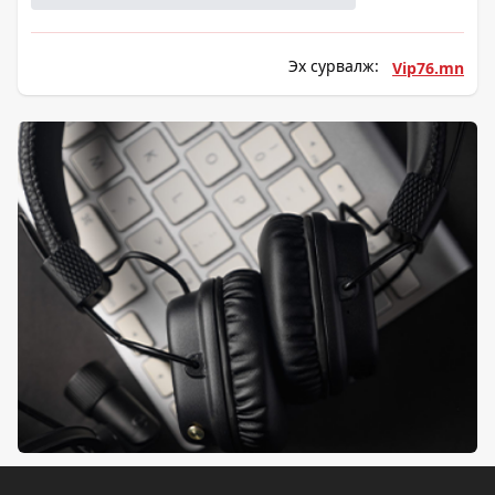
Эх сурвалж:
Vip76.mn