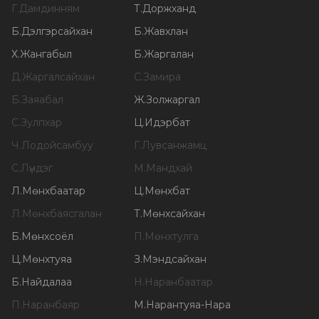
Г
.
Дамдинням
Т
.
Доржханд
Б
.
Дэлгэрсайхан
Б
.
Жавхлан
Х
.
Жангабыл
Б
.
Жаргалан
Д
.
Жаргалсайхан
С
.
Замира
Б
.
Заяабал
Ж
.
Золжаргал
С
.
Зулпхар
Ц
.
Идэрбат
Ч
.
Лодойсамбуу
Г
.
Лувсанжамц
С
.
Лүндэг
М
.
Мандхай
Л
.
Мөнхбаатар
Ц
.
Мөнхбат
Л
.
Мөнхбаясгалан
Т
.
Мөнхсайхан
Б
.
Мөнхсоёл
П
.
Мөнхтулга
Ц
.
Мөнхтуяа
З
.
Мэндсайхан
Б
.
Найдалаа
Н
.
Наранбаатар
П
.
Наранбаяр
М
.
Нарантуяа-Нара