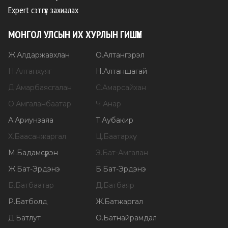
Expert сэтгүүл захиалах
МОНГОЛ УЛСЫН ИХ ХУРЛЫН ГИШҮҮН
Ж
.
Алдаржавхлан
О
.
Алтангэрэл
Н
.
Алтанхуяг
Н
.
Алтаншагай
Д
.
Амарбаясгалан
С
.
Амарсайхан
О
.
Амгаланбаатар
Ч
.
Анар
А
.
Ариунзаяа
Т
.
Аубакир
Х
.
Баасанжаргал
Ц
.
Баатархүү
М
.
Бадамсүрэн
Э
.
Бат-Амгалан
Ж
.
Бат-Эрдэнэ
Б
.
Бат-Эрдэнэ
Б
.
Батбаатар
Д
.
Батбаяр
Р
.
Батболд
Ж
.
Батжаргал
Д
.
Батлут
О
.
Батнайрамдал