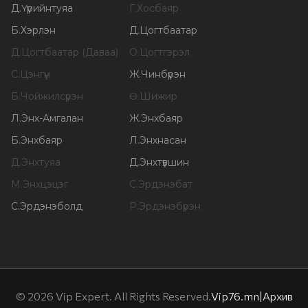
Д
.
Үүрийнтуяа
Г
.
Хосбаяр
Б
.
Хэрлэн
Д
.
Цогтбаатар
Д
.
Цогтбаатар (Даваа)
О
.
Цогтгэрэл
С
.
Цэнгүүн
Ж
.
Чинбүрэн
Б
.
Чойжилсүрэн
Ө
.
Шижир
Л
.
Энх-Амгалан
Ж
.
Энхбаяр
Б
.
Энхбаяр
Л
.
Энхнасан
Д
.
Энхтуяа
Д
.
Энхтүвшин
М
.
Энхцэцэг
С
.
Эрдэнэбат
С
.
Эрдэнэболд
Р
.
Эрдэнэбүрэн
©
2026
Vip Expert. All Rights Reserved.
Vip76.mn
|
Архив