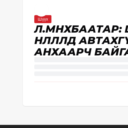
Шүүх
Л.МӨНХБААТАР:
НӨЛӨӨЛӨЛД АВТА
АНХААРЧ БАЙГ