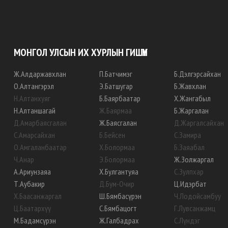
МОНГОЛ УЛСЫН ИХ ХУРЛЫН ГИШҮҮН
Ж
.
Алдаржавхлан
П
.
Батчимэг
Б
.
Дэлгэрсайхан
О
.
Алтангэрэл
Э
.
Батшугар
Б
.
Жавхлан
Н
.
Алтанхуяг
Б
.
Баярбаатар
Х
.
Жангабыл
Н
.
Алтаншагай
Ж
.
Баярмаа
Б
.
Жаргалан
Д
.
Амарбаясгалан
Ж
.
Баясгалан
Д
.
Жаргалсайхан
С
.
Амарсайхан
Б
.
Бейсен
С
.
Замира
О
.
Амгаланбаатар
Х
.
Болормаа
Б
.
Заяабал
Ч
.
Анар
Э
.
Болормаа
Ж
.
Золжаргал
А
.
Ариунзаяа
Х
.
Булгантуяа
С
.
Зулпхар
Т
.
Аубакир
Д
.
Бум-Очир
Ц
.
Идэрбат
Х
.
Баасанжаргал
Ш
.
Бямбасүрэн
Ч
.
Лодойсамбуу
Ц
.
Баатархүү
С
.
Бямбацогт
Г
.
Лувсанжамц
М
.
Бадамсүрэн
Ж
.
Галбадрах
С
.
Лүндэг