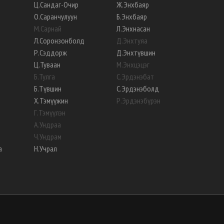
Ц
.
Сандаг-Очир
Ж
.
Энхбаяр
О
.
Саранчулуун
Б
.
Энхбаяр
М
.
Сарнай
Л
.
Энхнасан
Л
.
Соронзонболд
Д
.
Энхтуяа
Р
.
Сэддорж
Д
.
Энхтүвшин
Ц
.
Туваан
М
.
Энхцэцэг
Б
.
Тулга
С
.
Эрдэнэбат
Б
.
Түвшин
С
.
Эрдэнэболд
Х
.
Тэмүүжин
Р
.
Эрдэнэбүрэн
Г
.
Тэмүүлэн
А
.
Ундраа
Ч
.
Ундрам
а
Н
.
Учрал