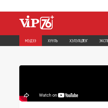
МЭДЭЭ
ХУУЛЬ
ХЭЛЭЛЦҮҮЛЭГ
ЭКСП