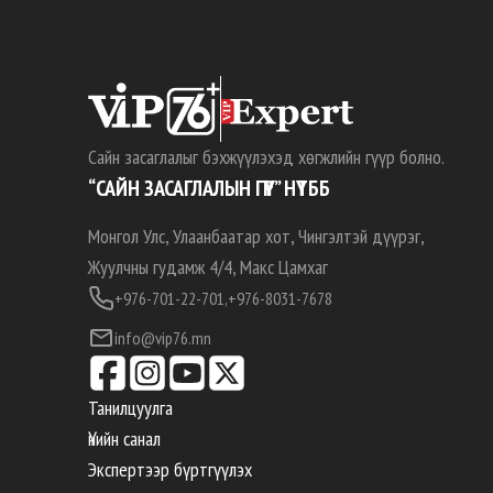
Сайн засаглалыг бэхжүүлэхэд хөгжлийн гүүр болно.
“САЙН ЗАСАГЛАЛЫН ГҮҮР” НҮТББ
Монгол Улс, Улаанбаатар хот, Чингэлтэй дүүрэг,
Жуулчны гудамж 4/4, Макс Цамхаг
+976-701-22-701,
+976-8031-7678
info@vip76.mn
Танилцуулга
Үнийн санал
Экспертээр бүртгүүлэх