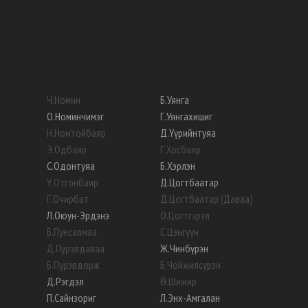
Ч
.
Номин
Б
.
Уянга
О
.
Номинчимэг
Г
.
Уянгахишиг
Н
.
Номтойбаяр
Д
.
Үүрийнтуяа
Э
.
Одбаяр
Г
.
Хосбаяр
С
.
Одонтуяа
Б
.
Хэрлэн
У
.
Отгонбаяр
Д
.
Цогтбаатар
Г
.
Очирбат
Д
.
Цогтбаатар (Даваа)
Л
.
Оюун-Эрдэнэ
О
.
Цогтгэрэл
Б
.
Пунсалмаа
С
.
Цэнгүүн
Д
.
Пүрэвдаваа
Ж
.
Чинбүрэн
Б
.
Пүрэвдорж
Б
.
Чойжилсүрэн
Д
.
Рэгдэл
Ө
.
Шижир
П
.
Сайнзориг
Л
.
Энх-Амгалан