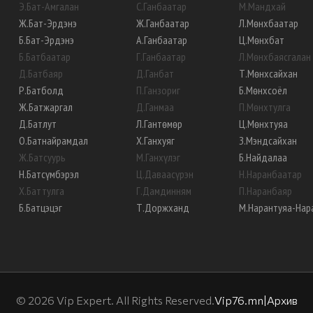
Э
.
Бат-Амгалан
С
.
Ганбаатар
М
.
Мандхай
Ж
.
Бат-Эрдэнэ
Ж
.
Ганбаатар
Л
.
Мөнхбаатар
Б
.
Бат-Эрдэнэ
А
.
Ганбаатар
Ц
.
Мөнхбат
Б
.
Батбаатар
Г
.
Ганбаатар
Л
.
Мөнхбаясгалан
Д
.
Батбаяр
Д
.
Ганбат
Т
.
Мөнхсайхан
Р
.
Батболд
П
.
Ганзориг
Б
.
Мөнхсоёл
Ж
.
Батжаргал
Д
.
Ганмаа
П
.
Мөнхтулга
Д
.
Батлут
Л
.
Гантөмөр
Ц
.
Мөнхтуяа
О
.
Батнайрамдал
Х
.
Ганхуяг
З
.
Мэндсайхан
Ж
.
Батсуурь
М
.
Ганхүлэг
Б
.
Найдалаа
Н
.
Батсүмбэрэл
Ц
.
Даваасүрэн
Н
.
Наранбаатар
Х
.
Баттулга
Г
.
Дамдинням
П
.
Наранбаяр
Б
.
Батцэцэг
Т
.
Доржханд
М
.
Нарантуяа-Нар
©
2026
Vip Expert. All Rights Reserved.
Vip76.mn
|
Архив