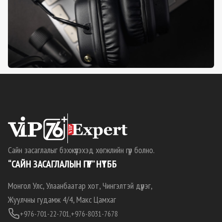
Сайн засаглалыг бэхжүүлэхэд хөгжлийн гүүр болно.
“САЙН ЗАСАГЛАЛЫН ГҮҮР” НҮТББ
Монгол Улс, Улаанбаатар хот, Чингэлтэй дүүрэг,
Жуулчны гудамж 4/4, Макс Цамхаг
+976-701-22-701,
+976-8031-7678