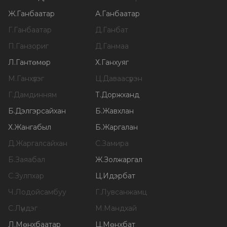
Ж
.
Ганбаатар
А
.
Ганбаатар
Г
.
Ганбаатар
Д
.
Ганбат
П
.
Ганзориг
Д
.
Ганмаа
Л
.
Гантөмөр
Х
.
Ганхуяг
М
.
Ганхүлэг
Ц
.
Даваасүрэн
Г
.
Дамдинням
Т
.
Доржханд
Б
.
Дэлгэрсайхан
Б
.
Жавхлан
Х
.
Жангабыл
Б
.
Жаргалан
Д
.
Жаргалсайхан
С
.
Замира
Б
.
Заяабал
Ж
.
Золжаргал
С
.
Зулпхар
Ц
.
Идэрбат
Ч
.
Лодойсамбуу
Г
.
Лувсанжамц
С
.
Лүндэг
М
.
Мандхай
Л
.
Мөнхбаатар
Ц
.
Мөнхбат