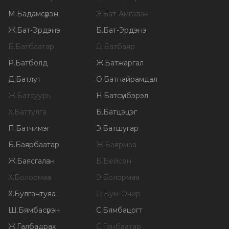
М
.
Бадамсүрэн
Э
.
Бат-Амгалан
Ж
.
Бат-Эрдэнэ
Б
.
Бат-Эрдэнэ
Б
.
Батбаатар
Д
.
Батбаяр
Р
.
Батболд
Ж
.
Батжаргал
Д
.
Батлут
О
.
Батнайрамдал
Ж
.
Батсуурь
Н
.
Батсүмбэрэл
Х
.
Баттулга
Б
.
Батцэцэг
П
.
Батчимэг
Э
.
Батшугар
Б
.
Баярбаатар
Ж
.
Баярмаа
Ж
.
Баясгалан
Б
.
Бейсен
Х
.
Болормаа
Э
.
Болормаа
Х
.
Булгантуяа
Д
.
Бум-Очир
Ш
.
Бямбасүрэн
С
.
Бямбацогт
Ж
.
Галбадрах
С
.
Ганбаатар