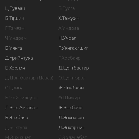
Ц
.
Туваан
Б
.
Тулга
Б
.
Түвшин
Х
.
Тэмүүжин
Г
.
Тэмүүлэн
А
.
Ундраа
Ч
.
Ундрам
Н
.
Учрал
Б
.
Уянга
Г
.
Уянгахишиг
Д
.
Үүрийнтуяа
Г
.
Хосбаяр
Б
.
Хэрлэн
Д
.
Цогтбаатар
Д
.
Цогтбаатар (Даваа)
О
.
Цогтгэрэл
С
.
Цэнгүүн
Ж
.
Чинбүрэн
Б
.
Чойжилсүрэн
Ө
.
Шижир
Л
.
Энх-Амгалан
Ж
.
Энхбаяр
Б
.
Энхбаяр
Л
.
Энхнасан
Д
.
Энхтуяа
Д
.
Энхтүвшин
М
.
Энхцэцэг
С
.
Эрдэнэбат