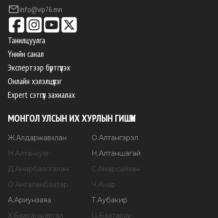
info@vip76.mn
Танилцуулга
Үнийн санал
Экспертээр бүртгүүлэх
Онлайн хэлэлцүүлэг
Expert сэтгүүл захиалах
МОНГОЛ УЛСЫН ИХ ХУРЛЫН ГИШҮҮН
Ж
.
Алдаржавхлан
О
.
Алтангэрэл
Н
.
Алтанхуяг
Н
.
Алтаншагай
Д
.
Амарбаясгалан
С
.
Амарсайхан
О
.
Амгаланбаатар
Ч
.
Анар
А
.
Ариунзаяа
Т
.
Аубакир
Х
.
Баасанжаргал
Ц
.
Баатархүү