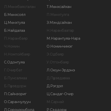
Л
.
Мөнхбаясгалан
Т
.
Мөнхсайхан
Б
.
Мөнхсоёл
П
.
Мөнхтулга
Ц
.
Мөнхтуяа
З
.
Мэндсайхан
Б
.
Найдалаа
Н
.
Наранбаатар
П
.
Наранбаяр
М
.
Нарантуяа-Нара
Ч
.
Номин
О
.
Номинчимэг
Н
.
Номтойбаяр
Э
.
Одбаяр
С
.
Одонтуяа
У
.
Отгонбаяр
Г
.
Очирбат
Л
.
Оюун-Эрдэнэ
Б
.
Пунсалмаа
Д
.
Пүрэвдаваа
Б
.
Пүрэвдорж
Д
.
Рэгдэл
П
.
Сайнзориг
Ц
.
Сандаг-Очир
О
.
Саранчулуун
М
.
Сарнай
Л
.
Соронзонболд
Р
.
Сэддорж