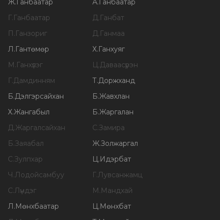
Ж
.
Ганбаатар
А
.
Ганбаатар
Г
.
Ганбаатар
Д
.
Ганбат
П
.
Ганзориг
Д
.
Ганмаа
Л
.
Гантөмөр
Х
.
Ганхуяг
М
.
Ганхүлэг
Ц
.
Даваасүрэн
Г
.
Дамдинням
Т
.
Доржханд
Б
.
Дэлгэрсайхан
Б
.
Жавхлан
Х
.
Жангабыл
Б
.
Жаргалан
Д
.
Жаргалсайхан
С
.
Замира
Б
.
Заяабал
Ж
.
Золжаргал
С
.
Зулпхар
Ц
.
Идэрбат
Ч
.
Лодойсамбуу
Г
.
Лувсанжамц
С
.
Лүндэг
М
.
Мандхай
Л
.
Мөнхбаатар
Ц
.
Мөнхбат