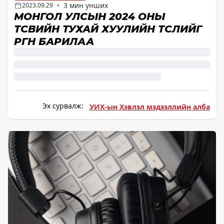
3 мин унших
2023.09.29
•
МОНГОЛ УЛСЫН 2024 ОНЫ
ТӨСВИЙН ТУХАЙ ХУУЛИЙН ТӨСЛИЙГ
ӨРГӨН БАРИЛАА
Эх сурвалж:
УИХ-ын Хэвлэл мэдээллийн алба