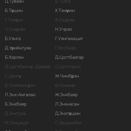
Ц
.
Туваан
Б
.
Тулга
Б
.
Түвшин
Х
.
Тэмүүжин
Г
.
Тэмүүлэн
А
.
Ундраа
Ч
.
Ундрам
Н
.
Учрал
Б
.
Уянга
Г
.
Уянгахишиг
Д
.
Үүрийнтуяа
Г
.
Хосбаяр
Б
.
Хэрлэн
Д
.
Цогтбаатар
Д
.
Цогтбаатар (Даваа)
О
.
Цогтгэрэл
С
.
Цэнгүүн
Ж
.
Чинбүрэн
Б
.
Чойжилсүрэн
Ө
.
Шижир
Л
.
Энх-Амгалан
Ж
.
Энхбаяр
Б
.
Энхбаяр
Л
.
Энхнасан
Д
.
Энхтуяа
Д
.
Энхтүвшин
М
.
Энхцэцэг
С
.
Эрдэнэбат