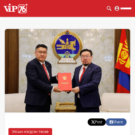
Post
Share
Улсын нэгдсэн төсөв