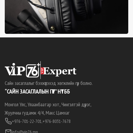
Сайн засаглалыг бэхжүүлэхэд хөгжлийн гүүр болно.
“САЙН ЗАСАГЛАЛЫН ГҮҮР” НҮТББ
Монгол Улс, Улаанбаатар хот, Чингэлтэй дүүрэг,
Жуулчны гудамж 4/4, Макс Цамхаг
+976-701-22-701,
+976-8031-7678
info@vip76.mn