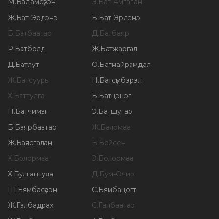
М
.
Бадамсүрэн
Э
.
Бат-Амгалан
Ж
.
Бат-Эрдэнэ
Б
.
Бат-Эрдэнэ
Б
.
Батбаатар
Д
.
Батбаяр
Р
.
Батболд
Ж
.
Батжаргал
Д
.
Батлут
О
.
Батнайрамдал
Ж
.
Батсуурь
Н
.
Батсүмбэрэл
Х
.
Баттулга
Б
.
Батцэцэг
П
.
Батчимэг
Э
.
Батшугар
Б
.
Баярбаатар
Ж
.
Баярмаа
Ж
.
Баясгалан
Б
.
Бейсен
Х
.
Болормаа
Э
.
Болормаа
Х
.
Булгантуяа
Д
.
Бум-Очир
Ш
.
Бямбасүрэн
С
.
Бямбацогт
Ж
.
Галбадрах
С
.
Ганбаатар