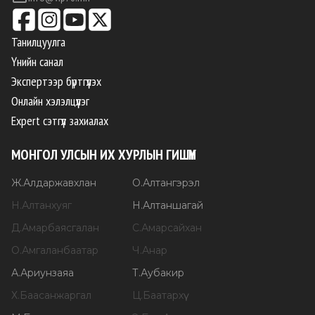
Танилцуулга
Үнийн санал
Экспертээр бүртгүүлэх
Онлайн хэлэлцүүлэг
Expert сэтгүүл захиалах
МОНГОЛ УЛСЫН ИХ ХУРЛЫН ГИШҮҮН
Ж
.
Алдаржавхлан
О
.
Алтангэрэл
Н
.
Алтанхуяг
Н
.
Алтаншагай
Д
.
Амарбаясгалан
С
.
Амарсайхан
О
.
Амгаланбаатар
Ч
.
Анар
А
.
Ариунзаяа
Т
.
Аубакир
Х
.
Баасанжаргал
Ц
.
Баатархүү