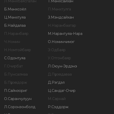
Л
.
Мөнхбаясгалан
Т
.
Мөнхсайхан
Б
.
Мөнхсоёл
П
.
Мөнхтулга
Ц
.
Мөнхтуяа
З
.
Мэндсайхан
Б
.
Найдалаа
Н
.
Наранбаатар
П
.
Наранбаяр
М
.
Нарантуяа-Нара
Ч
.
Номин
О
.
Номинчимэг
Н
.
Номтойбаяр
Э
.
Одбаяр
С
.
Одонтуяа
У
.
Отгонбаяр
Г
.
Очирбат
Л
.
Оюун-Эрдэнэ
Б
.
Пунсалмаа
Д
.
Пүрэвдаваа
Б
.
Пүрэвдорж
Д
.
Рэгдэл
П
.
Сайнзориг
Ц
.
Сандаг-Очир
О
.
Саранчулуун
М
.
Сарнай
Л
.
Соронзонболд
Р
.
Сэддорж