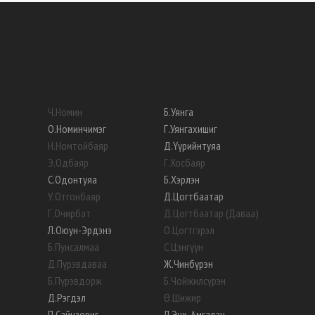
Ч
.
Номин
Б
.
Уянга
О
.
Номинчимэг
Г
.
Уянгахишиг
Н
.
Номтойбаяр
Д
.
Үүрийнтуяа
Э
.
Одбаяр
Г
.
Хосбаяр
С
.
Одонтуяа
Б
.
Хэрлэн
У
.
Отгонбаяр
Д
.
Цогтбаатар
Г
.
Очирбат
Д
.
Цогтбаатар (Даваа)
Л
.
Оюун-Эрдэнэ
О
.
Цогтгэрэл
Б
.
Пунсалмаа
С
.
Цэнгүүн
Д
.
Пүрэвдаваа
Ж
.
Чинбүрэн
Б
.
Пүрэвдорж
Б
.
Чойжилсүрэн
Д
.
Рэгдэл
Ө
.
Шижир
П
.
Сайнзориг
Л
.
Энх-Амгалан