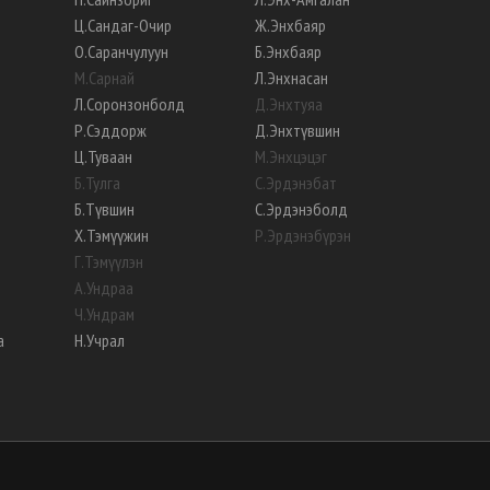
Ц
.
Сандаг-Очир
Ж
.
Энхбаяр
О
.
Саранчулуун
Б
.
Энхбаяр
М
.
Сарнай
Л
.
Энхнасан
Л
.
Соронзонболд
Д
.
Энхтуяа
Р
.
Сэддорж
Д
.
Энхтүвшин
Ц
.
Туваан
М
.
Энхцэцэг
Б
.
Тулга
С
.
Эрдэнэбат
Б
.
Түвшин
С
.
Эрдэнэболд
Х
.
Тэмүүжин
Р
.
Эрдэнэбүрэн
Г
.
Тэмүүлэн
А
.
Ундраа
Ч
.
Ундрам
а
Н
.
Учрал