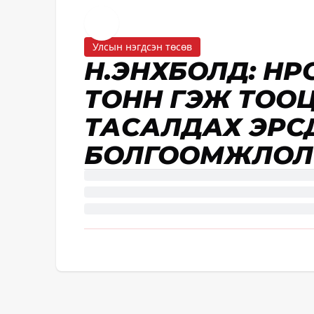
Улсын нэгдсэн төсөв
Н.ЭНХБОЛД: НҮҮ
ТОНН ГЭЖ ТОО
ТАСАЛДАХ ЭРСДЭ
БОЛГООМЖЛОЛ