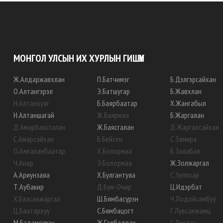
МОНГОЛ УЛСЫН ИХ ХУРЛЫН ГИШҮҮН
Ж
.
Алдаржавхлан
П
.
Батчимэг
Б
.
Дэлгэрсайхан
О
.
Алтангэрэл
Э
.
Батшугар
Б
.
Жавхлан
Н
.
Алтанхуяг
Б
.
Баярбаатар
Х
.
Жангабыл
Н
.
Алтаншагай
Ж
.
Баярмаа
Б
.
Жаргалан
Д
.
Амарбаясгалан
Ж
.
Баясгалан
Д
.
Жаргалсайхан
С
.
Амарсайхан
Б
.
Бейсен
С
.
Замира
О
.
Амгаланбаатар
Х
.
Болормаа
Б
.
Заяабал
Ч
.
Анар
Э
.
Болормаа
Ж
.
Золжаргал
А
.
Ариунзаяа
Х
.
Булгантуяа
С
.
Зулпхар
Т
.
Аубакир
Д
.
Бум-Очир
Ц
.
Идэрбат
Х
.
Баасанжаргал
Ш
.
Бямбасүрэн
Ч
.
Лодойсамбуу
Ц
.
Баатархүү
С
.
Бямбацогт
Г
.
Лувсанжамц
М
.
Бадамсүрэн
Ж
.
Галбадрах
С
.
Лүндэг