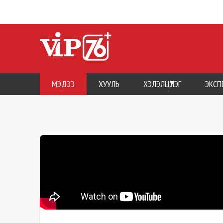
МЭДЭЭ
ХУУЛЬ
ХЭЛЭЛЦҮҮЛЭГ
ЭКСП