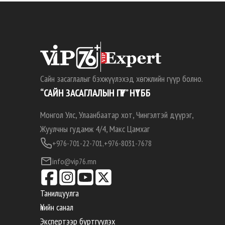
Сайн засаглалыг бэхжүүлэхэд хөгжлийн гүүр болно.
“САЙН ЗАСАГЛАЛЫН ГҮҮР” НҮТББ
Монгол Улс, Улаанбаатар хот, Чингэлтэй дүүрэг,
Жуулчны гудамж 4/4, Макс Цамхаг
+976-701-22-701,
+976-8031-7678
info@vip76.mn
Танилцуулга
Үнийн санал
Экспертээр бүртгүүлэх