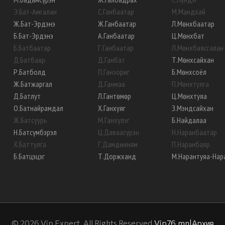
Э
.
Бат-Амгалан
С
.
Ганбаатар
М
.
Мандхай
Ж
.
Бат-Эрдэнэ
Ж
.
Ганбаатар
Л
.
Мөнхбаатар
Б
.
Бат-Эрдэнэ
А
.
Ганбаатар
Ц
.
Мөнхбат
Б
.
Батбаатар
Г
.
Ганбаатар
Л
.
Мөнхбаясгалан
Д
.
Батбаяр
Д
.
Ганбат
Т
.
Мөнхсайхан
Р
.
Батболд
П
.
Ганзориг
Б
.
Мөнхсоёл
Ж
.
Батжаргал
Д
.
Ганмаа
П
.
Мөнхтулга
Д
.
Батлут
Л
.
Гантөмөр
Ц
.
Мөнхтуяа
О
.
Батнайрамдал
Х
.
Ганхуяг
З
.
Мэндсайхан
Ж
.
Батсуурь
М
.
Ганхүлэг
Б
.
Найдалаа
Н
.
Батсүмбэрэл
Ц
.
Даваасүрэн
Н
.
Наранбаатар
Х
.
Баттулга
Г
.
Дамдинням
П
.
Наранбаяр
Б
.
Батцэцэг
Т
.
Доржханд
М
.
Нарантуяа-Нар
©
2026
Vip Expert. All Rights Reserved.
Vip76.mn
|
Архив