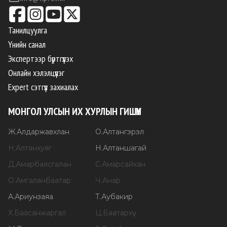
Танилцуулга
Үнийн санал
Экспертээр бүртгүүлэх
Онлайн хэлэлцүүлэг
Expert сэтгүүл захиалах
МОНГОЛ УЛСЫН ИХ ХУРЛЫН ГИШҮҮН
Ж
.
Алдаржавхлан
О
.
Алтангэрэл
Н
.
Алтанхуяг
Н
.
Алтаншагай
Д
.
Амарбаясгалан
С
.
Амарсайхан
О
.
Амгаланбаатар
Ч
.
Анар
А
.
Ариунзаяа
Т
.
Аубакир
Х
.
Баасанжаргал
Ц
.
Баатархүү