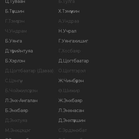
Ц
.
Туваан
Б
.
Тулга
Б
.
Түвшин
Х
.
Тэмүүжин
Г
.
Тэмүүлэн
А
.
Ундраа
Ч
.
Ундрам
Н
.
Учрал
Б
.
Уянга
Г
.
Уянгахишиг
Д
.
Үүрийнтуяа
Г
.
Хосбаяр
Б
.
Хэрлэн
Д
.
Цогтбаатар
Д
.
Цогтбаатар (Даваа)
О
.
Цогтгэрэл
С
.
Цэнгүүн
Ж
.
Чинбүрэн
Б
.
Чойжилсүрэн
Ө
.
Шижир
Л
.
Энх-Амгалан
Ж
.
Энхбаяр
Б
.
Энхбаяр
Л
.
Энхнасан
Д
.
Энхтуяа
Д
.
Энхтүвшин
М
.
Энхцэцэг
С
.
Эрдэнэбат