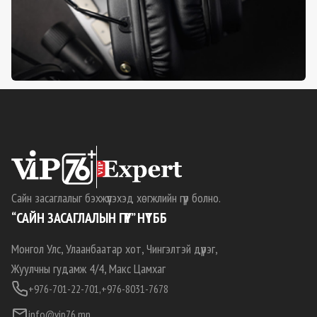
Сайн засаглалыг бэхжүүлэхэд хөгжлийн гүүр болно.
“САЙН ЗАСАГЛАЛЫН ГҮҮР” НҮТББ
Монгол Улс, Улаанбаатар хот, Чингэлтэй дүүрэг,
Жуулчны гудамж 4/4, Макс Цамхаг
+976-701-22-701,
+976-8031-7678
info@vip76.mn