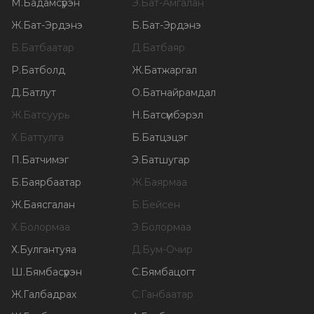
М
.
Бадамсүрэн
Э
.
Бат-Амгалан
Ж
.
Бат-Эрдэнэ
Б
.
Бат-Эрдэнэ
Б
.
Батбаатар
Д
.
Батбаяр
Р
.
Батболд
Ж
.
Батжаргал
Д
.
Батлут
О
.
Батнайрамдал
Ж
.
Батсуурь
Н
.
Батсүмбэрэл
Х
.
Баттулга
Б
.
Батцэцэг
П
.
Батчимэг
Э
.
Батшугар
Б
.
Баярбаатар
Ж
.
Баярмаа
Ж
.
Баясгалан
Б
.
Бейсен
Х
.
Болормаа
Э
.
Болормаа
Х
.
Булгантуяа
Д
.
Бум-Очир
Ш
.
Бямбасүрэн
С
.
Бямбацогт
Ж
.
Галбадрах
С
.
Ганбаатар