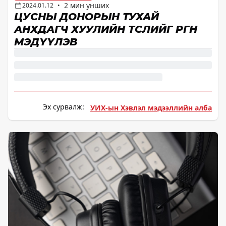
2 мин унших
2024.01.12
•
ЦУСНЫ ДОНОРЫН ТУХАЙ
АНХДАГЧ ХУУЛИЙН ТӨСЛИЙГ ӨРГӨН
МЭДҮҮЛЭВ
Эх сурвалж:
УИХ-ын Хэвлэл мэдээллийн алба