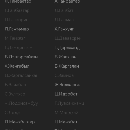
Ж
.
Ганбаатар
А
.
Ганбаатар
Г
.
Ганбаатар
Д
.
Ганбат
П
.
Ганзориг
Д
.
Ганмаа
Л
.
Гантөмөр
Х
.
Ганхуяг
М
.
Ганхүлэг
Ц
.
Даваасүрэн
Г
.
Дамдинням
Т
.
Доржханд
Б
.
Дэлгэрсайхан
Б
.
Жавхлан
Х
.
Жангабыл
Б
.
Жаргалан
Д
.
Жаргалсайхан
С
.
Замира
Б
.
Заяабал
Ж
.
Золжаргал
С
.
Зулпхар
Ц
.
Идэрбат
Ч
.
Лодойсамбуу
Г
.
Лувсанжамц
С
.
Лүндэг
М
.
Мандхай
Л
.
Мөнхбаатар
Ц
.
Мөнхбат