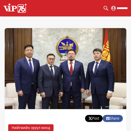
Post
Share
Нийгмийн эрүүл мэнд