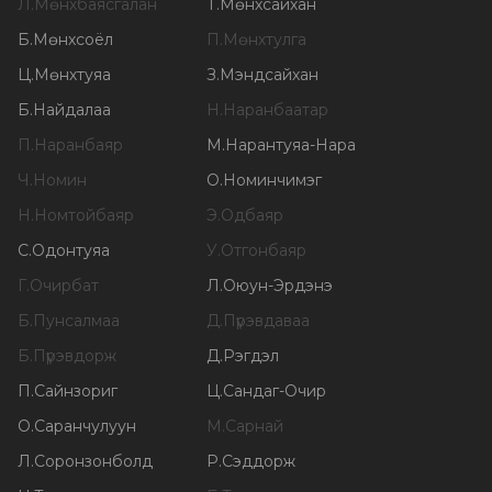
Л
.
Мөнхбаясгалан
Т
.
Мөнхсайхан
Б
.
Мөнхсоёл
П
.
Мөнхтулга
Ц
.
Мөнхтуяа
З
.
Мэндсайхан
Б
.
Найдалаа
Н
.
Наранбаатар
П
.
Наранбаяр
М
.
Нарантуяа-Нара
Ч
.
Номин
О
.
Номинчимэг
Н
.
Номтойбаяр
Э
.
Одбаяр
С
.
Одонтуяа
У
.
Отгонбаяр
Г
.
Очирбат
Л
.
Оюун-Эрдэнэ
Б
.
Пунсалмаа
Д
.
Пүрэвдаваа
Б
.
Пүрэвдорж
Д
.
Рэгдэл
П
.
Сайнзориг
Ц
.
Сандаг-Очир
О
.
Саранчулуун
М
.
Сарнай
Л
.
Соронзонболд
Р
.
Сэддорж