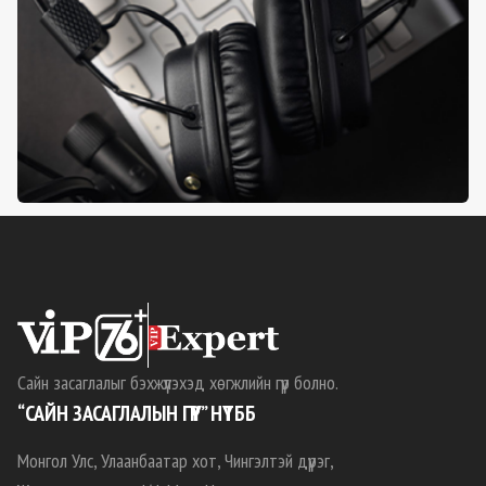
Сайн засаглалыг бэхжүүлэхэд хөгжлийн гүүр болно.
“САЙН ЗАСАГЛАЛЫН ГҮҮР” НҮТББ
Монгол Улс, Улаанбаатар хот, Чингэлтэй дүүрэг,