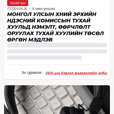
Хүний эрх
6 мин унших
2024.04.26
•
МОНГОЛ УЛСЫН ХҮНИЙ ЭРХИЙН
ҮНДЭСНИЙ КОМИССЫН ТУХАЙ
ХУУЛЬД НЭМЭЛТ, ӨӨРЧЛӨЛТ
ОРУУЛАХ ТУХАЙ ХУУЛИЙН ТӨСӨЛ
ӨРГӨН МЭДҮҮЛЭВ
Эх сурвалж:
УИХ-ын Хэвлэл мэдээллийн алба