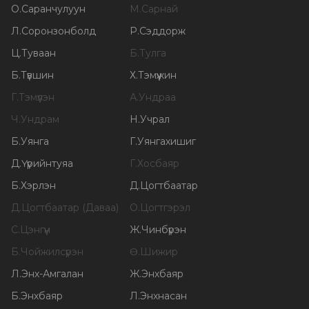
О
.
Саранчулуун
М
.
Сарнай
Л
.
Соронзонболд
Р
.
Сэддорж
Ц
.
Туваан
Б
.
Тулга
Б
.
Түвшин
Х
.
Тэмүүжин
Г
.
Тэмүүлэн
А
.
Ундраа
Ч
.
Ундрам
Н
.
Учрал
Б
.
Уянга
Г
.
Уянгахишиг
Д
.
Үүрийнтуяа
Г
.
Хосбаяр
Б
.
Хэрлэн
Д
.
Цогтбаатар
Д
.
Цогтбаатар (Даваа)
О
.
Цогтгэрэл
С
.
Цэнгүүн
Ж
.
Чинбүрэн
Б
.
Чойжилсүрэн
Ө
.
Шижир
Л
.
Энх-Амгалан
Ж
.
Энхбаяр
Б
.
Энхбаяр
Л
.
Энхнасан