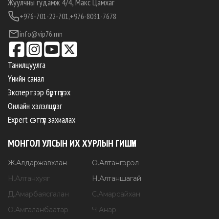
Жуулчны гудамж 4/4, Макс Цамхаг
+976-701-22-701,
+976-8031-7678
info@vip76.mn
Танилцуулга
Үнийн санал
Экспертээр бүртгүүлэх
Онлайн хэлэлцүүлэг
Expert сэтгүүл захиалах
МОНГОЛ УЛСЫН ИХ ХУРЛЫН ГИШҮҮН
Ж
.
Алдаржавхлан
О
.
Алтангэрэл
Н
.
Алтанхуяг
Н
.
Алтаншагай
Д
.
Амарбаясгалан
С
.
Амарсайхан
О
.
Амгаланбаатар
Ч
.
Анар