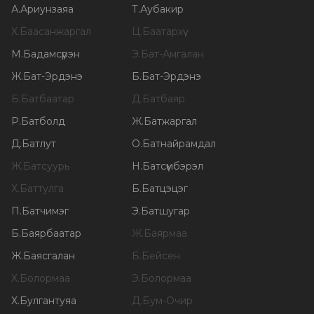
А
.
Ариунзаяа
Т
.
Аубакир
Х
.
Баасанжаргал
Ц
.
Баатархүү
М
.
Бадамсүрэн
Э
.
Бат-Амгалан
Ж
.
Бат-Эрдэнэ
Б
.
Бат-Эрдэнэ
Б
.
Батбаатар
Д
.
Батбаяр
Р
.
Батболд
Ж
.
Батжаргал
Д
.
Батлут
О
.
Батнайрамдал
Ж
.
Батсуурь
Н
.
Батсүмбэрэл
Х
.
Баттулга
Б
.
Батцэцэг
П
.
Батчимэг
Э
.
Батшугар
Б
.
Баярбаатар
Ж
.
Баярмаа
Ж
.
Баясгалан
Б
.
Бейсен
Х
.
Болормаа
Э
.
Болормаа
Х
.
Булгантуяа
Д
.
Бум-Очир