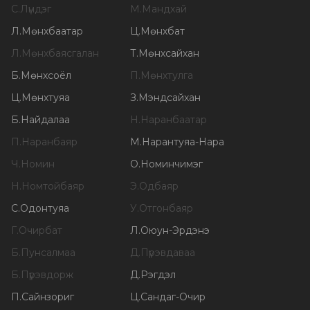
С
.
Лүндэг
М
.
Мандхай
Л
.
Мөнхбаатар
Ц
.
Мөнхбат
Л
.
Мөнхбаясгалан
Т
.
Мөнхсайхан
Б
.
Мөнхсоёл
П
.
Мөнхтулга
Ц
.
Мөнхтуяа
З
.
Мэндсайхан
Б
.
Найдалаа
Н
.
Наранбаатар
П
.
Наранбаяр
М
.
Нарантуяа-Нара
Ч
.
Номин
О
.
Номинчимэг
Н
.
Номтойбаяр
Э
.
Одбаяр
С
.
Одонтуяа
У
.
Отгонбаяр
Г
.
Очирбат
Л
.
Оюун-Эрдэнэ
Б
.
Пунсалмаа
Д
.
Пүрэвдаваа
Б
.
Пүрэвдорж
Д
.
Рэгдэл
П
.
Сайнзориг
Ц
.
Сандаг-Очир