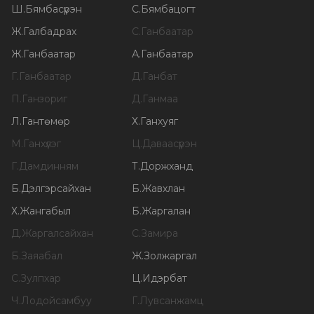
Ш
.
Бямбасүрэн
С
.
Бямбацогт
Ж
.
Галбадрах
С
.
Ганбаатар
Ж
.
Ганбаатар
А
.
Ганбаатар
Г
.
Ганбаатар
Д
.
Ганбат
П
.
Ганзориг
Д
.
Ганмаа
Л
.
Гантөмөр
Х
.
Ганхуяг
М
.
Ганхүлэг
Ц
.
Даваасүрэн
Г
.
Дамдинням
Т
.
Доржханд
Б
.
Дэлгэрсайхан
Б
.
Жавхлан
Х
.
Жангабыл
Б
.
Жаргалан
Д
.
Жаргалсайхан
С
.
Замира
Б
.
Заяабал
Ж
.
Золжаргал
С
.
Зулпхар
Ц
.
Идэрбат
Ч
.
Лодойсамбуу
Г
.
Лувсанжамц