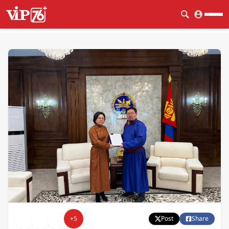
+
5
Post
Share