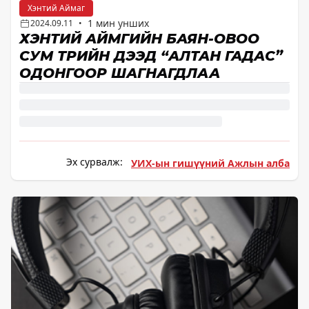
Хэнтий Аймаг
1 мин унших
2024.09.11
•
ХЭНТИЙ АЙМГИЙН БАЯН-ОВОО
СУМ ТӨРИЙН ДЭЭД “АЛТАН ГАДАС”
ОДОНГООР ШАГНАГДЛАА
Эх сурвалж:
УИХ-ын гишүүний Ажлын алба