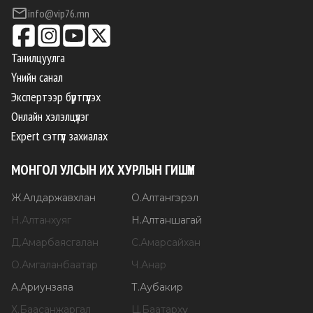
info@vip76.mn
Танилцуулга
Үнийн санал
Экспертээр бүртгүүлэх
Онлайн хэлэлцүүлэг
Expert сэтгүүл захиалах
МОНГОЛ УЛСЫН ИХ ХУРЛЫН ГИШҮҮН
Ж
.
Алдаржавхлан
О
.
Алтангэрэл
Н
.
Алтанхуяг
Н
.
Алтаншагай
Д
.
Амарбаясгалан
С
.
Амарсайхан
О
.
Амгаланбаатар
Ч
.
Анар
А
.
Ариунзаяа
Т
.
Аубакир
Х
.
Баасанжаргал
Ц
.
Баатархүү