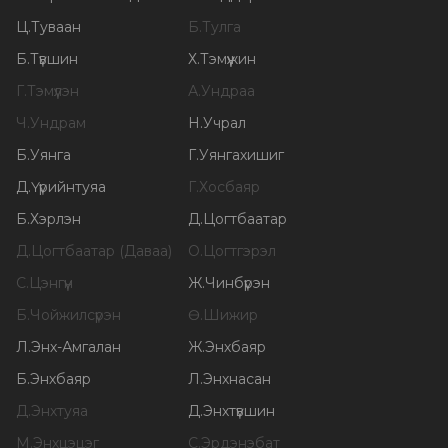
Ц
.
Туваан
Б
.
Тулга
Б
.
Түвшин
Х
.
Тэмүүжин
Г
.
Тэмүүлэн
А
.
Ундраа
Ч
.
Ундрам
Н
.
Учрал
Б
.
Уянга
Г
.
Уянгахишиг
Д
.
Үүрийнтуяа
Г
.
Хосбаяр
Б
.
Хэрлэн
Д
.
Цогтбаатар
Д
.
Цогтбаатар (Даваа)
О
.
Цогтгэрэл
С
.
Цэнгүүн
Ж
.
Чинбүрэн
Б
.
Чойжилсүрэн
Ө
.
Шижир
Л
.
Энх-Амгалан
Ж
.
Энхбаяр
Б
.
Энхбаяр
Л
.
Энхнасан
Д
.
Энхтуяа
Д
.
Энхтүвшин
М
.
Энхцэцэг
С
.
Эрдэнэбат