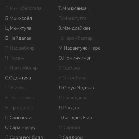
Л
.
Мөнхбаясгалан
Т
.
Мөнхсайхан
Б
.
Мөнхсоёл
П
.
Мөнхтулга
Ц
.
Мөнхтуяа
З
.
Мэндсайхан
Б
.
Найдалаа
Н
.
Наранбаатар
П
.
Наранбаяр
М
.
Нарантуяа-Нара
Ч
.
Номин
О
.
Номинчимэг
Н
.
Номтойбаяр
Э
.
Одбаяр
С
.
Одонтуяа
У
.
Отгонбаяр
Г
.
Очирбат
Л
.
Оюун-Эрдэнэ
Б
.
Пунсалмаа
Д
.
Пүрэвдаваа
Б
.
Пүрэвдорж
Д
.
Рэгдэл
П
.
Сайнзориг
Ц
.
Сандаг-Очир
О
.
Саранчулуун
М
.
Сарнай
Л
.
Соронзонболд
Р
.
Сэддорж