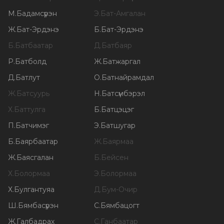
М
.
Бадамсүрэн
Э
.
Бат-Амгалан
Ж
.
Бат-Эрдэнэ
Б
.
Бат-Эрдэнэ
Б
.
Батбаатар
Д
.
Батбаяр
Р
.
Батболд
Ж
.
Батжаргал
Д
.
Батлут
О
.
Батнайрамдал
Ж
.
Батсуурь
Н
.
Батсүмбэрэл
Х
.
Баттулга
Б
.
Батцэцэг
П
.
Батчимэг
Э
.
Батшугар
Б
.
Баярбаатар
Ж
.
Баярмаа
Ж
.
Баясгалан
Б
.
Бейсен
Х
.
Болормаа
Э
.
Болормаа
Х
.
Булгантуяа
Д
.
Бум-Очир
Ш
.
Бямбасүрэн
С
.
Бямбацогт
Ж
.
Галбадрах
С
.
Ганбаатар