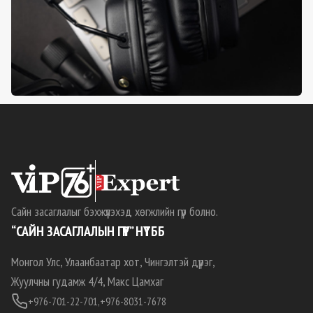
Сайн засаглалыг бэхжүүлэхэд хөгжлийн гүүр болно.
“САЙН ЗАСАГЛАЛЫН ГҮҮР” НҮТББ
Монгол Улс, Улаанбаатар хот, Чингэлтэй дүүрэг,
Жуулчны гудамж 4/4, Макс Цамхаг
+976-701-22-701,
+976-8031-7678