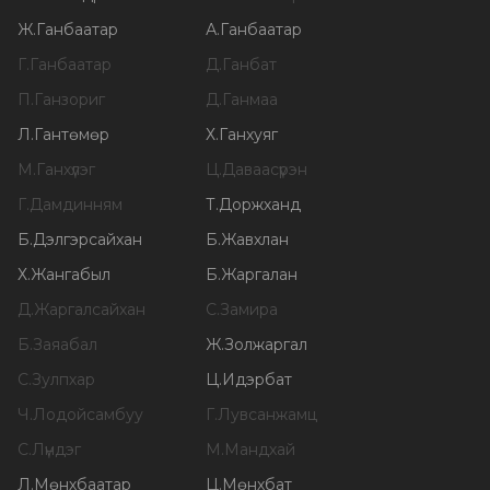
Ж
.
Ганбаатар
А
.
Ганбаатар
Г
.
Ганбаатар
Д
.
Ганбат
П
.
Ганзориг
Д
.
Ганмаа
Л
.
Гантөмөр
Х
.
Ганхуяг
М
.
Ганхүлэг
Ц
.
Даваасүрэн
Г
.
Дамдинням
Т
.
Доржханд
Б
.
Дэлгэрсайхан
Б
.
Жавхлан
Х
.
Жангабыл
Б
.
Жаргалан
Д
.
Жаргалсайхан
С
.
Замира
Б
.
Заяабал
Ж
.
Золжаргал
С
.
Зулпхар
Ц
.
Идэрбат
Ч
.
Лодойсамбуу
Г
.
Лувсанжамц
С
.
Лүндэг
М
.
Мандхай
Л
.
Мөнхбаатар
Ц
.
Мөнхбат