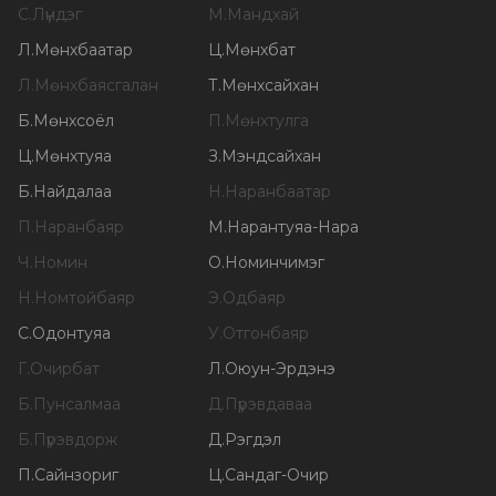
С
.
Лүндэг
М
.
Мандхай
Л
.
Мөнхбаатар
Ц
.
Мөнхбат
Л
.
Мөнхбаясгалан
Т
.
Мөнхсайхан
Б
.
Мөнхсоёл
П
.
Мөнхтулга
Ц
.
Мөнхтуяа
З
.
Мэндсайхан
Б
.
Найдалаа
Н
.
Наранбаатар
П
.
Наранбаяр
М
.
Нарантуяа-Нара
Ч
.
Номин
О
.
Номинчимэг
Н
.
Номтойбаяр
Э
.
Одбаяр
С
.
Одонтуяа
У
.
Отгонбаяр
Г
.
Очирбат
Л
.
Оюун-Эрдэнэ
Б
.
Пунсалмаа
Д
.
Пүрэвдаваа
Б
.
Пүрэвдорж
Д
.
Рэгдэл
П
.
Сайнзориг
Ц
.
Сандаг-Очир