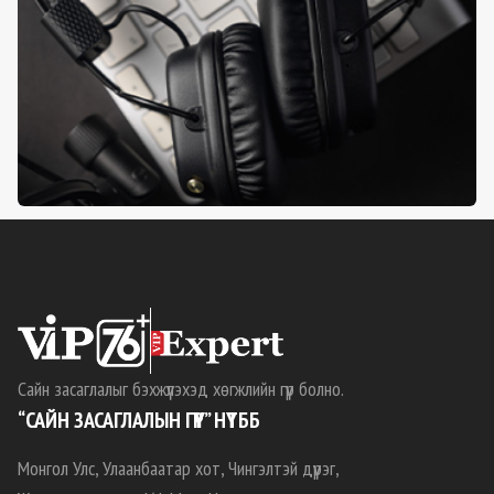
Сайн засаглалыг бэхжүүлэхэд хөгжлийн гүүр болно.
“САЙН ЗАСАГЛАЛЫН ГҮҮР” НҮТББ
Монгол Улс, Улаанбаатар хот, Чингэлтэй дүүрэг,