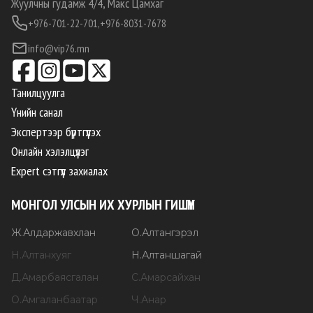
Жуулчны гудамж 4/4, Макс Цамхаг
+976-701-22-701,
+976-8031-7678
info@vip76.mn
Танилцуулга
Үнийн санал
Экспертээр бүртгүүлэх
Онлайн хэлэлцүүлэг
Expert сэтгүүл захиалах
МОНГОЛ УЛСЫН ИХ ХУРЛЫН ГИШҮҮН
Ж
.
Алдаржавхлан
О
.
Алтангэрэл
Н
.
Алтанхуяг
Н
.
Алтаншагай
Д
.
Амарбаясгалан
С
.
Амарсайхан
О
.
Амгаланбаатар
Ч
.
Анар