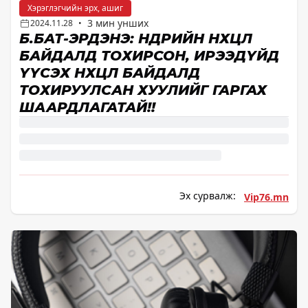
Хэрэглэгчийн эрх, ашиг
3 мин унших
2024.11.28
•
Б.БАТ-ЭРДЭНЭ: ӨНӨӨДРИЙН НӨХЦӨЛ
БАЙДАЛД ТОХИРСОН, ИРЭЭДҮЙД
ҮҮСЭХ НӨХЦӨЛ БАЙДАЛД
ТОХИРУУЛСАН ХУУЛИЙГ ГАРГАХ
ШААРДЛАГАТАЙ!!
Эх сурвалж:
Vip76.mn