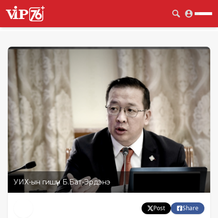
УИХ-ын гишүүн Б.Бат-Эрдэнэ
Post
Share