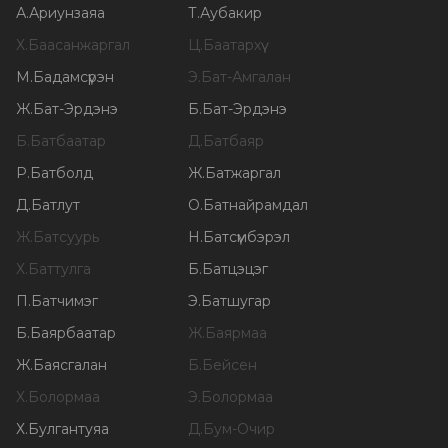
А
.
Ариунзаяа
Т
.
Аубакир
Х
.
Баасанжаргал
Ц
.
Баатархүү
М
.
Бадамсүрэн
Э
.
Бат-Амгалан
Ж
.
Бат-Эрдэнэ
Б
.
Бат-Эрдэнэ
Б
.
Батбаатар
Д
.
Батбаяр
Р
.
Батболд
Ж
.
Батжаргал
Д
.
Батлут
О
.
Батнайрамдал
Ж
.
Батсуурь
Н
.
Батсүмбэрэл
Х
.
Баттулга
Б
.
Батцэцэг
П
.
Батчимэг
Э
.
Батшугар
Б
.
Баярбаатар
Ж
.
Баярмаа
Ж
.
Баясгалан
Б
.
Бейсен
Х
.
Болормаа
Э
.
Болормаа
Х
.
Булгантуяа
Д
.
Бум-Очир