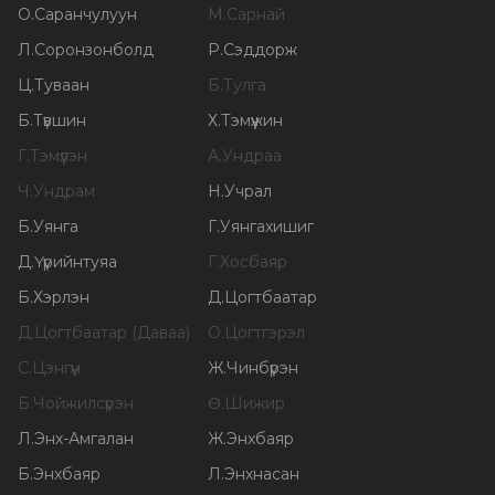
О
.
Саранчулуун
М
.
Сарнай
Л
.
Соронзонболд
Р
.
Сэддорж
Ц
.
Туваан
Б
.
Тулга
Б
.
Түвшин
Х
.
Тэмүүжин
Г
.
Тэмүүлэн
А
.
Ундраа
Ч
.
Ундрам
Н
.
Учрал
Б
.
Уянга
Г
.
Уянгахишиг
Д
.
Үүрийнтуяа
Г
.
Хосбаяр
Б
.
Хэрлэн
Д
.
Цогтбаатар
Д
.
Цогтбаатар (Даваа)
О
.
Цогтгэрэл
С
.
Цэнгүүн
Ж
.
Чинбүрэн
Б
.
Чойжилсүрэн
Ө
.
Шижир
Л
.
Энх-Амгалан
Ж
.
Энхбаяр
Б
.
Энхбаяр
Л
.
Энхнасан