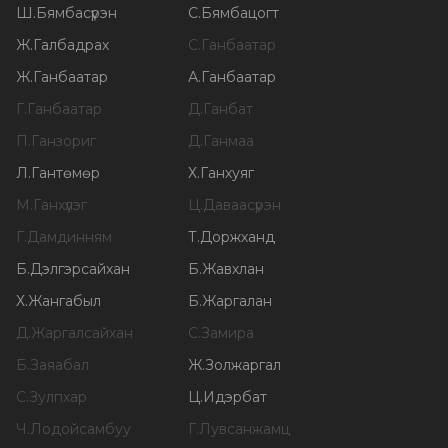
Ш
.
Бямбасүрэн
С
.
Бямбацогт
Ж
.
Галбадрах
С
.
Ганбаатар
Ж
.
Ганбаатар
А
.
Ганбаатар
Г
.
Ганбаатар
Д
.
Ганбат
П
.
Ганзориг
Д
.
Ганмаа
Л
.
Гантөмөр
Х
.
Ганхуяг
М
.
Ганхүлэг
Ц
.
Даваасүрэн
Г
.
Дамдинням
Т
.
Доржханд
Б
.
Дэлгэрсайхан
Б
.
Жавхлан
Х
.
Жангабыл
Б
.
Жаргалан
Д
.
Жаргалсайхан
С
.
Замира
Б
.
Заяабал
Ж
.
Золжаргал
С
.
Зулпхар
Ц
.
Идэрбат
Ч
.
Лодойсамбуу
Г
.
Лувсанжамц