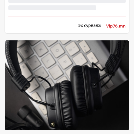
Эх сурвалж:
Vip76.mn