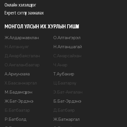
Онлайн хэлэлцүүлэг
Expert сэтгүүл захиалах
МОНГОЛ УЛСЫН ИХ ХУРЛЫН ГИШҮҮН
Ж
.
Алдаржавхлан
О
.
Алтангэрэл
Н
.
Алтанхуяг
Н
.
Алтаншагай
Д
.
Амарбаясгалан
С
.
Амарсайхан
О
.
Амгаланбаатар
Ч
.
Анар
А
.
Ариунзаяа
Т
.
Аубакир
Х
.
Баасанжаргал
Ц
.
Баатархүү
М
.
Бадамсүрэн
Э
.
Бат-Амгалан
Ж
.
Бат-Эрдэнэ
Б
.
Бат-Эрдэнэ
Б
.
Батбаатар
Д
.
Батбаяр
Р
.
Батболд
Ж
.
Батжаргал