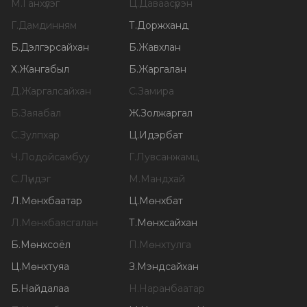
М
.
Ганхүлэг
Ц
.
Даваасүрэн
Г
.
Дамдинням
Т
.
Доржханд
Б
.
Дэлгэрсайхан
Б
.
Жавхлан
Х
.
Жангабыл
Б
.
Жаргалан
Д
.
Жаргалсайхан
С
.
Замира
Б
.
Заяабал
Ж
.
Золжаргал
С
.
Зулпхар
Ц
.
Идэрбат
Ч
.
Лодойсамбуу
Г
.
Лувсанжамц
С
.
Лүндэг
М
.
Мандхай
Л
.
Мөнхбаатар
Ц
.
Мөнхбат
Л
.
Мөнхбаясгалан
Т
.
Мөнхсайхан
Б
.
Мөнхсоёл
П
.
Мөнхтулга
Ц
.
Мөнхтуяа
З
.
Мэндсайхан
Б
.
Найдалаа
Н
.
Наранбаатар