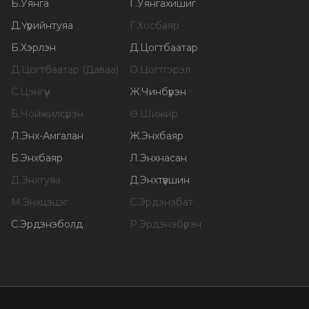
Б
.
Уянга
Г
.
Уянгахишиг
Д
.
Үүрийнтуяа
Г
.
Хосбаяр
Б
.
Хэрлэн
Д
.
Цогтбаатар
Д
.
Цогтбаатар (Даваа)
О
.
Цогтгэрэл
С
.
Цэнгүүн
Ж
.
Чинбүрэн
Б
.
Чойжилсүрэн
Ө
.
Шижир
Л
.
Энх-Амгалан
Ж
.
Энхбаяр
Б
.
Энхбаяр
Л
.
Энхнасан
Д
.
Энхтуяа
Д
.
Энхтүвшин
М
.
Энхцэцэг
С
.
Эрдэнэбат
С
.
Эрдэнэболд
Р
.
Эрдэнэбүрэн