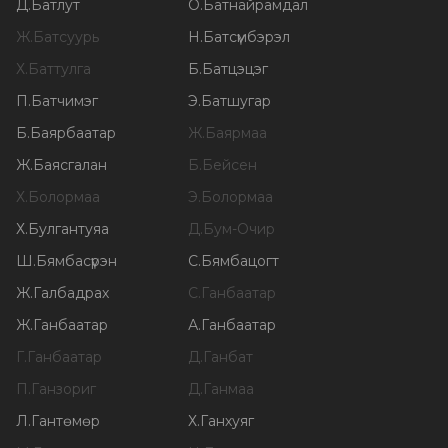
Д
.
Батлут
О
.
Батнайрамдал
Ж
.
Батсуурь
Н
.
Батсүмбэрэл
Х
.
Баттулга
Б
.
Батцэцэг
П
.
Батчимэг
Э
.
Батшугар
Б
.
Баярбаатар
Ж
.
Баярмаа
Ж
.
Баясгалан
Б
.
Бейсен
Х
.
Болормаа
Э
.
Болормаа
Х
.
Булгантуяа
Д
.
Бум-Очир
Ш
.
Бямбасүрэн
С
.
Бямбацогт
Ж
.
Галбадрах
С
.
Ганбаатар
Ж
.
Ганбаатар
А
.
Ганбаатар
Г
.
Ганбаатар
Д
.
Ганбат
П
.
Ганзориг
Д
.
Ганмаа
Л
.
Гантөмөр
Х
.
Ганхуяг