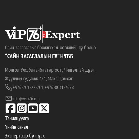
Сайн засаглалыг бэхжүүлэхэд хөгжлийн гүүр болно.
“САЙН ЗАСАГЛАЛЫН ГҮҮР” НҮТББ
Монгол Улс, Улаанбаатар хот, Чингэлтэй дүүрэг,
Жуулчны гудамж 4/4, Макс Цамхаг
+976-701-22-701,
+976-8031-7678
info@vip76.mn
Танилцуулга
Үнийн санал
Экспертээр бүртгүүлэх