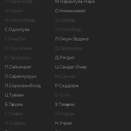
П
.
Наранбаяр
М
.
Нарантуяа-Нара
Ч
.
Номин
О
.
Номинчимэг
Н
.
Номтойбаяр
Э
.
Одбаяр
С
.
Одонтуяа
У
.
Отгонбаяр
Г
.
Очирбат
Л
.
Оюун-Эрдэнэ
Б
.
Пунсалмаа
Д
.
Пүрэвдаваа
Б
.
Пүрэвдорж
Д
.
Рэгдэл
П
.
Сайнзориг
Ц
.
Сандаг-Очир
О
.
Саранчулуун
М
.
Сарнай
Л
.
Соронзонболд
Р
.
Сэддорж
Ц
.
Туваан
Б
.
Тулга
Б
.
Түвшин
Х
.
Тэмүүжин
Г
.
Тэмүүлэн
А
.
Ундраа
Ч
.
Ундрам
Н
.
Учрал