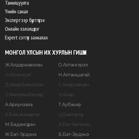
Танилцуулга
Үнийн санал
Экспертээр бүртгүүлэх
Онлайн хэлэлцүүлэг
Expert сэтгүүл захиалах
МОНГОЛ УЛСЫН ИХ ХУРЛЫН ГИШҮҮН
Ж
.
Алдаржавхлан
О
.
Алтангэрэл
Н
.
Алтанхуяг
Н
.
Алтаншагай
Д
.
Амарбаясгалан
С
.
Амарсайхан
О
.
Амгаланбаатар
Ч
.
Анар
А
.
Ариунзаяа
Т
.
Аубакир
Х
.
Баасанжаргал
Ц
.
Баатархүү
М
.
Бадамсүрэн
Э
.
Бат-Амгалан
Ж
.
Бат-Эрдэнэ
Б
.
Бат-Эрдэнэ