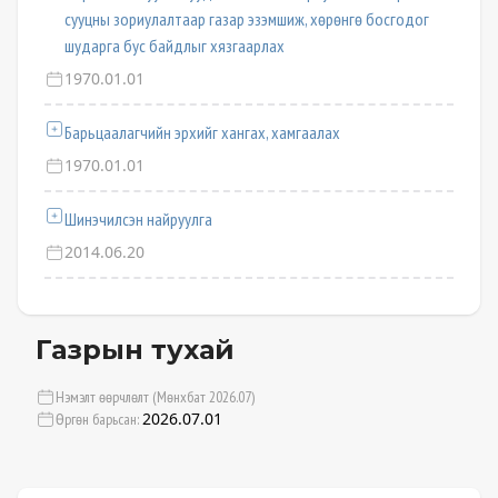
сууцны зориулалтаар газар эзэмшиж, хөрөнгө босгодог
шударга бус байдлыг хязгаарлах
1970.01.01
Барьцаалагчийн эрхийг хангах, хамгаалах
1970.01.01
Шинэчилсэн найруулга
2014.06.20
Газрын тухай
Нэмэлт өөрчлөлт (Мөнхбат 2026.07)
2026.07.01
Өргөн барьсан: