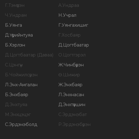
Г
.
Тэмүүлэн
А
.
Ундраа
Ч
.
Ундрам
Н
.
Учрал
Б
.
Уянга
Г
.
Уянгахишиг
Д
.
Үүрийнтуяа
Г
.
Хосбаяр
Б
.
Хэрлэн
Д
.
Цогтбаатар
Д
.
Цогтбаатар (Даваа)
О
.
Цогтгэрэл
С
.
Цэнгүүн
Ж
.
Чинбүрэн
Б
.
Чойжилсүрэн
Ө
.
Шижир
Л
.
Энх-Амгалан
Ж
.
Энхбаяр
Б
.
Энхбаяр
Л
.
Энхнасан
Д
.
Энхтуяа
Д
.
Энхтүвшин
М
.
Энхцэцэг
С
.
Эрдэнэбат
С
.
Эрдэнэболд
Р
.
Эрдэнэбүрэн