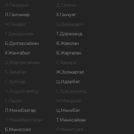
П
.
Ганзориг
Д
.
Ганмаа
Л
.
Гантөмөр
Х
.
Ганхуяг
М
.
Ганхүлэг
Ц
.
Даваасүрэн
Г
.
Дамдинням
Т
.
Доржханд
Б
.
Дэлгэрсайхан
Б
.
Жавхлан
Х
.
Жангабыл
Б
.
Жаргалан
Д
.
Жаргалсайхан
С
.
Замира
Б
.
Заяабал
Ж
.
Золжаргал
С
.
Зулпхар
Ц
.
Идэрбат
Ч
.
Лодойсамбуу
Г
.
Лувсанжамц
С
.
Лүндэг
М
.
Мандхай
Л
.
Мөнхбаатар
Ц
.
Мөнхбат
Л
.
Мөнхбаясгалан
Т
.
Мөнхсайхан
Б
.
Мөнхсоёл
П
.
Мөнхтулга