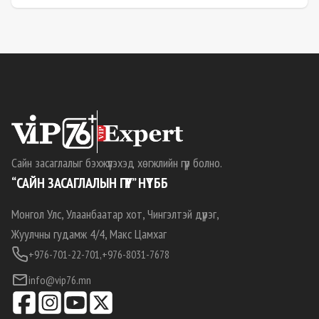
Сайн засаглалыг бэхжүүлэхэд хөгжлийн гүүр болно.
“САЙН ЗАСАГЛАЛЫН ГҮҮР” НҮТББ
Монгол Улс, Улаанбаатар хот, Чингэлтэй дүүрэг,
Жуулчны гудамж 4/4, Макс Цамхаг
+976-701-22-701,
+976-8031-7678
info@vip76.mn