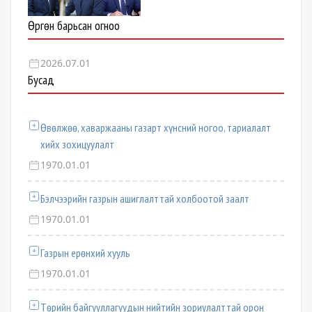
Өргөн барьсан огноо
2026.07.01
Бусад
Өвөлжөө, хаваржааны газарт хүнсний ногоо, тариалалт
хийх зохицуулалт
1970.01.01
Бэлчээрийн газрын ашиглалттай холбоотой заалт
1970.01.01
Газрын ерөнхий хууль
1970.01.01
Төрийн байгууллагуудын нийтийн зориулалттай орон