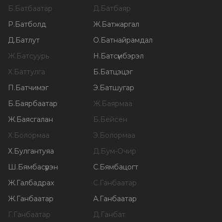
Б
.
Батбаатар
Д
.
Батбаяр
Р
.
Батболд
Ж
.
Батжаргал
Д
.
Батлут
О
.
Батнайрамдал
Ж
.
Батсуурь
Н
.
Батсүмбэрэл
Х
.
Баттулга
Б
.
Батцэцэг
П
.
Батчимэг
Э
.
Батшугар
Б
.
Баярбаатар
Ж
.
Баярмаа
Ж
.
Баясгалан
Б
.
Бейсен
Х
.
Болормаа
Э
.
Болормаа
Х
.
Булгантуяа
Д
.
Бум-Очир
Ш
.
Бямбасүрэн
С
.
Бямбацогт
Ж
.
Галбадрах
С
.
Ганбаатар
Ж
.
Ганбаатар
А
.
Ганбаатар
Г
.
Ганбаатар
Д
.
Ганбат