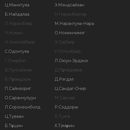
Ц
.
Мөнхтуяа
З
.
Мэндсайхан
Б
.
Найдалаа
Н
.
Наранбаатар
П
.
Наранбаяр
М
.
Нарантуяа-Нара
Ч
.
Номин
О
.
Номинчимэг
Н
.
Номтойбаяр
Э
.
Одбаяр
С
.
Одонтуяа
У
.
Отгонбаяр
Г
.
Очирбат
Л
.
Оюун-Эрдэнэ
Б
.
Пунсалмаа
Д
.
Пүрэвдаваа
Б
.
Пүрэвдорж
Д
.
Рэгдэл
П
.
Сайнзориг
Ц
.
Сандаг-Очир
О
.
Саранчулуун
М
.
Сарнай
Л
.
Соронзонболд
Р
.
Сэддорж
Ц
.
Туваан
Б
.
Тулга
Б
.
Түвшин
Х
.
Тэмүүжин