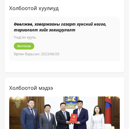
Холбоотой хуулиуд
Өвөлжөө, хаваржааны газарт хүнсний ногоо,
Б
тариалалт хийх зохицуулалт
з
Үндсэн хууль
Үн
Нэгтгэсэн
Өргөн барьсан:
2023/06/20
Өр
Холбоотой мэдээ