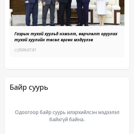
Газрын тухай хуульд нэмэлт, өөрчлөлт оруулах
тухай хуулийн төсөл өргөн мэдүүлэв
2026.07.01
Байр суурь
Одоогоор байр суурь илэрхийлсэн мэдээлэл
байхгүй байна.