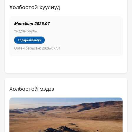
Холбоотой хуулиуд
Мөнхбат 2026.07
Б
з
Үндсэн хууль
Үн
Тодорхойлоогүй
Өргөн барьсан:
2026/07/01
Өр
Холбоотой мэдээ