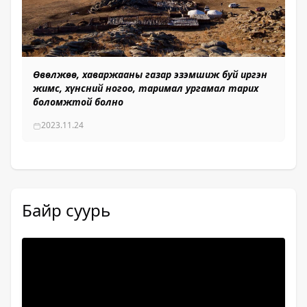
Өвөлжөө, хаваржааны газар эзэмшиж буй иргэн
Га
жимс, хүнсний ногоо, таримал ургамал тарих
аш
боломжтой болно
өр
2023.11.24
Байр суурь