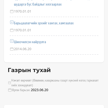
шударга бус байдлыг хязгаарлах
1970.01.01
Барьцаалагчийн эрхийг хангах, хамгаалах
1970.01.01
Шинэчилсэн найруулга
2014.06.20
Газрын тухай
Нэмэлт өөрчлөлт (Өвөлжөө, хаваржааны газарт хүнсний ногоо, тариалалт
хийх зохицуулалт)
2023.06.20
Өргөн барьсан: