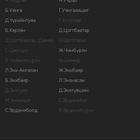
Ч
.
Ундрам
Н
.
Учрал
Б
.
Уянга
Г
.
Уянгахишиг
Д
.
Үүрийнтуяа
Г
.
Хосбаяр
Б
.
Хэрлэн
Д
.
Цогтбаатар
Д
.
Цогтбаатар (Даваа)
О
.
Цогтгэрэл
С
.
Цэнгүүн
Ж
.
Чинбүрэн
Б
.
Чойжилсүрэн
Ө
.
Шижир
Л
.
Энх-Амгалан
Ж
.
Энхбаяр
Б
.
Энхбаяр
Л
.
Энхнасан
Д
.
Энхтуяа
Д
.
Энхтүвшин
М
.
Энхцэцэг
С
.
Эрдэнэбат
С
.
Эрдэнэболд
Р
.
Эрдэнэбүрэн