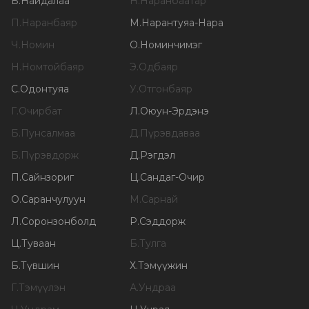
Б
.
Найдалаа
Н
.
Наранбаатар
П
.
Наранбаяр
М
.
Нарантуяа-Нара
Ч
.
Номин
О
.
Номинчимэг
Н
.
Номтойбаяр
Э
.
Одбаяр
С
.
Одонтуяа
У
.
Отгонбаяр
Г
.
Очирбат
Л
.
Оюун-Эрдэнэ
Б
.
Пунсалмаа
Д
.
Пүрэвдаваа
Б
.
Пүрэвдорж
Д
.
Рэгдэл
П
.
Сайнзориг
Ц
.
Сандаг-Очир
О
.
Саранчулуун
М
.
Сарнай
Л
.
Соронзонболд
Р
.
Сэддорж
Ц
.
Туваан
Б
.
Тулга
Б
.
Түвшин
Х
.
Тэмүүжин
Г
.
Тэмүүлэн
А
.
Ундраа