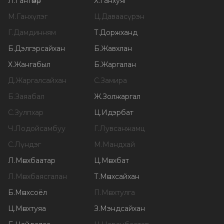
Л
.
Гантөмөр
Х
.
Ганхуяг
М
.
Ганхүлэг
Ц
.
Даваасүрэн
Г
.
Дамдинням
Т
.
Доржханд
Б
.
Дэлгэрсайхан
Б
.
Жавхлан
Х
.
Жангабыл
Б
.
Жаргалан
Д
.
Жаргалсайхан
С
.
Замира
Б
.
Заяабал
Ж
.
Золжаргал
С
.
Зулпхар
Ц
.
Идэрбат
Ч
.
Лодойсамбуу
Г
.
Лувсанжамц
С
.
Лүндэг
М
.
Мандхай
Л
.
Мөнхбаатар
Ц
.
Мөнхбат
Л
.
Мөнхбаясгалан
Т
.
Мөнхсайхан
Б
.
Мөнхсоёл
П
.
Мөнхтулга
Ц
.
Мөнхтуяа
З
.
Мэндсайхан