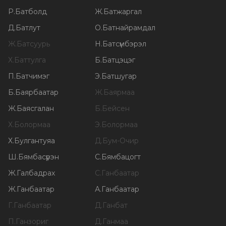
Р
.
Батболд
Ж
.
Батжаргал
Д
.
Батлут
О
.
Батнайрамдал
Ж
.
Батсуурь
Н
.
Батсүмбэрэл
Х
.
Баттулга
Б
.
Батцэцэг
П
.
Батчимэг
Э
.
Батшугар
Б
.
Баярбаатар
Ж
.
Баярмаа
Ж
.
Баясгалан
Б
.
Бейсен
Х
.
Болормаа
Э
.
Болормаа
Х
.
Булгантуяа
Д
.
Бум-Очир
Ш
.
Бямбасүрэн
С
.
Бямбацогт
Ж
.
Галбадрах
С
.
Ганбаатар
Ж
.
Ганбаатар
А
.
Ганбаатар
Г
.
Ганбаатар
Д
.
Ганбат
П
.
Ганзориг
Д
.
Ганмаа