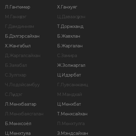
Л
.
Гантөмөр
Х
.
Ганхуяг
М
.
Ганхүлэг
Ц
.
Даваасүрэн
Г
.
Дамдинням
Т
.
Доржханд
Б
.
Дэлгэрсайхан
Б
.
Жавхлан
Х
.
Жангабыл
Б
.
Жаргалан
Д
.
Жаргалсайхан
С
.
Замира
Б
.
Заяабал
Ж
.
Золжаргал
С
.
Зулпхар
Ц
.
Идэрбат
Ч
.
Лодойсамбуу
Г
.
Лувсанжамц
С
.
Лүндэг
М
.
Мандхай
Л
.
Мөнхбаатар
Ц
.
Мөнхбат
Л
.
Мөнхбаясгалан
Т
.
Мөнхсайхан
Б
.
Мөнхсоёл
П
.
Мөнхтулга
Ц
.
Мөнхтуяа
З
.
Мэндсайхан