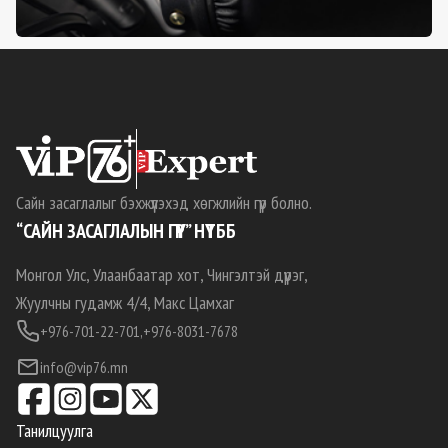
Сайн засаглалыг бэхжүүлэхэд хөгжлийн гүүр болно.
“САЙН ЗАСАГЛАЛЫН ГҮҮР” НҮТББ
Монгол Улс, Улаанбаатар хот, Чингэлтэй дүүрэг,
Жуулчны гудамж 4/4, Макс Цамхаг
+976-701-22-701,
+976-8031-7678
info@vip76.mn
Танилцуулга