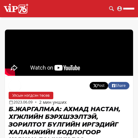
Post
Share
Улсын нэгдсэн төсөв
2 мин унших
2023.06.09
•
Б.ЖАРГАЛМАА: АХМАД НАСТАН,
ХӨГЖЛИЙН БЭРХШЭЭЛТЭЙ,
ЗОРИЛТОТ БҮЛГИЙН ИРГЭДИЙГ
ХАЛАМЖИЙН БОДЛОГООР