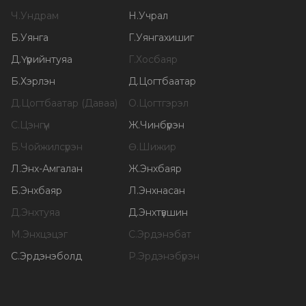
Ч
.
Ундрам
Н
.
Учрал
Б
.
Уянга
Г
.
Уянгахишиг
Д
.
Үүрийнтуяа
Г
.
Хосбаяр
Б
.
Хэрлэн
Д
.
Цогтбаатар
Д
.
Цогтбаатар (Даваа)
О
.
Цогтгэрэл
С
.
Цэнгүүн
Ж
.
Чинбүрэн
Б
.
Чойжилсүрэн
Ө
.
Шижир
Л
.
Энх-Амгалан
Ж
.
Энхбаяр
Б
.
Энхбаяр
Л
.
Энхнасан
Д
.
Энхтуяа
Д
.
Энхтүвшин
М
.
Энхцэцэг
С
.
Эрдэнэбат
С
.
Эрдэнэболд
Р
.
Эрдэнэбүрэн