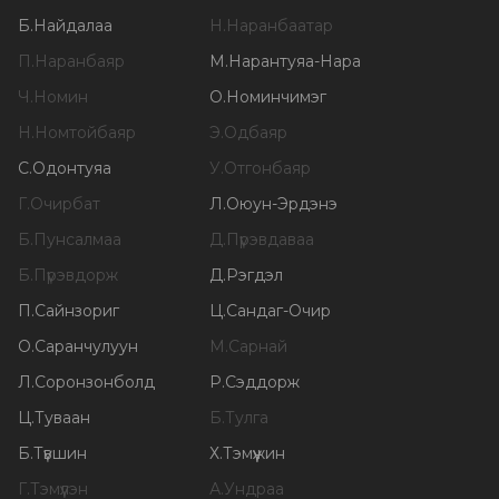
Б
.
Найдалаа
Н
.
Наранбаатар
П
.
Наранбаяр
М
.
Нарантуяа-Нара
Ч
.
Номин
О
.
Номинчимэг
Н
.
Номтойбаяр
Э
.
Одбаяр
С
.
Одонтуяа
У
.
Отгонбаяр
Г
.
Очирбат
Л
.
Оюун-Эрдэнэ
Б
.
Пунсалмаа
Д
.
Пүрэвдаваа
Б
.
Пүрэвдорж
Д
.
Рэгдэл
П
.
Сайнзориг
Ц
.
Сандаг-Очир
О
.
Саранчулуун
М
.
Сарнай
Л
.
Соронзонболд
Р
.
Сэддорж
Ц
.
Туваан
Б
.
Тулга
Б
.
Түвшин
Х
.
Тэмүүжин
Г
.
Тэмүүлэн
А
.
Ундраа