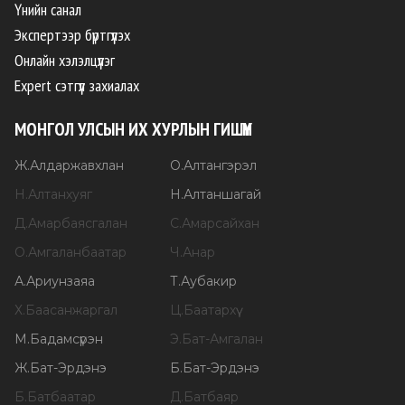
Үнийн санал
Экспертээр бүртгүүлэх
Онлайн хэлэлцүүлэг
Expert сэтгүүл захиалах
МОНГОЛ УЛСЫН ИХ ХУРЛЫН ГИШҮҮН
Ж
.
Алдаржавхлан
О
.
Алтангэрэл
Н
.
Алтанхуяг
Н
.
Алтаншагай
Д
.
Амарбаясгалан
С
.
Амарсайхан
О
.
Амгаланбаатар
Ч
.
Анар
А
.
Ариунзаяа
Т
.
Аубакир
Х
.
Баасанжаргал
Ц
.
Баатархүү
М
.
Бадамсүрэн
Э
.
Бат-Амгалан
Ж
.
Бат-Эрдэнэ
Б
.
Бат-Эрдэнэ
Б
.
Батбаатар
Д
.
Батбаяр