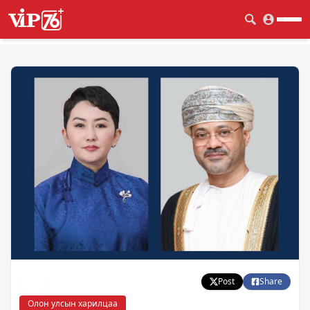
Post
Share
Олон улсын харилцаа