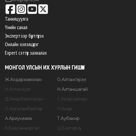
Танилцуулга
Үнийн санал
Экспертээр бүртгүүлэх
Онлайн хэлэлцүүлэг
Expert сэтгүүл захиалах
МОНГОЛ УЛСЫН ИХ ХУРЛЫН ГИШҮҮН
Ж
.
Алдаржавхлан
О
.
Алтангэрэл
Н
.
Алтанхуяг
Н
.
Алтаншагай
Д
.
Амарбаясгалан
С
.
Амарсайхан
О
.
Амгаланбаатар
Ч
.
Анар
А
.
Ариунзаяа
Т
.
Аубакир
Х
.
Баасанжаргал
Ц
.
Баатархүү