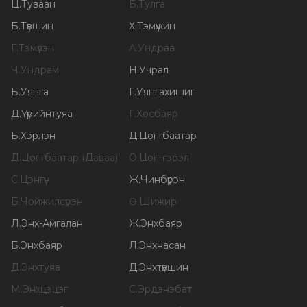
Ц
.
Туваан
Б
.
Тулга
Б
.
Түвшин
Х
.
Тэмүүжин
Г
.
Тэмүүлэн
А
.
Ундраа
Ч
.
Ундрам
Н
.
Учрал
Б
.
Уянга
Г
.
Уянгахишиг
Д
.
Үүрийнтуяа
Г
.
Хосбаяр
Б
.
Хэрлэн
Д
.
Цогтбаатар
Д
.
Цогтбаатар (Даваа)
О
.
Цогтгэрэл
С
.
Цэнгүүн
Ж
.
Чинбүрэн
Б
.
Чойжилсүрэн
Ө
.
Шижир
Л
.
Энх-Амгалан
Ж
.
Энхбаяр
Б
.
Энхбаяр
Л
.
Энхнасан
Д
.
Энхтуяа
Д
.
Энхтүвшин
М
.
Энхцэцэг
С
.
Эрдэнэбат