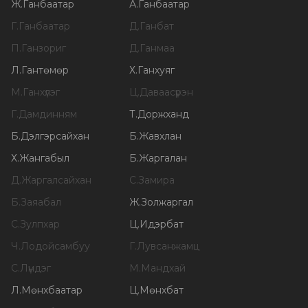
Ж
.
Ганбаатар
А
.
Ганбаатар
Г
.
Ганбаатар
Д
.
Ганбат
П
.
Ганзориг
Д
.
Ганмаа
Л
.
Гантөмөр
Х
.
Ганхуяг
М
.
Ганхүлэг
Ц
.
Даваасүрэн
Г
.
Дамдинням
Т
.
Доржханд
Б
.
Дэлгэрсайхан
Б
.
Жавхлан
Х
.
Жангабыл
Б
.
Жаргалан
Д
.
Жаргалсайхан
С
.
Замира
Б
.
Заяабал
Ж
.
Золжаргал
С
.
Зулпхар
Ц
.
Идэрбат
Ч
.
Лодойсамбуу
Г
.
Лувсанжамц
С
.
Лүндэг
М
.
Мандхай
Л
.
Мөнхбаатар
Ц
.
Мөнхбат