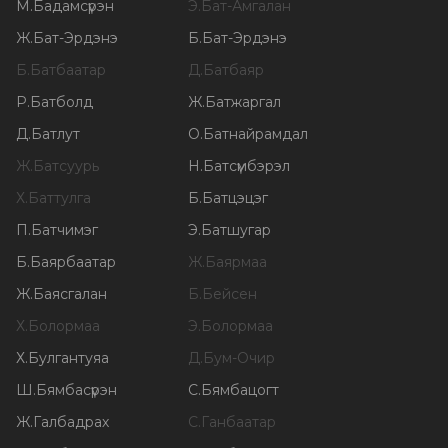
М
.
Бадамсүрэн
Э
.
Бат-Амгалан
Ж
.
Бат-Эрдэнэ
Б
.
Бат-Эрдэнэ
Б
.
Батбаатар
Д
.
Батбаяр
Р
.
Батболд
Ж
.
Батжаргал
Д
.
Батлут
О
.
Батнайрамдал
Ж
.
Батсуурь
Н
.
Батсүмбэрэл
Х
.
Баттулга
Б
.
Батцэцэг
П
.
Батчимэг
Э
.
Батшугар
Б
.
Баярбаатар
Ж
.
Баярмаа
Ж
.
Баясгалан
Б
.
Бейсен
Х
.
Болормаа
Э
.
Болормаа
Х
.
Булгантуяа
Д
.
Бум-Очир
Ш
.
Бямбасүрэн
С
.
Бямбацогт
Ж
.
Галбадрах
С
.
Ганбаатар