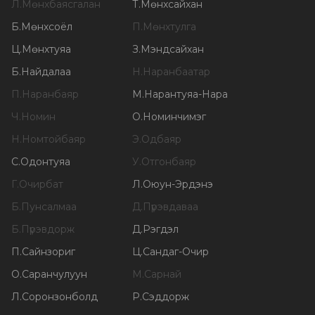
Л
.
Мөнхбаясгалан
Т
.
Мөнхсайхан
Б
.
Мөнхсоёл
П
.
Мөнхтулга
Ц
.
Мөнхтуяа
З
.
Мэндсайхан
Б
.
Найдалаа
Н
.
Наранбаатар
П
.
Наранбаяр
М
.
Нарантуяа-Нара
Ч
.
Номин
О
.
Номинчимэг
Н
.
Номтойбаяр
Э
.
Одбаяр
С
.
Одонтуяа
У
.
Отгонбаяр
Г
.
Очирбат
Л
.
Оюун-Эрдэнэ
Б
.
Пунсалмаа
Д
.
Пүрэвдаваа
Б
.
Пүрэвдорж
Д
.
Рэгдэл
П
.
Сайнзориг
Ц
.
Сандаг-Очир
О
.
Саранчулуун
М
.
Сарнай
Л
.
Соронзонболд
Р
.
Сэддорж