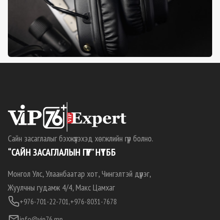
Сайн засаглалыг бэхжүүлэхэд хөгжлийн гүүр болно.
“САЙН ЗАСАГЛАЛЫН ГҮҮР” НҮТББ
Монгол Улс, Улаанбаатар хот, Чингэлтэй дүүрэг,
Жуулчны гудамж 4/4, Макс Цамхаг
+976-701-22-701,
+976-8031-7678
info@vip76.mn