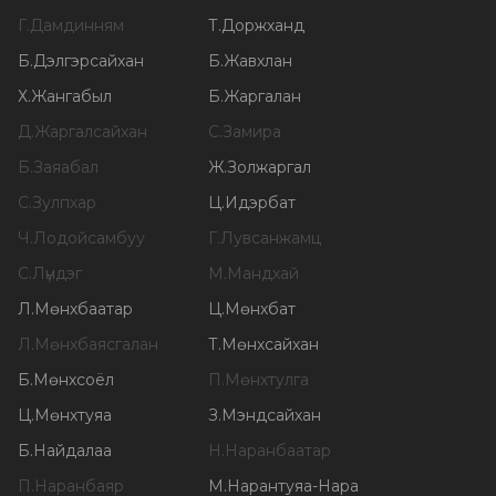
Г
.
Дамдинням
Т
.
Доржханд
Б
.
Дэлгэрсайхан
Б
.
Жавхлан
Х
.
Жангабыл
Б
.
Жаргалан
Д
.
Жаргалсайхан
С
.
Замира
Б
.
Заяабал
Ж
.
Золжаргал
С
.
Зулпхар
Ц
.
Идэрбат
Ч
.
Лодойсамбуу
Г
.
Лувсанжамц
С
.
Лүндэг
М
.
Мандхай
Л
.
Мөнхбаатар
Ц
.
Мөнхбат
Л
.
Мөнхбаясгалан
Т
.
Мөнхсайхан
Б
.
Мөнхсоёл
П
.
Мөнхтулга
Ц
.
Мөнхтуяа
З
.
Мэндсайхан
Б
.
Найдалаа
Н
.
Наранбаатар
П
.
Наранбаяр
М
.
Нарантуяа-Нара