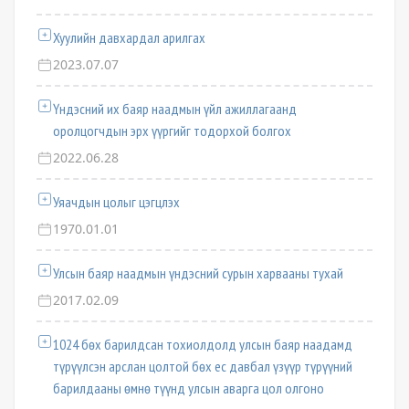
Хуулийн давхардал арилгах
2023.07.07
Үндэсний их баяр наадмын үйл ажиллагаанд
оролцогчдын эрх үүргийг тодорхой болгох
2022.06.28
Уяачдын цолыг цэгцлэх
1970.01.01
Улсын баяр наадмын үндэсний сурын харвааны тухай
2017.02.09
1024 бөх барилдсан тохиолдолд улсын баяр наадамд
түрүүлсэн арслан цолтой бөх ес давбал үзүүр түрүүний
барилдааны өмнө түүнд улсын аварга цол олгоно