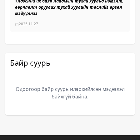
Үндэсний их баяр наадмын тухай хуульд нэмэлт,
өөрчлөлт оруулах тухай хуулийн төслийг өргөн
мэдүүллээ
2025.11.27
Байр суурь
Одоогоор байр суурь илэрхийлсэн мэдээлэл
байхгүй байна.