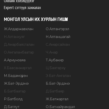
Онлайн хэлэлцүүлэг
Expert сэтгүүл захиалах
МОНГОЛ УЛСЫН ИХ ХУРЛЫН ГИШҮҮН
Ж
.
Алдаржавхлан
О
.
Алтангэрэл
Н
.
Алтанхуяг
Н
.
Алтаншагай
Д
.
Амарбаясгалан
С
.
Амарсайхан
О
.
Амгаланбаатар
Ч
.
Анар
А
.
Ариунзаяа
Т
.
Аубакир
Х
.
Баасанжаргал
Ц
.
Баатархүү
М
.
Бадамсүрэн
Э
.
Бат-Амгалан
Ж
.
Бат-Эрдэнэ
Б
.
Бат-Эрдэнэ
Б
.
Батбаатар
Д
.
Батбаяр
Р
.
Батболд
Ж
.
Батжаргал
Д
.
Батлут
О
.
Батнайрамдал