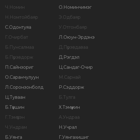
Ч
.
Номин
О
.
Номинчимэг
Н
.
Номтойбаяр
Э
.
Одбаяр
С
.
Одонтуяа
У
.
Отгонбаяр
Г
.
Очирбат
Л
.
Оюун-Эрдэнэ
Б
.
Пунсалмаа
Д
.
Пүрэвдаваа
Б
.
Пүрэвдорж
Д
.
Рэгдэл
П
.
Сайнзориг
Ц
.
Сандаг-Очир
О
.
Саранчулуун
М
.
Сарнай
Л
.
Соронзонболд
Р
.
Сэддорж
Ц
.
Туваан
Б
.
Тулга
Б
.
Түвшин
Х
.
Тэмүүжин
Г
.
Тэмүүлэн
А
.
Ундраа
Ч
.
Ундрам
Н
.
Учрал
Б
.
Уянга
Г
.
Уянгахишиг