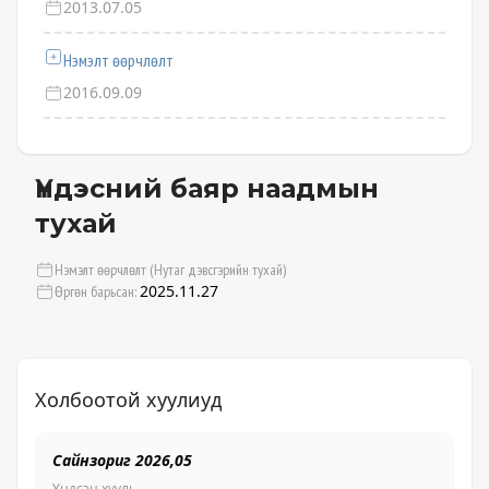
2013.07.05
Нэмэлт өөрчлөлт
2016.09.09
Үндэсний баяр наадмын
тухай
Нэмэлт өөрчлөлт (Нутаг дэвсгэрийн тухай)
2025.11.27
Өргөн барьсан:
Холбоотой хуулиуд
Сайнзориг 2026,05
О
Үндсэн хууль
Үн