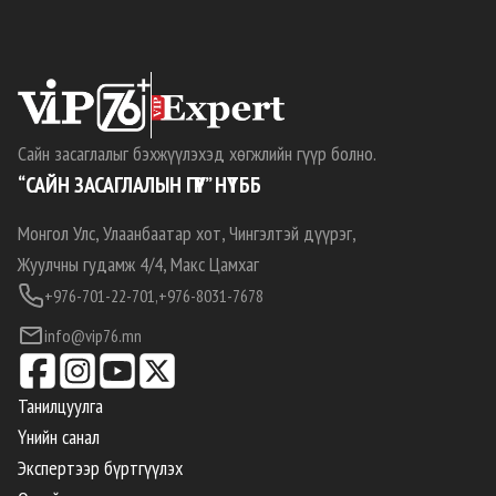
Сайн засаглалыг бэхжүүлэхэд хөгжлийн гүүр болно.
“САЙН ЗАСАГЛАЛЫН ГҮҮР” НҮТББ
Монгол Улс, Улаанбаатар хот, Чингэлтэй дүүрэг,
Жуулчны гудамж 4/4, Макс Цамхаг
+976-701-22-701,
+976-8031-7678
info@vip76.mn
Танилцуулга
Үнийн санал
Экспертээр бүртгүүлэх