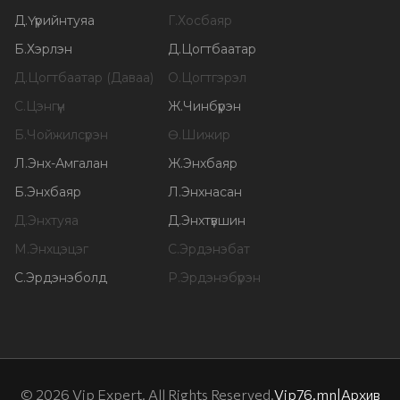
Д
.
Үүрийнтуяа
Г
.
Хосбаяр
Б
.
Хэрлэн
Д
.
Цогтбаатар
Д
.
Цогтбаатар (Даваа)
О
.
Цогтгэрэл
С
.
Цэнгүүн
Ж
.
Чинбүрэн
Б
.
Чойжилсүрэн
Ө
.
Шижир
Л
.
Энх-Амгалан
Ж
.
Энхбаяр
Б
.
Энхбаяр
Л
.
Энхнасан
Д
.
Энхтуяа
Д
.
Энхтүвшин
М
.
Энхцэцэг
С
.
Эрдэнэбат
С
.
Эрдэнэболд
Р
.
Эрдэнэбүрэн
©
2026
Vip Expert. All Rights Reserved.
Vip76.mn
|
Архив