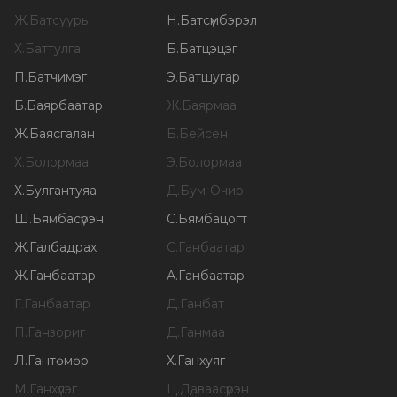
Ж
.
Батсуурь
Н
.
Батсүмбэрэл
Х
.
Баттулга
Б
.
Батцэцэг
П
.
Батчимэг
Э
.
Батшугар
Б
.
Баярбаатар
Ж
.
Баярмаа
Ж
.
Баясгалан
Б
.
Бейсен
Х
.
Болормаа
Э
.
Болормаа
Х
.
Булгантуяа
Д
.
Бум-Очир
Ш
.
Бямбасүрэн
С
.
Бямбацогт
Ж
.
Галбадрах
С
.
Ганбаатар
Ж
.
Ганбаатар
А
.
Ганбаатар
Г
.
Ганбаатар
Д
.
Ганбат
П
.
Ганзориг
Д
.
Ганмаа
Л
.
Гантөмөр
Х
.
Ганхуяг
М
.
Ганхүлэг
Ц
.
Даваасүрэн