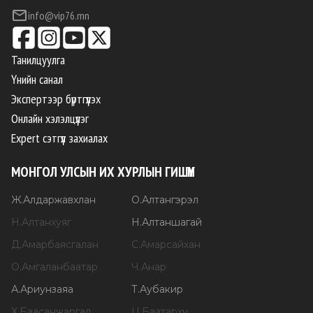
info@vip76.mn
Танилцуулга
Үнийн санал
Экспертээр бүртгүүлэх
Онлайн хэлэлцүүлэг
Expert сэтгүүл захиалах
МОНГОЛ УЛСЫН ИХ ХУРЛЫН ГИШҮҮН
Ж
.
Алдаржавхлан
О
.
Алтангэрэл
Н
.
Алтанхуяг
Н
.
Алтаншагай
Д
.
Амарбаясгалан
С
.
Амарсайхан
О
.
Амгаланбаатар
Ч
.
Анар
А
.
Ариунзаяа
Т
.
Аубакир
Х
.
Баасанжаргал
Ц
.
Баатархүү