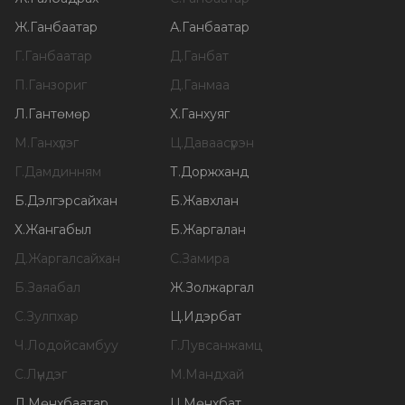
Ж
.
Ганбаатар
А
.
Ганбаатар
Г
.
Ганбаатар
Д
.
Ганбат
П
.
Ганзориг
Д
.
Ганмаа
Л
.
Гантөмөр
Х
.
Ганхуяг
М
.
Ганхүлэг
Ц
.
Даваасүрэн
Г
.
Дамдинням
Т
.
Доржханд
Б
.
Дэлгэрсайхан
Б
.
Жавхлан
Х
.
Жангабыл
Б
.
Жаргалан
Д
.
Жаргалсайхан
С
.
Замира
Б
.
Заяабал
Ж
.
Золжаргал
С
.
Зулпхар
Ц
.
Идэрбат
Ч
.
Лодойсамбуу
Г
.
Лувсанжамц
С
.
Лүндэг
М
.
Мандхай
Л
.
Мөнхбаатар
Ц
.
Мөнхбат