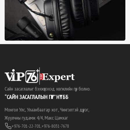
Сайн засаглалыг бэхжүүлэхэд хөгжлийн гүүр болно.
“САЙН ЗАСАГЛАЛЫН ГҮҮР” НҮТББ
Монгол Улс, Улаанбаатар хот, Чингэлтэй дүүрэг,
Жуулчны гудамж 4/4, Макс Цамхаг
+976-701-22-701,
+976-8031-7678