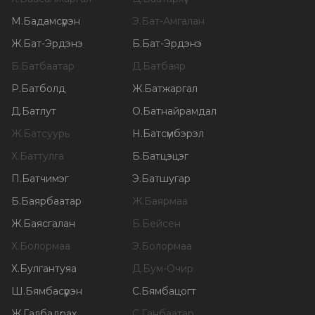
М
.
Бадамсүрэн
Э
.
Бат-Амгалан
Ж
.
Бат-Эрдэнэ
Б
.
Бат-Эрдэнэ
Б
.
Батбаатар
Д
.
Батбаяр
Р
.
Батболд
Ж
.
Батжаргал
Д
.
Батлут
О
.
Батнайрамдал
Ж
.
Батсуурь
Н
.
Батсүмбэрэл
Х
.
Баттулга
Б
.
Батцэцэг
П
.
Батчимэг
Э
.
Батшугар
Б
.
Баярбаатар
Ж
.
Баярмаа
Ж
.
Баясгалан
Б
.
Бейсен
Х
.
Болормаа
Э
.
Болормаа
Х
.
Булгантуяа
Д
.
Бум-Очир
Ш
.
Бямбасүрэн
С
.
Бямбацогт
Ж
.
Галбадрах
С
.
Ганбаатар