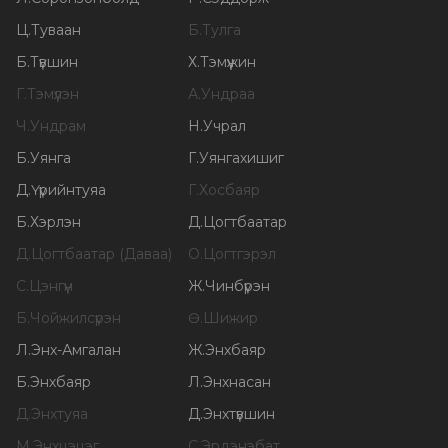
Ц
.
Туваан
Б
.
Тулга
Б
.
Түвшин
Х
.
Тэмүүжин
Г
.
Тэмүүлэн
А
.
Ундраа
Ч
.
Ундрам
Н
.
Учрал
Б
.
Уянга
Г
.
Уянгахишиг
Д
.
Үүрийнтуяа
Г
.
Хосбаяр
Б
.
Хэрлэн
Д
.
Цогтбаатар
Д
.
Цогтбаатар (Даваа)
О
.
Цогтгэрэл
С
.
Цэнгүүн
Ж
.
Чинбүрэн
Б
.
Чойжилсүрэн
Ө
.
Шижир
Л
.
Энх-Амгалан
Ж
.
Энхбаяр
Б
.
Энхбаяр
Л
.
Энхнасан
Д
.
Энхтуяа
Д
.
Энхтүвшин
М
.
Энхцэцэг
С
.
Эрдэнэбат