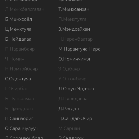
Л
.
Мөнхбаясгалан
Т
.
Мөнхсайхан
Б
.
Мөнхсоёл
П
.
Мөнхтулга
Ц
.
Мөнхтуяа
З
.
Мэндсайхан
Б
.
Найдалаа
Н
.
Наранбаатар
П
.
Наранбаяр
М
.
Нарантуяа-Нара
Ч
.
Номин
О
.
Номинчимэг
Н
.
Номтойбаяр
Э
.
Одбаяр
С
.
Одонтуяа
У
.
Отгонбаяр
Г
.
Очирбат
Л
.
Оюун-Эрдэнэ
Б
.
Пунсалмаа
Д
.
Пүрэвдаваа
Б
.
Пүрэвдорж
Д
.
Рэгдэл
П
.
Сайнзориг
Ц
.
Сандаг-Очир
О
.
Саранчулуун
М
.
Сарнай
Л
.
Соронзонболд
Р
.
Сэддорж