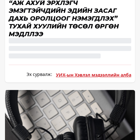
“АЖ АХУЙ ЭРХЛЭГЧ
ЭМЭГТЭЙЧҮҮДИЙН ЭДИЙН ЗАСАГ
ДАХЬ ОРОЛЦООГ НЭМЭГДҮҮЛЭХ”
ТУХАЙ ХУУЛИЙН ТӨСӨЛ ӨРГӨН
МЭДҮҮЛЛЭЭ
Эх сурвалж:
УИХ-ын Хэвлэл мэдээллийн алба