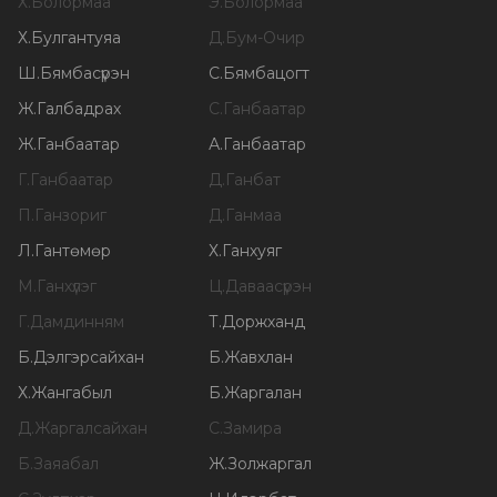
Х
.
Болормаа
Э
.
Болормаа
Х
.
Булгантуяа
Д
.
Бум-Очир
Ш
.
Бямбасүрэн
С
.
Бямбацогт
Ж
.
Галбадрах
С
.
Ганбаатар
Ж
.
Ганбаатар
А
.
Ганбаатар
Г
.
Ганбаатар
Д
.
Ганбат
П
.
Ганзориг
Д
.
Ганмаа
Л
.
Гантөмөр
Х
.
Ганхуяг
М
.
Ганхүлэг
Ц
.
Даваасүрэн
Г
.
Дамдинням
Т
.
Доржханд
Б
.
Дэлгэрсайхан
Б
.
Жавхлан
Х
.
Жангабыл
Б
.
Жаргалан
Д
.
Жаргалсайхан
С
.
Замира
Б
.
Заяабал
Ж
.
Золжаргал