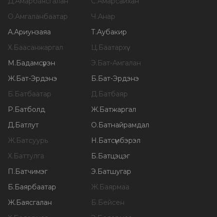
Д
.
Амарбаясгалан
С
.
Амарсайхан
О
.
Амгаланбаатар
Ч
.
Анар
А
.
Ариунзаяа
Т
.
Аубакир
Х
.
Баасанжаргал
Ц
.
Баатархүү
М
.
Бадамсүрэн
Э
.
Бат-Амгалан
Ж
.
Бат-Эрдэнэ
Б
.
Бат-Эрдэнэ
Б
.
Батбаатар
Д
.
Батбаяр
Р
.
Батболд
Ж
.
Батжаргал
Д
.
Батлут
О
.
Батнайрамдал
Ж
.
Батсуурь
Н
.
Батсүмбэрэл
Х
.
Баттулга
Б
.
Батцэцэг
П
.
Батчимэг
Э
.
Батшугар
Б
.
Баярбаатар
Ж
.
Баярмаа
Ж
.
Баясгалан
Б
.
Бейсен