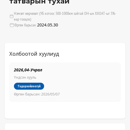
татварын тухай
Нэмэлт өөрчлөлт (УБ хотоос 500-1000км зайтай ОН-ын ХХОАТ-ыг 5%-
иар тооцох)
2024.05.30
Өргөн барьсан:
Холбоотой хуулиуд
2026,04-Учрал
Бу
Үндсэн хууль
Үн
Тодорхойлоогүй
Өргөн барьсан:
2026/05/07
Өр