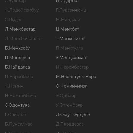
С
.
Зулпхар
Ц
.
Идэрбат
Ч
.
Лодойсамбуу
Г
.
Лувсанжамц
С
.
Лүндэг
М
.
Мандхай
Л
.
Мөнхбаатар
Ц
.
Мөнхбат
Л
.
Мөнхбаясгалан
Т
.
Мөнхсайхан
Б
.
Мөнхсоёл
П
.
Мөнхтулга
Ц
.
Мөнхтуяа
З
.
Мэндсайхан
Б
.
Найдалаа
Н
.
Наранбаатар
П
.
Наранбаяр
М
.
Нарантуяа-Нара
Ч
.
Номин
О
.
Номинчимэг
Н
.
Номтойбаяр
Э
.
Одбаяр
С
.
Одонтуяа
У
.
Отгонбаяр
Г
.
Очирбат
Л
.
Оюун-Эрдэнэ
Б
.
Пунсалмаа
Д
.
Пүрэвдаваа