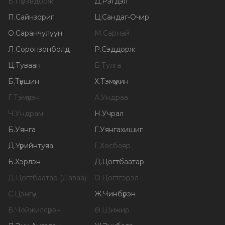
Б
.
Пүрэвдорж
Д
.
Рэгдэл
П
.
Сайнзориг
Ц
.
Сандаг-Очир
О
.
Саранчулуун
М
.
Сарнай
Л
.
Соронзонболд
Р
.
Сэддорж
Ц
.
Туваан
Б
.
Тулга
Б
.
Түвшин
Х
.
Тэмүүжин
Г
.
Тэмүүлэн
А
.
Ундраа
Ч
.
Ундрам
Н
.
Учрал
Б
.
Уянга
Г
.
Уянгахишиг
Д
.
Үүрийнтуяа
Г
.
Хосбаяр
Б
.
Хэрлэн
Д
.
Цогтбаатар
Д
.
Цогтбаатар (Даваа)
О
.
Цогтгэрэл
С
.
Цэнгүүн
Ж
.
Чинбүрэн
Б
.
Чойжилсүрэн
Ө
.
Шижир