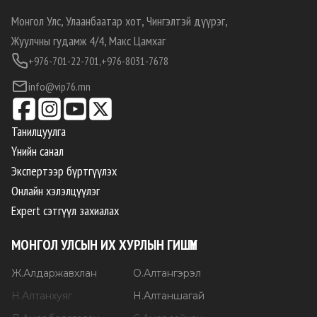
Монгол Улс, Улаанбаатар хот, Чингэлтэй дүүрэг,
Жуулчны гудамж 4/4, Макс Цамхаг
+976-701-22-701,
+976-8031-7678
info@vip76.mn
Танилцуулга
Үнийн санал
Экспертээр бүртгүүлэх
Онлайн хэлэлцүүлэг
Expert сэтгүүл захиалах
МОНГОЛ УЛСЫН ИХ ХУРЛЫН ГИШҮҮН
Ж
.
Алдаржавхлан
О
.
Алтангэрэл
Н
.
Алтанхуяг
Н
.
Алтаншагай