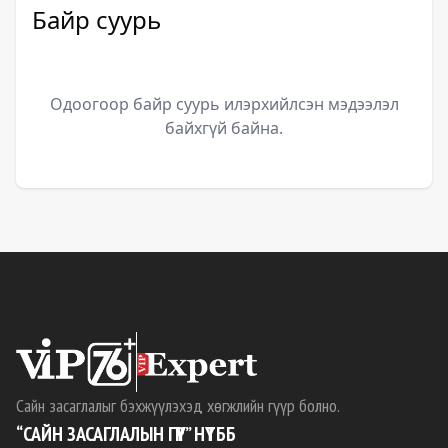
Байр суурь
Одоогоор байр суурь илэрхийлсэн мэдээлэл
байхгүй байна.
Сайн засаглалыг бэхжүүлэхэд хөгжлийн гүүр болно.
“САЙН ЗАСАГЛАЛЫН ГҮҮР” НҮТББ