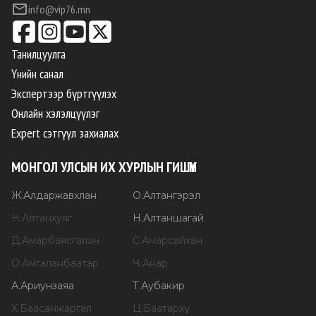
info@vip76.mn
Танилцуулга
Үнийн санал
Экспертээр бүртгүүлэх
Онлайн хэлэлцүүлэг
Expert сэтгүүл захиалах
МОНГОЛ УЛСЫН ИХ ХУРЛЫН ГИШҮҮН
Ж
.
Алдаржавхлан
О
.
Алтангэрэл
Н
.
Алтанхуяг
Н
.
Алтаншагай
Д
.
Амарбаясгалан
С
.
Амарсайхан
О
.
Амгаланбаатар
Ч
.
Анар
А
.
Ариунзаяа
Т
.
Аубакир
Х
.
Баасанжаргал
Ц
.
Баатархүү