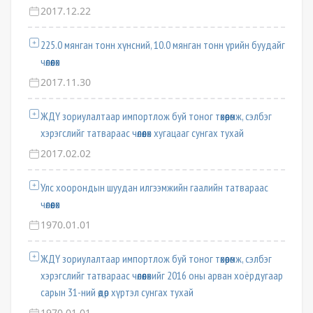
2017.12.22
225.0 мянган тонн хүнсний, 10.0 мянган тонн үрийн буудайг
чөлөөлөх
2017.11.30
ЖДҮ зориулалтаар импортлож буй тоног төхөөрөмж, сэлбэг
хэрэгслийг татвараас чөлөөлөх хугацааг сунгах тухай
2017.02.02
Улс хоорондын шуудан илгээмжийн гаалийн татвараас
чөлөөлөх
1970.01.01
ЖДҮ зориулалтаар импортлож буй тоног төхөөрөмж, сэлбэг
хэрэгслийг татвараас чөлөөлөхийг 2016 оны арван хоёрдугаар
сарын 31-ний өдөр хүртэл сунгах тухай
1970.01.01