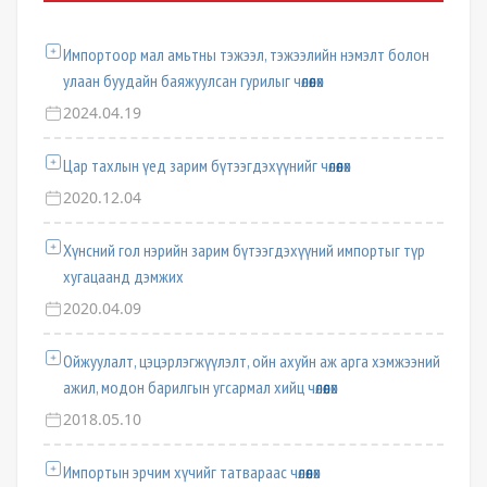
Импортоор мал амьтны тэжээл, тэжээлийн нэмэлт болон
улаан буудайн баяжуулсан гурилыг чөлөөлөх
2024.04.19
Цар тахлын үед зарим бүтээгдэхүүнийг чөлөөлөх
2020.12.04
Хүнсний гол нэрийн зарим бүтээгдэхүүний импортыг түр
хугацаанд дэмжих
2020.04.09
Ойжуулалт, цэцэрлэгжүүлэлт, ойн ахуйн аж арга хэмжээний
ажил, модон барилгын угсармал хийц чөлөөлөх
2018.05.10
Импортын эрчим хүчийг татвараас чөлөөлөх