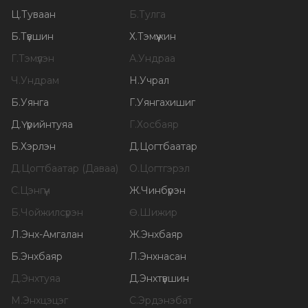
Ц
.
Туваан
Б
.
Тулга
Б
.
Түвшин
Х
.
Тэмүүжин
Г
.
Тэмүүлэн
А
.
Ундраа
Ч
.
Ундрам
Н
.
Учрал
Б
.
Уянга
Г
.
Уянгахишиг
Д
.
Үүрийнтуяа
Г
.
Хосбаяр
Б
.
Хэрлэн
Д
.
Цогтбаатар
Д
.
Цогтбаатар (Даваа)
О
.
Цогтгэрэл
С
.
Цэнгүүн
Ж
.
Чинбүрэн
Б
.
Чойжилсүрэн
Ө
.
Шижир
Л
.
Энх-Амгалан
Ж
.
Энхбаяр
Б
.
Энхбаяр
Л
.
Энхнасан
Д
.
Энхтуяа
Д
.
Энхтүвшин
М
.
Энхцэцэг
С
.
Эрдэнэбат