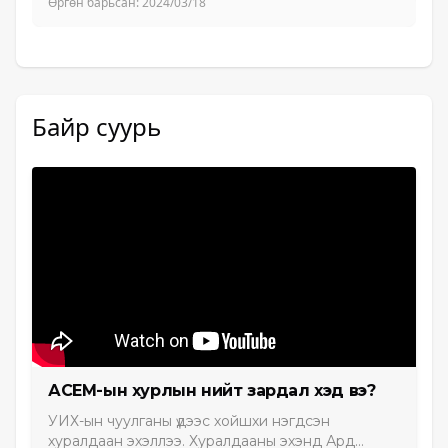
Өргөн барьсан:
2024/03/18
Байр суурь
АСЕМ-ын хурлын нийт зардал хэд вэ?
УИХ-ын чуулганы үдээс хойшхи нэгдсэн
хуралдаан эхэллээ. Хуралдааны эхэнд Ард