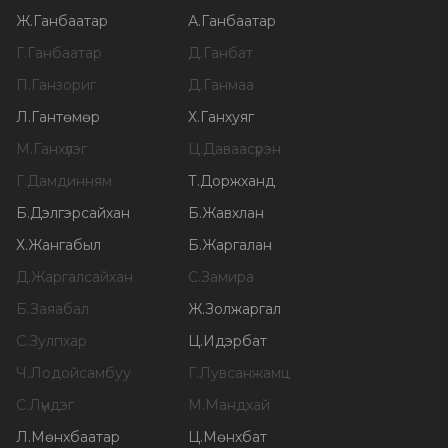
Ж
.
Ганбаатар
А
.
Ганбаатар
Г
.
Ганбаатар
Д
.
Ганбат
П
.
Ганзориг
Д
.
Ганмаа
Л
.
Гантөмөр
Х
.
Ганхуяг
М
.
Ганхүлэг
Ц
.
Даваасүрэн
Г
.
Дамдинням
Т
.
Доржханд
Б
.
Дэлгэрсайхан
Б
.
Жавхлан
Х
.
Жангабыл
Б
.
Жаргалан
Д
.
Жаргалсайхан
С
.
Замира
Б
.
Заяабал
Ж
.
Золжаргал
С
.
Зулпхар
Ц
.
Идэрбат
Ч
.
Лодойсамбуу
Г
.
Лувсанжамц
С
.
Лүндэг
М
.
Мандхай
Л
.
Мөнхбаатар
Ц
.
Мөнхбат