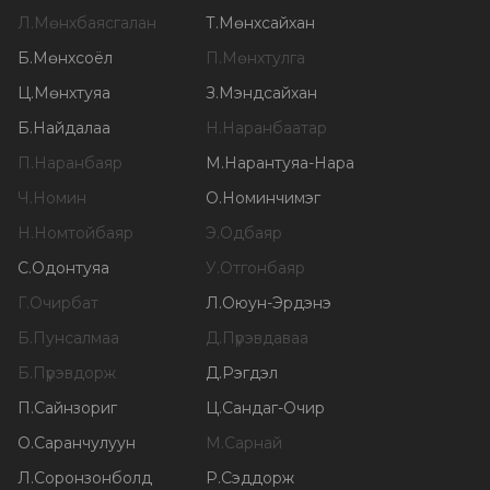
Л
.
Мөнхбаясгалан
Т
.
Мөнхсайхан
Б
.
Мөнхсоёл
П
.
Мөнхтулга
Ц
.
Мөнхтуяа
З
.
Мэндсайхан
Б
.
Найдалаа
Н
.
Наранбаатар
П
.
Наранбаяр
М
.
Нарантуяа-Нара
Ч
.
Номин
О
.
Номинчимэг
Н
.
Номтойбаяр
Э
.
Одбаяр
С
.
Одонтуяа
У
.
Отгонбаяр
Г
.
Очирбат
Л
.
Оюун-Эрдэнэ
Б
.
Пунсалмаа
Д
.
Пүрэвдаваа
Б
.
Пүрэвдорж
Д
.
Рэгдэл
П
.
Сайнзориг
Ц
.
Сандаг-Очир
О
.
Саранчулуун
М
.
Сарнай
Л
.
Соронзонболд
Р
.
Сэддорж