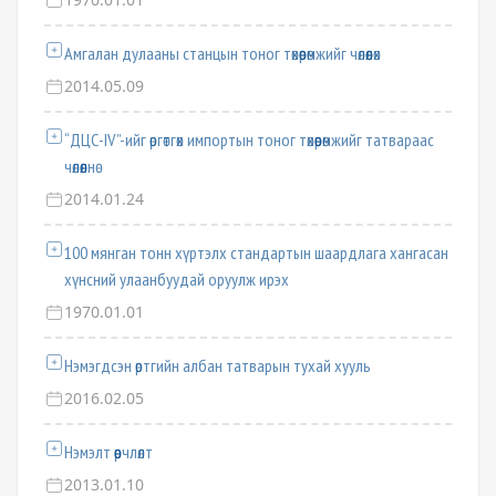
Амгалан дулааны станцын тоног төхөөрөмжийг чөлөөлөх
2014.05.09
“ДЦС-IV”-ийг өргөтгөх импортын тоног төхөөрөмжийг татвараас
чөлөөлнө
2014.01.24
100 мянган тонн хүртэлх стандартын шаардлага хангасан
хүнсний улаанбуудай оруулж ирэх
1970.01.01
Нэмэгдсэн өртгийн албан татварын тухай хууль
2016.02.05
Нэмэлт өөрчлөлт
2013.01.10