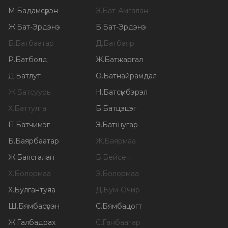
М
.
Бадамсүрэн
Э
.
Бат-Амгалан
Ж
.
Бат-Эрдэнэ
Б
.
Бат-Эрдэнэ
Б
.
Батбаатар
Д
.
Батбаяр
Р
.
Батболд
Ж
.
Батжаргал
Д
.
Батлут
О
.
Батнайрамдал
Ж
.
Батсуурь
Н
.
Батсүмбэрэл
Х
.
Баттулга
Б
.
Батцэцэг
П
.
Батчимэг
Э
.
Батшугар
Б
.
Баярбаатар
Ж
.
Баярмаа
Ж
.
Баясгалан
Б
.
Бейсен
Х
.
Болормаа
Э
.
Болормаа
Х
.
Булгантуяа
Д
.
Бум-Очир
Ш
.
Бямбасүрэн
С
.
Бямбацогт
Ж
.
Галбадрах
С
.
Ганбаатар