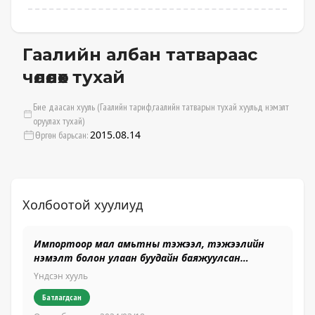
Гаалийн албан татвараас
чөлөөлөх тухай
Бие даасан хууль (Гаалийн тариф,гаалийн татварын тухай хуульд нэмэлт
оруулах тухай)
2015.08.14
Өргөн барьсан:
Холбоотой хуулиуд
Импортоор мал амьтны тэжээл, тэжээлийн
Ца
нэмэлт болон улаан буудайн баяжуулсан
Үн
гурилыг чөлөөлөх
Үндсэн хууль
Батлагдсан
Өр