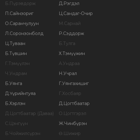
Б
.
Пүрэвдорж
Д
.
Рэгдэл
П
.
Сайнзориг
Ц
.
Сандаг-Очир
О
.
Саранчулуун
М
.
Сарнай
Л
.
Соронзонболд
Р
.
Сэддорж
Ц
.
Туваан
Б
.
Тулга
Б
.
Түвшин
Х
.
Тэмүүжин
Г
.
Тэмүүлэн
А
.
Ундраа
Ч
.
Ундрам
Н
.
Учрал
Б
.
Уянга
Г
.
Уянгахишиг
Д
.
Үүрийнтуяа
Г
.
Хосбаяр
Б
.
Хэрлэн
Д
.
Цогтбаатар
Д
.
Цогтбаатар (Даваа)
О
.
Цогтгэрэл
С
.
Цэнгүүн
Ж
.
Чинбүрэн
Б
.
Чойжилсүрэн
Ө
.
Шижир