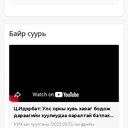
Байр суурь
Ц.Идэрбат: Улс орны хувь заяаг бодож
дараагийн хуулиудаа яаралтай батлах
хэрэгтэй
УИХ-ын чуулганы /2023,05,31/ ны өдрийн