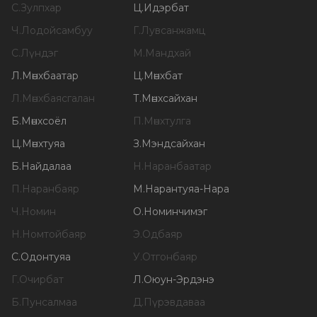
С
.
Зулпхар
Ц
.
Идэрбат
Ч
.
Лодойсамбуу
Г
.
Лувсанжамц
С
.
Лүндэг
М
.
Мандхай
Л
.
Мөнхбаатар
Ц
.
Мөнхбат
Л
.
Мөнхбаясгалан
Т
.
Мөнхсайхан
Б
.
Мөнхсоёл
П
.
Мөнхтулга
Ц
.
Мөнхтуяа
З
.
Мэндсайхан
Б
.
Найдалаа
Н
.
Наранбаатар
П
.
Наранбаяр
М
.
Нарантуяа-Нара
Ч
.
Номин
О
.
Номинчимэг
Н
.
Номтойбаяр
Э
.
Одбаяр
С
.
Одонтуяа
У
.
Отгонбаяр
Г
.
Очирбат
Л
.
Оюун-Эрдэнэ
Б
.
Пунсалмаа
Д
.
Пүрэвдаваа