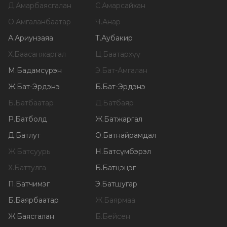
Д
.
Амарбаясгалан
С
.
Амарсайхан
О
.
Амгаланбаатар
Ч
.
Анар
А
.
Ариунзаяа
Т
.
Аубакир
Х
.
Баасанжаргал
Ц
.
Баатархүү
М
.
Бадамсүрэн
Э
.
Бат-Амгалан
Ж
.
Бат-Эрдэнэ
Б
.
Бат-Эрдэнэ
Б
.
Батбаатар
Д
.
Батбаяр
Р
.
Батболд
Ж
.
Батжаргал
Д
.
Батлут
О
.
Батнайрамдал
Ж
.
Батсуурь
Н
.
Батсүмбэрэл
Х
.
Баттулга
Б
.
Батцэцэг
П
.
Батчимэг
Э
.
Батшугар
Б
.
Баярбаатар
Ж
.
Баярмаа
Ж
.
Баясгалан
Б
.
Бейсен