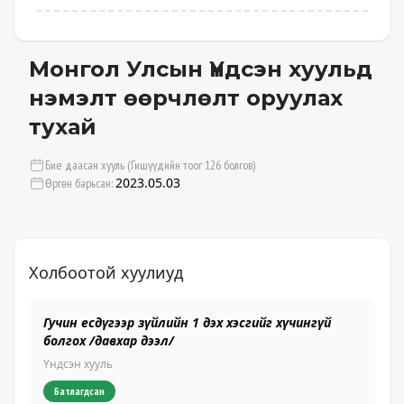
Монгол Улсын Үндсэн хуульд
нэмэлт өөрчлөлт оруулах
тухай
Бие даасан хууль (Гишүүдийн тоог 126 болгов)
2023.05.03
Өргөн барьсан:
Холбоотой хуулиуд
Гучин есдүгээр зүйлийн 1 дэх хэсгийг хүчингүй
Тө
болгох /давхар дээл/
11
Үндсэн хууль
Үн
Батлагдсан