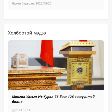
Өргөн барьсан:
2022/08/25
Өр
Холбоотой мэдээ
Монгол Улсын Их Хурал 76 биш 126 гишүүнтэй
Үн
болно
У
2023.06.14