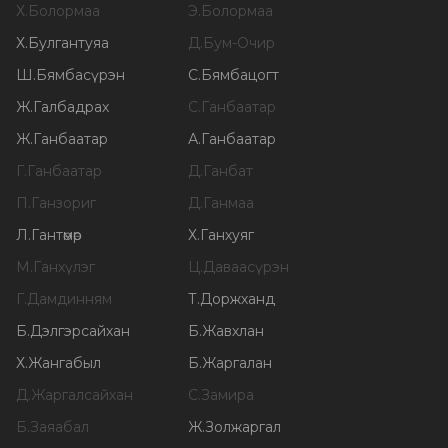
Х
.
Болормаа
Э
.
Болормаа
Х
.
Булгантуяа
Д
.
Бум-Очир
Ш
.
Бямбасүрэн
С
.
Бямбацогт
Ж
.
Галбадрах
С
.
Ганбаатар
Ж
.
Ганбаатар
А
.
Ганбаатар
Г
.
Ганбаатар
Д
.
Ганбат
П
.
Ганзориг
Д
.
Ганмаа
Л
.
Гантөмөр
Х
.
Ганхуяг
М
.
Ганхүлэг
Ц
.
Даваасүрэн
Г
.
Дамдинням
Т
.
Доржханд
Б
.
Дэлгэрсайхан
Б
.
Жавхлан
Х
.
Жангабыл
Б
.
Жаргалан
Д
.
Жаргалсайхан
С
.
Замира
Б
.
Заяабал
Ж
.
Золжаргал