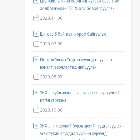
Ерөнхийлөгчийн хоригийг хүлээж авсантай
холбогдуулан ТББХ-оос боловсруулсан
2020.11.06
Шинээр 3 байнгын хороо байгуулах
2020.07.09
Монгол Улсын Үндсэн хуульд оруулсан
нэмэлт, өөрчлөлтөд нийцүүлэх
2020.05.07
УИХ-ын үйл ажиллагаанд итгэх ард түмний
итгэл сэргээнэ
2020.10.08
УИХ-ын гишүүний бүрэн эрхийг түдгэлзүүлэх,
эсэх тухай асуудал хуулийн хүрээнд