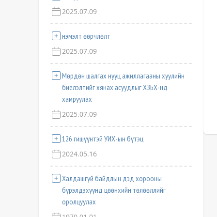
2025.07.09
нэмэлт өөрчлөлт
2025.07.09
Мөрдөн шалгах нууц ажиллагааны хуулийн
биелэлтийг хянах асуудлыг ХЗБХ-нд
хамруулах
2025.07.09
126 гишүүнтэй УИХ-ын бүтэц
2024.05.16
Халдашгүй байдлын дэд хорооны
бүрэлдэхүүнд цөөнхийн төлөөллийг
оролцуулах
1970.01.01