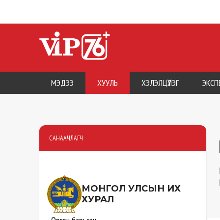
МЭДЭЭ
ХУУЛЬ
ХЭЛЭЛЦҮҮЛЭГ
ЭКСП
САНААЧЛАГЧ
МОНГОЛ УЛСЫН
ИХ
ХУРАЛ