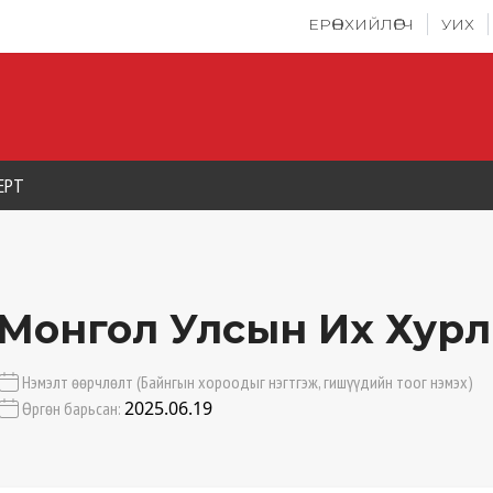
ЕРӨНХИЙЛӨГЧ
УИХ
ЕРТ
Монгол Улсын Их Хурл
Нэмэлт өөрчлөлт (Байнгын хороодыг нэгтгэж, гишүүдийн тоог нэмэх)
2025.06.19
Өргөн барьсан: