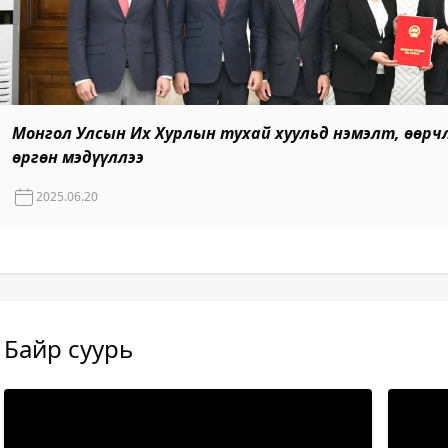
Монгол Улсын Их Хурлын тухай хуульд нэмэлт, өөрч
өргөн мэдүүллээ
2025.06.20
Байр суурь