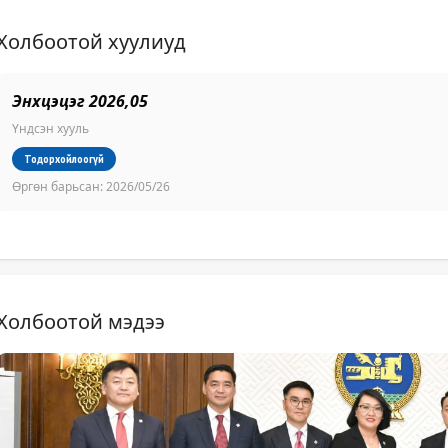
Холбоотой хуулиуд
Энхцэцэг 2026,05
Үндсэн хууль
Тодорхойлоогүй
Өргөн барьсан:
2026/05/26
Холбоотой мэдээ