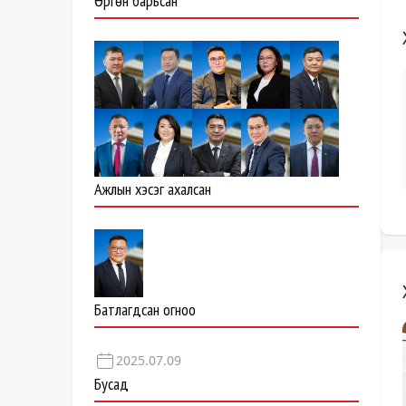
Өргөн барьсан
Ажлын хэсэг ахалсан
Батлагдсан огноо
2025.07.09
Бусад