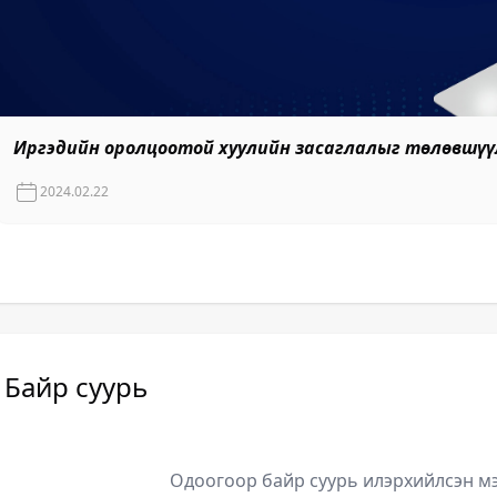
Иргэдийн оролцоотой хуулийн засаглалыг төлөвшүү
2024.02.22
Байр суурь
Одоогоор байр суурь илэрхийлсэн мэ