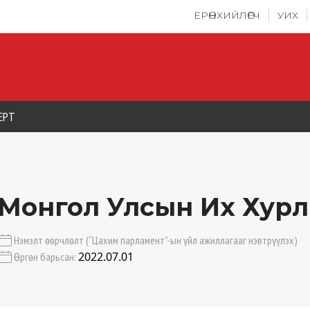
ЕРӨНХИЙЛӨГЧ
УИХ
ЕРТ
Монгол Улсын Их Хурл
Нэмэлт өөрчлөлт (“Цахим парламент”-ын үйл ажиллагааг нэвтрүүлэх)
2022.07.01
Өргөн барьсан: