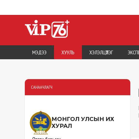
МЭДЭЭ
ХУУЛЬ
ХЭЛЭЛЦҮҮЛЭГ
ЭКСП
САНААЧЛАГЧ
МОНГОЛ УЛСЫН
ИХ
ХУРАЛ