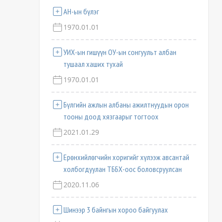
АН-ын бүлэг
1970.01.01
УИХ-ын гишүүн ОУ-ын сонгуульт албан
тушаал хаших тухай
1970.01.01
Бүлгийн ажлын албаны ажилтнуудын орон
тооны доод хязгаарыг тогтоох
2021.01.29
Ерөнхийлөгчийн хоригийг хүлээж авсантай
холбогдуулан ТББХ-оос боловсруулсан
2020.11.06
Шинээр 3 байнгын хороо байгуулах