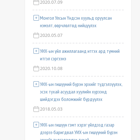
2020.07.09
Монгол Улсын Үндсэн хуульд оруулсан
нэмэлт, өөрчлөлтөд нийцүүлэх
2020.05.07
УИХ-ын үйл ажиллагаанд итгэх ард түмний
итгэл сэргээнэ
2020.10.08
УИХ-ын гишүүний бүрэн эрхийг түдгэлзүүлэх,
эсэх тухай асуудал хуулийн хүрээнд
шийдэгдэх боломжийг бүрдүүлэх
2018.05.03
УИХ-ын гишүүн гэмт хэрэг үйлдээд газар
дээрээ баригдвал УИХ-ын гишүүний бүрэн
эрхийг түдгэлзүүлэх тухай