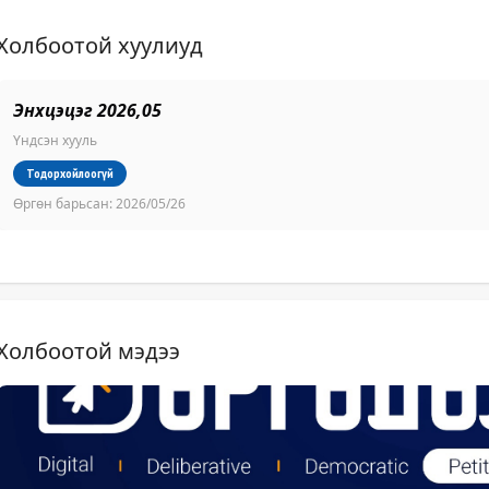
Холбоотой хуулиуд
Энхцэцэг 2026,05
Үндсэн хууль
Тодорхойлоогүй
Өргөн барьсан:
2026/05/26
Холбоотой мэдээ